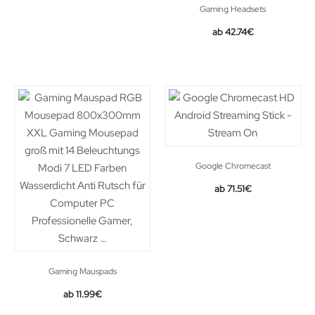
Gaming Headsets
42.74
€
Google Chromecast
71.51
€
Gaming Mauspads
Original
Current
11.99
€
price
price