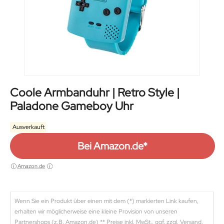
Coole Armbanduhr | Retro Style |
Paladone Gameboy Uhr
Ausverkauft
Bei Amazon.de*
Amazon.de
Wenn Sie ein Produkt über einen mit dem (*) markierten Link kaufen,
erhalten wir möglicherweise eine kleine Provision von unseren
Partnershops (z.B. Amazon.de) ** Preise inkl. MwSt., ggf. zzgl. Versand.