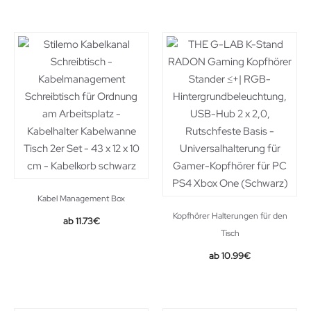
was:
is:
12.99€.
11.99€.
Kabel Management Box
Kopfhörer Halterungen für den
Original
Current
11.73
€
Tisch
price
price
was:
is:
10.99
€
18.99€.
11.73€.