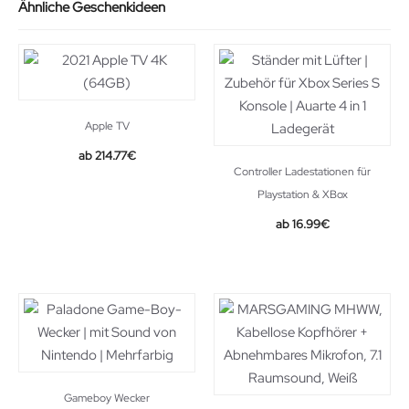
Ähnliche Geschenkideen
Apple TV
214.77
€
Controller Ladestationen für
Playstation & XBox
Original
Current
16.99
€
price
price
was:
is:
18.99€.
16.99€.
Gameboy Wecker