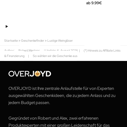
9.99
€
Startseite
»
Geschenkefinder
»
Lustige Weingläser
Author:
Robert Mertens
| Update:
6. August 2026
|
(*) Hinweis zu Affiliate Links
& Finanzierung
|
So wählen wir die Geschenke aus
OVERJOYD ist Ihre zentrale Anlaufstelle für von Experten
ausgewählten Geschenkideen, die zu jedem Anlass und zu
jedem Budget passen.
Gegründet von Robert und Alex, zwei erfahrenen
Produktexperten mit einer großen Leidenschaft für das