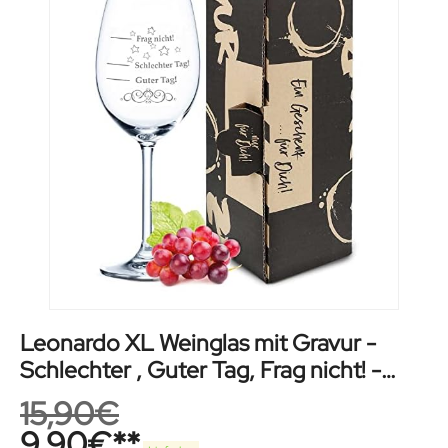
Leonardo XL Weinglas mit Gravur -
Schlechter , Guter Tag, Frag nicht! -
Lustige Geschenke - Originelles
15,90
€
Geburtstagsgeschenk für Männer &
9,90
€