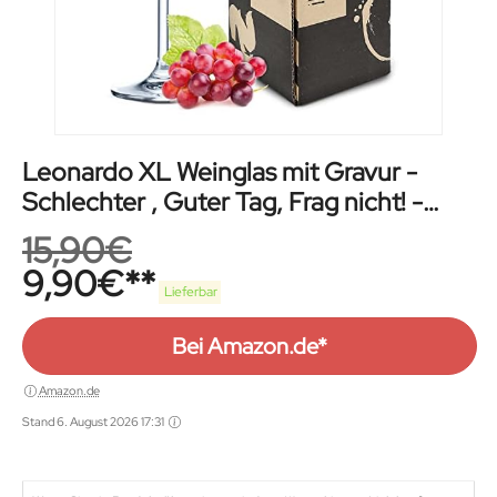
Leonardo XL Weinglas mit Gravur -
Schlechter , Guter Tag, Frag nicht! -
Lustige Geschenke - Originelles
15,90
€
Geburtstagsgeschenk für Männer &
9,90
€
Frauen - Geeignet als Rotweingläser
Lieferbar
Weißweingläser
Bei Amazon.de*
Amazon.de
Stand 6. August 2026 17:31