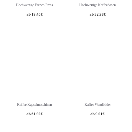
Hochwertige French Press
Hochwertige Kaffeedosen
Original
Current
Original
Current
19.45
€
32.98
€
price
price
price
price
was:
is:
was:
is:
27.99€.
19.45€.
36.49€.
32.98€.
Kaffee Kapselmaschinen
Kaffee Wandbilder
61.90
€
9.01
€