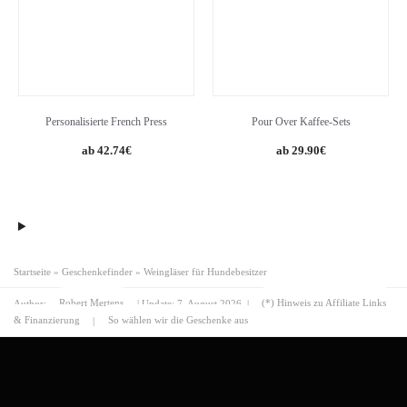
Personalisierte French Press
Pour Over Kaffee-Sets
42.74
€
29.90
€
Startseite
»
Geschenkefinder
»
Weingläser für Hundebesitzer
Author:
Robert Mertens
| Update:
7. August 2026
|
(*) Hinweis zu Affiliate Links
& Finanzierung
|
So wählen wir die Geschenke aus