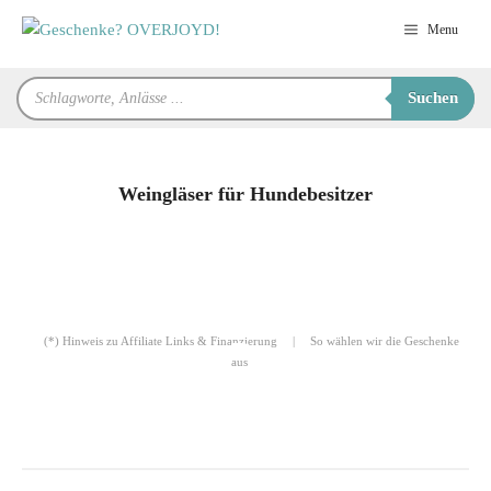
Zum
Menu
Inhalt
springen
Products
Suchen
search
Weingläser für Hundebesitzer
für Sie zusammengestellt von
Robert
(*) Hinweis zu Affiliate Links & Finanzierung
|
So wählen wir die Geschenke
aus