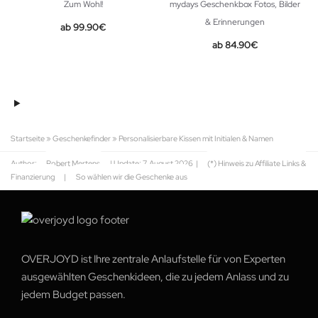
Zum Wohl!
mydays Geschenkbox Fotos, Bilder
& Erinnerungen
99.90
€
84.90
€
Startseite
»
Geschenkefinder
»
Personalisierbare Kissen mit Initialen & Namen
Author:
Robert Mertens
| Update:
7. August 2026
|
(*) Hinweis zu Affiliate Links &
Finanzierung
|
So wählen wir die Geschenke aus
OVERJOYD ist Ihre zentrale Anlaufstelle für von Experten
ausgewählten Geschenkideen, die zu jedem Anlass und zu
jedem Budget passen.