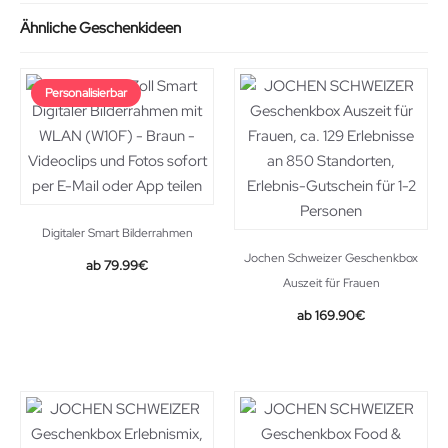
Ähnliche Geschenkideen
Personalisierbar
Digitaler Smart Bilderrahmen
Jochen Schweizer Geschenkbox
Original
Current
79.99
€
Auszeit für Frauen
price
price
was:
is:
169.90
€
149.99€.
79.99€.