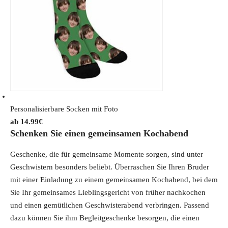
i
c
c
e
e
i
w
s
a
:
s
7
:
.
8
9
.
9
Personalisierbare Socken mit Foto
9
€
14.99
€
Schenken Sie einen gemeinsamen Kochabend
5
.
€
Geschenke, die für gemeinsame Momente sorgen, sind unter
.
Geschwistern besonders beliebt. Überraschen Sie Ihren Bruder
mit einer Einladung zu einem gemeinsamen Kochabend, bei dem
Sie Ihr gemeinsames Lieblingsgericht von früher nachkochen
und einen gemütlichen Geschwisterabend verbringen. Passend
dazu können Sie ihm Begleitgeschenke besorgen, die einen