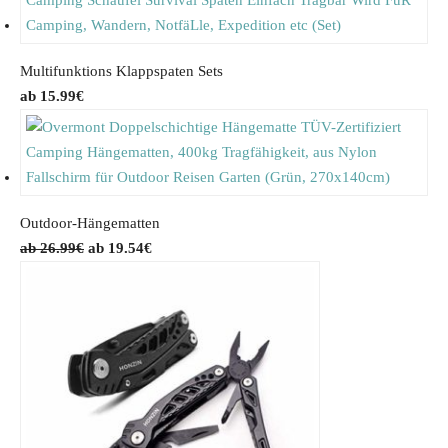
4
€
s
8
0
.
:
.
€
9
3
Multifunktions Klappspaten Sets
.
.
2
15.99
€
9
€
4
.
€
.
Outdoor-Hängematten
O
C
26.99
€
19.54
€
r
u
i
r
g
r
i
e
n
n
a
t
l
p
p
r