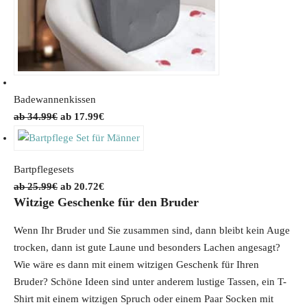
Badewannenkissen
O
C
34.99
€
17.99
€
r
u
i
r
g
r
Bartpflegesets
i
e
O
C
25.99
€
20.72
€
Witzige Geschenke für den Bruder
n
n
r
u
a
t
i
r
Wenn Ihr Bruder und Sie zusammen sind, dann bleibt kein Auge
l
p
g
r
trocken, dann ist gute Laune und besonders Lachen angesagt?
p
r
i
e
Wie wäre es dann mit einem witzigen Geschenk für Ihren
r
i
n
n
Bruder? Schöne Ideen sind unter anderem lustige Tassen, ein T-
i
c
a
t
Shirt mit einem witzigen Spruch oder einem Paar Socken mit
c
e
l
p