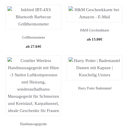
was:
is:
price
price
11.99€.
9.68€.
was:
is:
36.95€.
29.86€.
H&M Geschenkkarte
Grillthermometer
15.00
€
Original
Current
27.64
€
price
price
was:
is:
32.95€.
27.64€.
Harry Potter Bademäntel
Handmassagegeräte