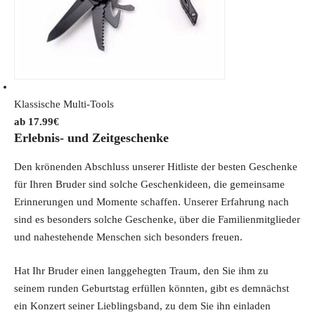
r
i
i
c
c
e
e
i
w
s
Klassische Multi-Tools
a
:
17.99
€
s
1
Erlebnis- und Zeitgeschenke
:
9
2
.
Den krönenden Abschluss unserer Hitliste der besten Geschenke
6
5
für Ihren Bruder sind solche Geschenkideen, die gemeinsame
.
4
Erinnerungen und Momente schaffen. Unserer Erfahrung nach
9
€
sind es besonders solche Geschenke, über die Familienmitglieder
9
.
und nahestehende Menschen sich besonders freuen.
€
.
Hat Ihr Bruder einen langgehegten Traum, den Sie ihm zu
seinem runden Geburtstag erfüllen könnten, gibt es demnächst
ein Konzert seiner Lieblingsband, zu dem Sie ihn einladen