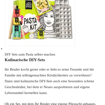
c
e
e
i
w
s
a
:
s
3
:
3
4
.
9
9
.
2
9
€
DIY Sets zum Pasta selber machen
Kulinarische DIY-Sets
0
.
€
Ihr Bruder kocht gerne oder er liebt es seine Freunde und die
.
Familie mit selbstgemachten Köstlichkeiten zu verwöhnen?
Dann sind kulinarische DIY-Sets auch eine besonders schöne
Geschenkidee, bei dem er Neues ausprobieren und eigene
Lebensmittel herstellen kann.
Ob ein Set, mit dem Ihr Bruder eine eigene Pilzzucht anbauen,