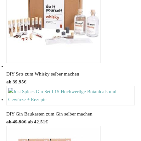
DIY Sets zum Whisky selber machen
39.95
€
DIY Gin Baukasten zum Gin selber machen
O
C
49.90
€
42.51
€
r
u
i
r