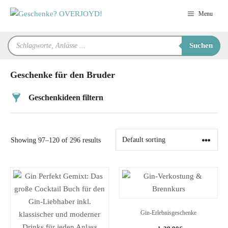
Zum
Menu
Inhalt
springen
Products
Suchen
search
Geschenke für den Bruder
Geschenkideen filtern
Preis
Showing 97–120 of 296 results
Alter
Geschlecht
Beziehung
Gin-Erlebnisgeschenke