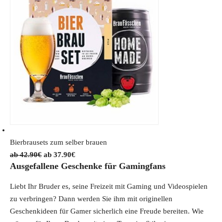
g
r
i
e
n
n
a
t
l
p
p
r
r
i
i
c
c
e
e
i
w
s
Bierbrausets zum selber brauen
a
:
O
C
42.90
€
37.90
€
s
4
Ausgefallene Geschenke für Gamingfans
r
u
:
2
i
r
4
.
Liebt Ihr Bruder es, seine Freizeit mit Gaming und Videospielen
g
r
9
5
zu verbringen? Dann werden Sie ihm mit originellen
i
e
.
1
Geschenkideen für Gamer sicherlich eine Freude bereiten. Wie
n
n
9
€