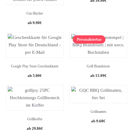
39.90
€
Gin-Bücher
9.90
€
Personalisierbar
Google Play Store Geschenkkarte
Grill Brandeisen
5.00
€
15.99
€
Grillmatten
Grillkoffer
Original
Current
9.68
€
price
price
Original
Current
29.86
€