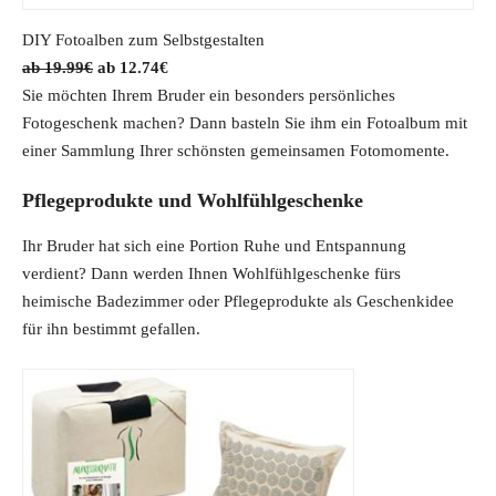
DIY Fotoalben zum Selbstgestalten
O
C
19.99
€
12.74
€
r
u
Sie möchten Ihrem Bruder ein besonders persönliches
i
r
Fotogeschenk machen? Dann basteln Sie ihm ein Fotoalbum mit
g
r
einer Sammlung Ihrer schönsten gemeinsamen Fotomomente.
i
e
Pflegeprodukte und Wohlfühlgeschenke
n
n
a
t
Ihr Bruder hat sich eine Portion Ruhe und Entspannung
l
p
verdient? Dann werden Ihnen Wohlfühlgeschenke fürs
p
r
heimische Badezimmer oder Pflegeprodukte als Geschenkidee
r
i
für ihn bestimmt gefallen.
i
c
c
e
e
i
w
s
a
:
s
1