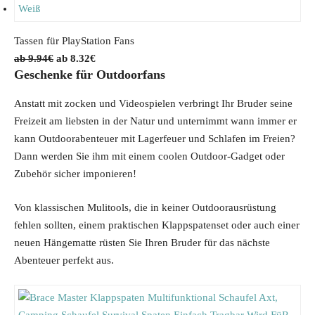
i
r
g
r
i
e
Tassen für PlayStation Fans
n
n
O
C
9.94
€
8.32
€
Geschenke für Outdoorfans
a
t
r
u
l
p
i
r
Anstatt mit zocken und Videospielen verbringt Ihr Bruder seine
p
r
g
r
Freizeit am liebsten in der Natur und unternimmt wann immer er
r
i
i
e
kann Outdoorabenteuer mit Lagerfeuer und Schlafen im Freien?
i
c
n
n
Dann werden Sie ihm mit einem coolen Outdoor-Gadget oder
c
e
a
t
Zubehör sicher imponieren!
e
i
l
p
w
s
p
r
Von klassischen Mulitools, die in keiner Outdoorausrüstung
a
:
r
i
fehlen sollten, einem praktischen Klappspatenset oder auch einer
s
1
i
c
neuen Hängematte rüsten Sie Ihren Bruder für das nächste
:
2
c
e
Abenteuer perfekt aus.
1
.
e
i
3
9
w
s
.
9
a
: