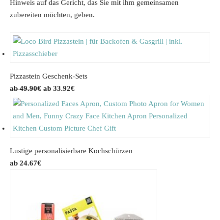
Hinweis auf das Gericht, das Sie mit ihm gemeinsamen
zubereiten möchten, geben.
Pizzastein Geschenk-Sets
O
C
49.90
€
33.92
€
r
u
i
r
g
r
i
e
n
n
Lustige personalisierbare Kochschürzen
a
t
24.67
€
l
p
p
r
r
i
i
c