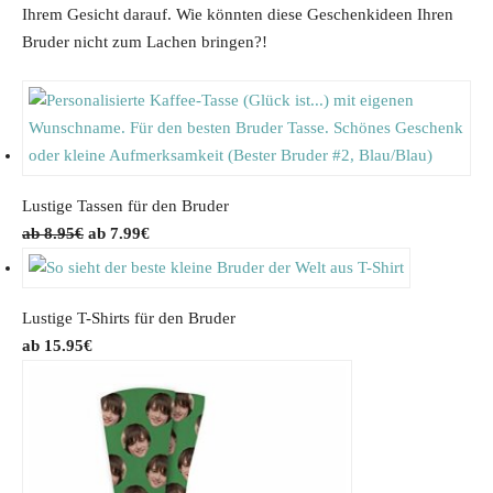
Ihrem Gesicht darauf. Wie könnten diese Geschenkideen Ihren
e
i
p
r
Bruder nicht zum Lachen bringen?!
w
s
r
i
a
:
i
c
s
1
c
e
:
7
e
i
3
.
w
s
4
9
a
:
Lustige Tassen für den Bruder
.
9
s
2
O
C
8.95
€
7.99
€
9
€
:
0
r
u
9
.
2
.
i
r
€
5
7
g
r
Lustige T-Shirts für den Bruder
.
.
2
i
e
15.95
€
9
€
n
n
9
.
a
t
€
l
p
.
p
r
r
i