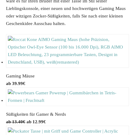
wäre es für Ihren Bruder mit einer Tasse im Stil seiner
a
t
0
.
Lieblingskonsole, einer neuen und hochwertigen Gaming Maus
l
p
€
oder witzigen Zocker-Süßigkeiten, falls Sie nach einer kleinen
p
r
.
Geschenkidee Ausschau halten.
r
i
i
c
c
e
e
i
w
s
a
:
s
3
Gaming Mäuse
:
7
39.99
€
4
.
2
9
.
0
9
€
Süßigkeiten für Gamer & Nerds
0
.
O
C
13.40
€
12.99
€
€
r
u
.