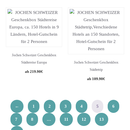
Jochen Schweizer Geschenkbox
Städtereise Europa
Jochen Schweizer Geschenkbox
Städtetrip
219.90
€
109.90
€
←
1
2
3
4
5
6
7
8
…
11
12
13