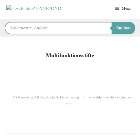
Zum
Menu
Inhalt
springen
Products
Suchen
search
Multifunktionsstifte
für Sie zusammengestellt von
Robert
(*) Hinweis zu Affiliate Links & Finanzierung
|
So wählen wir die Geschenke
aus