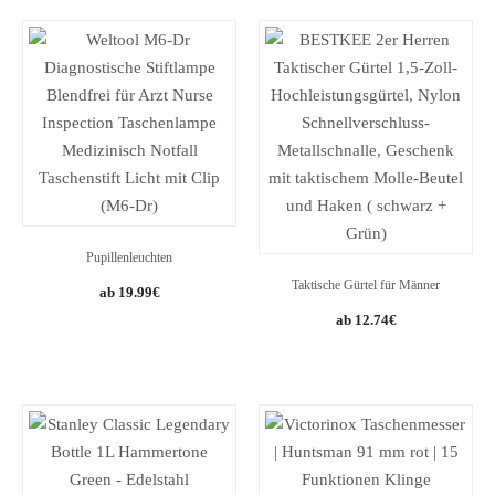
Pupillenleuchten
Taktische Gürtel für Männer
19.99
€
Original
Current
12.74
€
price
price
was:
is:
20.98€.
12.74€.