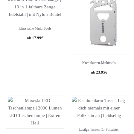
Klassische Multi-Tools
17.99
€
Kreditkarten-Multitools
Original
Current
23.95
€
price
price
was:
is:
38.66€.
23.95€.
Lustige Tassen für Polizisten