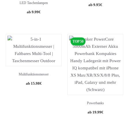
LED Taschenlampen
9.95
€
9.99
€
TOP 50
Multifunktionsmesser
15.98
€
Powerbanks
19.99
€