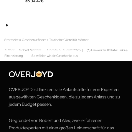
34.47
€
Startseite
»
Geschenkefinder
»
Taktische Gürtel für Männer
Author:
Robert Mertens
| Update:
5. August 2026
|
(*) Hinweis zu Affiliate Links &
Finanzierung
|
So wählen wir die Geschenke aus
OVERJOYD ist Ihre zentrale Anlaufstelle für von Experten
ausgewählten Geschenkideen, die zu jedem Anlass und zu
jedem Budget passen.
Gegründet von Robert und Alex, zwei erfahrenen
Produktexperten mit einer großen Leidenschaft für das