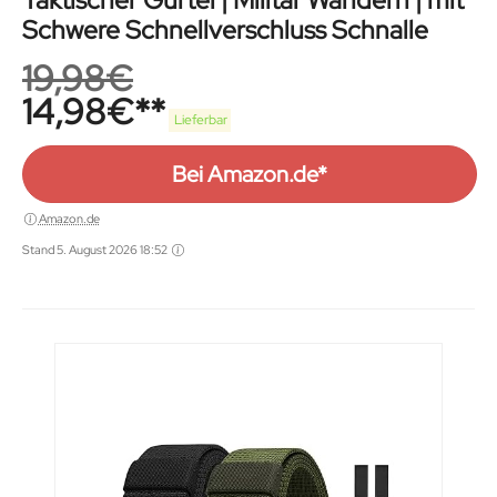
Taktischer Gürtel | Militär Wandern | mit
Schwere Schnellverschluss Schnalle
19,98
€
14,98
€
Lieferbar
Bei Amazon.de*
Amazon.de
Stand 5. August 2026 18:52