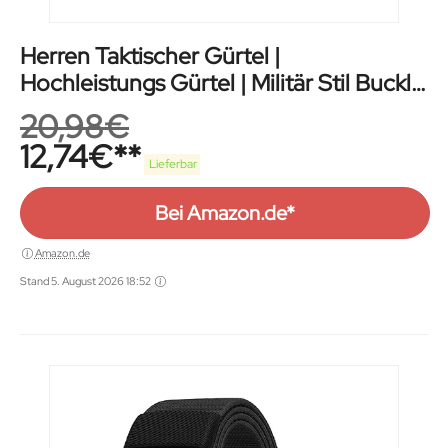
Herren Taktischer Gürtel |
Hochleistungs Gürtel | Militär Stil Buckle
Gürtel
20,98
€
12,74
€
Lieferbar
Bei Amazon.de*
Amazon.de
Stand 5. August 2026 18:52