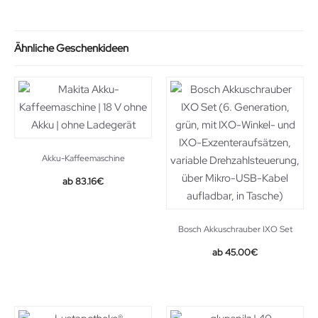
36.95€.
29.86€.
Ähnliche Geschenkideen
Akku-Kaffeemaschine
Original
Current
83.16
€
price
price
was:
is:
121.80€.
83.16€.
Bosch Akkuschrauber IXO Set
45.00
€