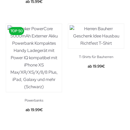
15.99
€
TOP 50
T-Shirts für Bauherren
19.99
€
Powerbanks
19.99
€