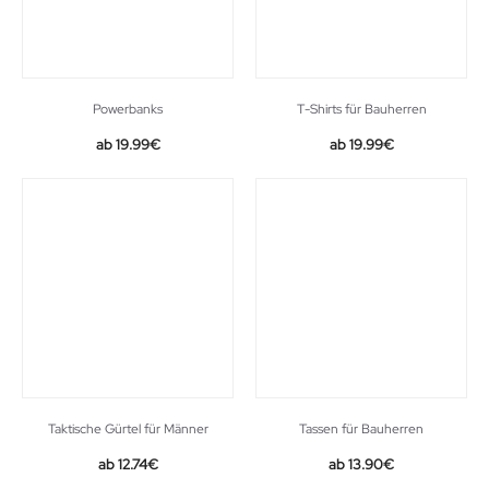
Powerbanks
T-Shirts für Bauherren
19.99
€
19.99
€
Taktische Gürtel für Männer
Tassen für Bauherren
Original
Current
12.74
€
13.90
€
price
price