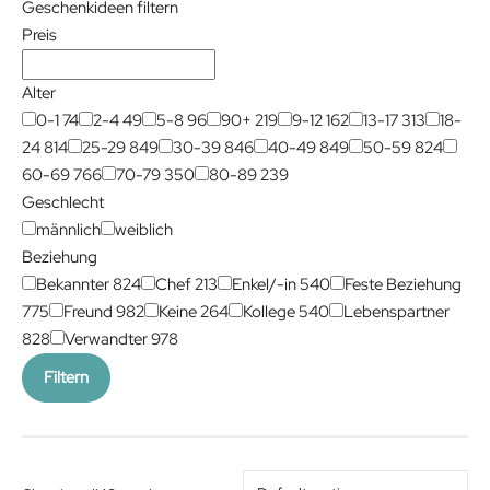
Geschenkideen filtern
Preis
Alter
0-1
74
2-4
49
5-8
96
90+
219
9-12
162
13-17
313
18-
24
814
25-29
849
30-39
846
40-49
849
50-59
824
60-69
766
70-79
350
80-89
239
Geschlecht
männlich
weiblich
Beziehung
Bekannter
824
Chef
213
Enkel/-in
540
Feste Beziehung
775
Freund
982
Keine
264
Kollege
540
Lebenspartner
828
Verwandter
978
Filtern