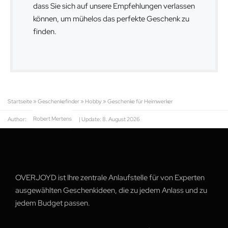
dass Sie sich auf unsere Empfehlungen verlassen
können, um mühelos das perfekte Geschenk zu
finden.
Startseite
»
Geschenkefinder
»
Hobby
»
Geschenke für Heimwerker
Author:
Robert Mertens
| Update:
8. August 2026
OVERJOYD ist Ihre zentrale Anlaufstelle für von Experten
ausgewählten Geschenkideen, die zu jedem Anlass und zu
jedem Budget passen.