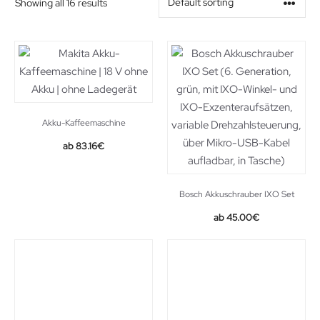
Showing all 16 results
Akku-Kaffeemaschine
Original
Current
83.16
€
price
price
was:
is:
121.80€.
83.16€.
Bosch Akkuschrauber IXO Set
45.00
€