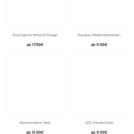
Duschgel im Motoröl-Design
Hausbau Meilensteinkarten
17.99
€
9.98
€
Konturenlehre Sets
LED Handschuhe
15.99
€
9.99
€