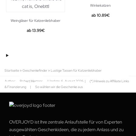
Winkekatzen
10.89
€
Weingläser für Katzenliebhaber
13.99
€
Startseite
»
Geschenkefinder
»
Lustige Tassen für Katzenliebhaber
Author:
Robert Mertens
| Update:
6. August 2026
|
(*) Hinweis zu Affiliate Links
& Finanzierung
|
So wählen wir die Geschenke aus
OVERJOYD ist Ihre zentrale Anlaufstelle für von Experten
ausgewählten Geschenkideen, die zu jedem Anlass und zu