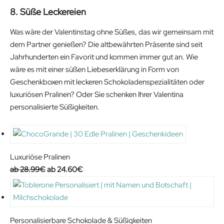
8. Süße Leckereien
Was wäre der Valentinstag ohne Süßes, das wir gemeinsam mit
dem Partner genießen? Die altbewährten Präsente sind seit
Jahrhunderten ein Favorit und kommen immer gut an. Wie
wäre es mit einer süßen Liebeserklärung in Form von
Geschenkboxen mit leckeren Schokoladenspezialitäten oder
luxuriösen Pralinen? Oder Sie schenken Ihrer Valentina
personalisierte Süßigkeiten.
Luxuriöse Pralinen
Original
Current
28.99
€
24.60
€
price
price
was:
is:
28.99€.
24.60€.
Personalisierbare Schokolade & Süßigkeiten