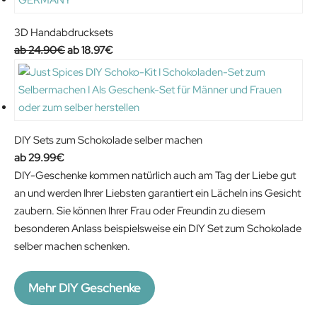
3D Handabdrucksets
Original
Current
24.90
€
18.97
€
price
price
was:
is:
24.90€.
18.97€.
DIY Sets zum Schokolade selber machen
29.99
€
DIY-Geschenke kommen natürlich auch am Tag der Liebe gut
an und werden Ihrer Liebsten garantiert ein Lächeln ins Gesicht
zaubern. Sie können Ihrer Frau oder Freundin zu diesem
besonderen Anlass beispielsweise ein DIY Set zum Schokolade
selber machen schenken.
Mehr DIY Geschenke