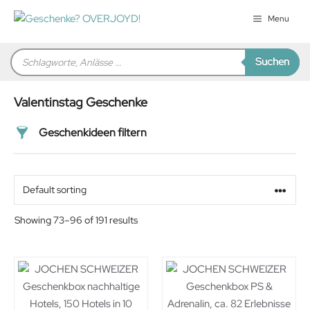
Zum
Menu
Inhalt
springen
Products
Suchen
search
Valentinstag Geschenke
Geschenkideen filtern
Preis
Alter
Showing 73–96 of 191 results
Geschlecht
Beziehung