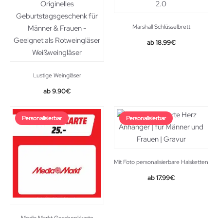
Marshall Schlüsselbrett
18.99
€
Lustige Weingläser
Original
Current
9.90
€
price
price
was:
is:
Personalisierbar
Personalisierbar
15.90€.
9.90€.
Mit Foto personalisierbare Halsketten
17.99
€