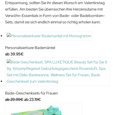
Entspannung, sollten Sie ihr diesen Wunsch am Valentinstag
erfüllen. Am besten Sie überraschen Ihre Herzensdame mit
Verwöhn-Essentials in Form von Bade- oder Badebomben-
Sets, damit sie sich endlich einmal so richtig erholen kann.
Personalisierbare Bademäntel
39.95
€
Bade-Geschenksets für Frauen
Original
Current
29.99
€
23.19
€
price
price
was:
is: