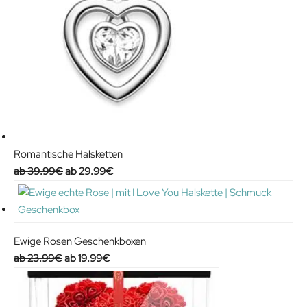
Romantische Halsketten
Original
Current
39.99
€
29.99
€
price
price
was:
is:
39.99€.
29.99€.
Ewige Rosen Geschenkboxen
Original
Current
23.99
€
19.99
€
price
price
was:
is: