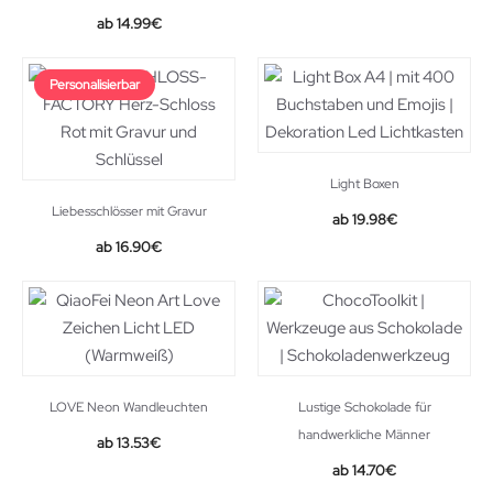
11.99€.
9.99€.
14.99
€
Personalisierbar
Light Boxen
Liebesschlösser mit Gravur
Original
Current
19.98
€
price
price
16.90
€
was:
is:
21.98€.
19.98€.
LOVE Neon Wandleuchten
Lustige Schokolade für
handwerkliche Männer
13.53
€
14.70
€