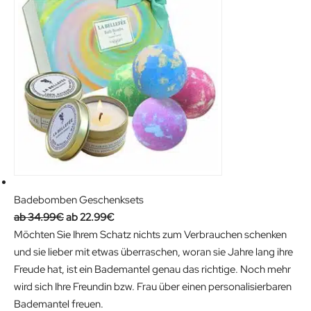
29.99€.
23.19€.
Badebomben Geschenksets
Original
Current
34.99
€
22.99
€
price
price
Möchten Sie Ihrem Schatz nichts zum Verbrauchen schenken
was:
is:
und sie lieber mit etwas überraschen, woran sie Jahre lang ihre
34.99€.
22.99€.
Freude hat, ist ein Bademantel genau das richtige. Noch mehr
wird sich Ihre Freundin bzw. Frau über einen personalisierbaren
Bademantel freuen.