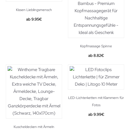
Kissen Lieblingsmensch
9.95
€
Kopfmassage Spinne
Original
Current
8.82
€
price
price
was:
is:
14.90€.
8.82€.
LED-Lichterketten mit Klammern für
Fotos
Original
Current
9.99
€
price
price
was:
is:
Kuscheldecken mit Ärmeln