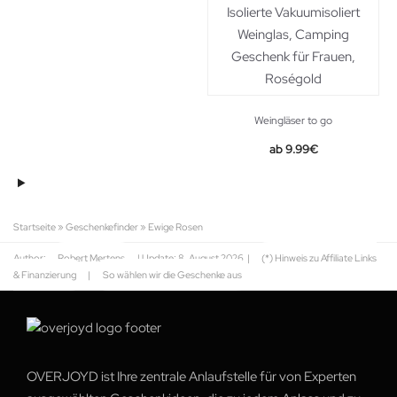
Weingläser to go
9.99
€
Startseite
»
Geschenkefinder
»
Ewige Rosen
Author:
Robert Mertens
| Update:
8. August 2026
|
(*) Hinweis zu Affiliate Links
& Finanzierung
|
So wählen wir die Geschenke aus
OVERJOYD ist Ihre zentrale Anlaufstelle für von Experten