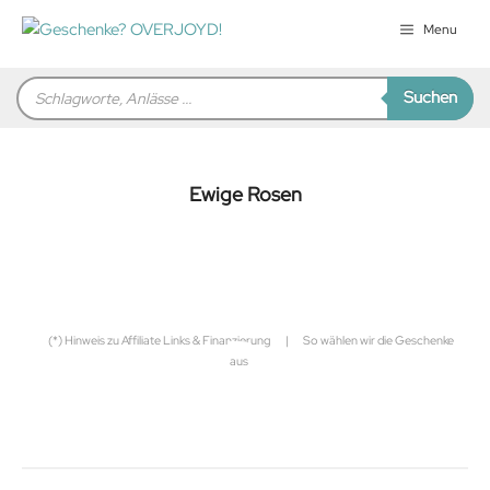
Zum
Menu
Inhalt
springen
Products
Suchen
search
Ewige Rosen
für Sie zusammengestellt von
Robert
(*) Hinweis zu Affiliate Links & Finanzierung
|
So wählen wir die Geschenke
aus