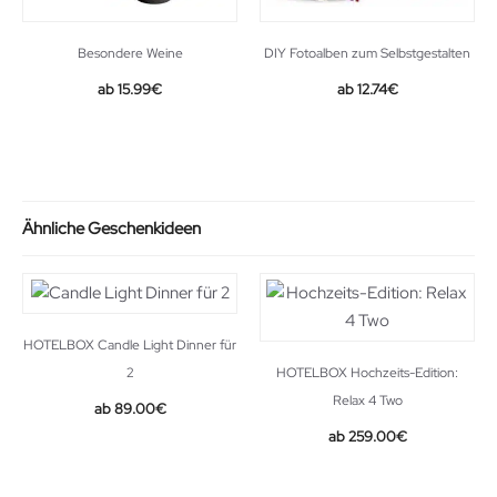
Besondere Weine
DIY Fotoalben zum Selbstgestalten
Original
Current
15.99
€
12.74
€
price
price
was:
is:
19.99€.
12.74€.
Ähnliche Geschenkideen
HOTELBOX Candle Light Dinner für
2
HOTELBOX Hochzeits-Edition:
Relax 4 Two
89.00
€
259.00
€