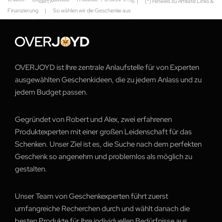
Author:
Robert Mertens
| Update:
7. August 2026
|
(*) Hinweis zu Affiliate Links &
Finanzierung
|
So wählen wir die Geschenke aus
OVERJOYD ist Ihre zentrale Anlaufstelle für von Experten
ausgewählten Geschenkideen, die zu jedem Anlass und zu
jedem Budget passen.
Gegründet von Robert und Alex, zwei erfahrenen
Produktexperten mit einer großen Leidenschaft für das
Schenken. Unser Ziel ist es, die Suche nach dem perfekten
Geschenk so angenehm und problemlos als möglich zu
gestalten.
Unser Team von Geschenkexperten führt zuerst
umfangreiche Recherchen durch und wählt danach die
besten Produkte für Ihre individuellen Bedürfnisse aus.