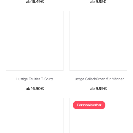
16.49
€
9.95
€
Lustige Faultier T-Shirts
Lustige Grillschürzen für Männer
16.90
€
9.99
€
Personalisierbar