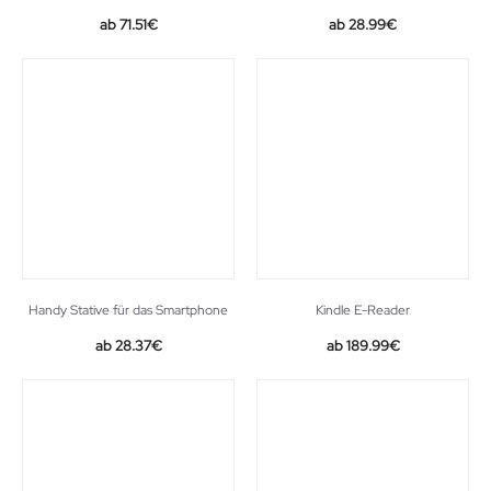
Original
Current
71.51
€
28.99
€
price
price
was:
is:
38.99€.
28.99€.
Handy Stative für das Smartphone
Kindle E-Reader
28.37
€
189.99
€