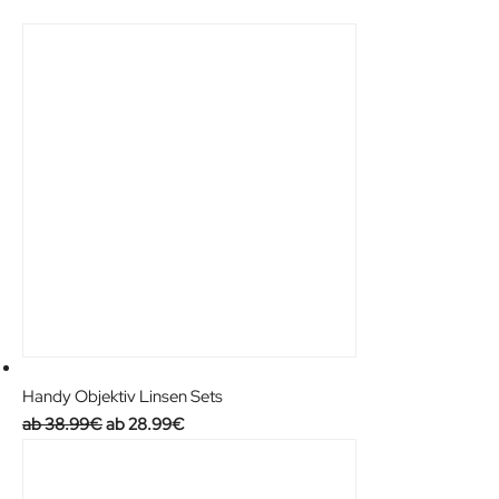
Handy Objektiv Linsen Sets
O
C
38.99
€
28.99
€
r
u
i
r