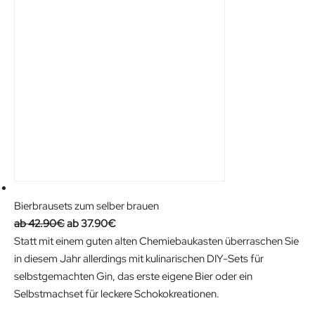
9
5
.
1
9
€
0
.
€
.
Bierbrausets zum selber brauen
O
C
42.90
€
37.90
€
r
u
Statt mit einem guten alten Chemiebaukasten überraschen Sie
i
r
in diesem Jahr allerdings mit kulinarischen DIY-Sets für
g
r
selbstgemachten Gin, das erste eigene Bier oder ein
i
e
Selbstmachset für leckere Schokokreationen.
n
n