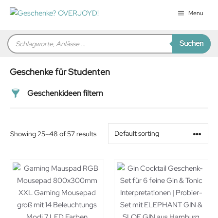
Zum
Menu
Inhalt
springen
Products
Suchen
search
Geschenke für Studenten
Geschenkideen filtern
Preis
Showing 25–48 of 57 results
Alter
Geschlecht
Beziehung