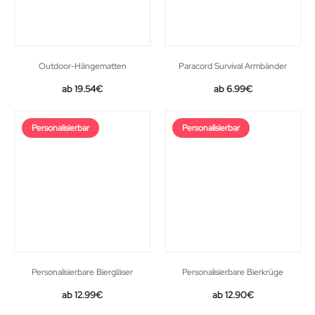
Outdoor-Hängematten
Paracord Survival Armbänder
Original
Current
19.54
€
6.99
€
price
price
was:
is:
Personalisierbar
Personalisierbar
26.99€.
19.54€.
Personalisierbare Biergläser
Personalisierbare Bierkrüge
12.99
€
12.90
€