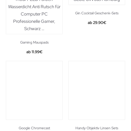
Gin Cocktail Geschenk-Sets
29.90
€
Gaming Mauspads
Original
Current
11.99
€
price
price
was:
is:
12.99€.
11.99€.
Google Chromecast
Handy Objektiv Linsen Sets