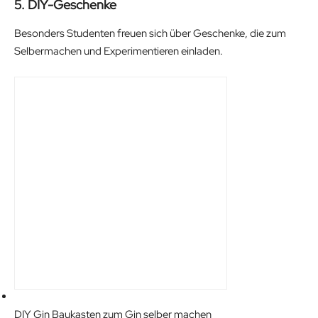
5. DIY-Geschenke
r
i
i
c
Besonders Studenten freuen sich über Geschenke, die zum
c
e
Selbermachen und Experimentieren einladen.
e
i
w
s
a
:
s
9
:
2
1
.
0
2
9
5
.
€
9
.
9
€
.
DIY Gin Baukasten zum Gin selber machen