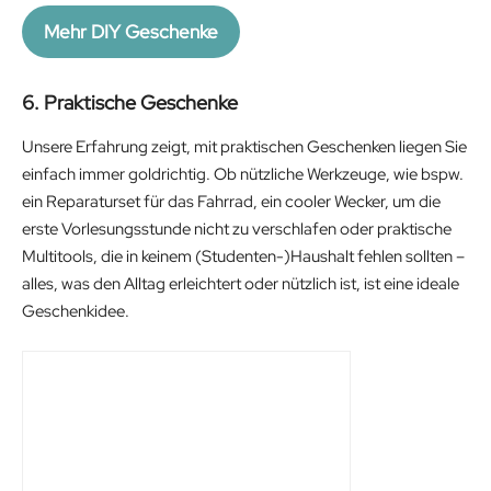
a
t
Mehr DIY Geschenke
l
p
p
r
6. Praktische Geschenke
r
i
i
c
Unsere Erfahrung zeigt, mit praktischen Geschenken liegen Sie
c
e
einfach immer goldrichtig. Ob nützliche Werkzeuge, wie bspw.
e
i
ein Reparaturset für das Fahrrad, ein cooler Wecker, um die
w
s
erste Vorlesungsstunde nicht zu verschlafen oder praktische
a
:
Multitools, die in keinem (Studenten-)Haushalt fehlen sollten –
s
3
alles, was den Alltag erleichtert oder nützlich ist, ist eine ideale
:
7
Geschenkidee.
4
.
2
9
.
0
9
€
0
.
€
.