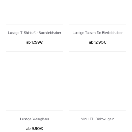
Lustige T-Shirts für Buchliebhaber
Lustige Tassen für Bierliebhaber
Original
Current
17.99
€
12.90
€
price
price
was:
is:
13.90€.
12.90€.
Lustige Weingläser
Mini LED Diskokugeln
Original
Current
9.90
€