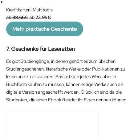
Kreditkarten-Multitools
O
C
38.66
€
23.95
€
r
u
Mehr praktische Geschenke
i
r
g
r
i
e
7. Geschenke für Leseratten
n
n
Es gibt Studiengänge, in denen gehört es zum üblichen
a
t
Studiengeschehen, literarische Werke oder Publikationen zu
l
p
lesen und zu diskutieren. Anstatt sich jedes Werk aber in
p
r
Buchform kaufen zu müssen, können einige Werke auch als
r
i
digitale Version angeschafft werden. Glücklich sind da die
i
c
Studenten, die einen Ebook Reader ihr Eigen nennen können.
c
e
e
i
w
s
a
:
s
2