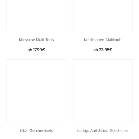
Klassische Multi-Tools
Kreditkarten-Multitools
Original
Current
17.99
€
23.95
€
price
price
was:
is:
38.66€.
23.95€.
Likör-Geschenksets
Lustige Anti-Stress-Geschenke