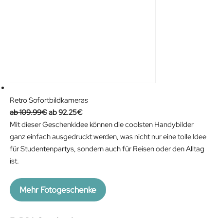
9
.
€
.
Retro Sofortbildkameras
O
C
109.99
€
92.25
€
r
u
Mit dieser Geschenkidee können die coolsten Handybilder
i
r
ganz einfach ausgedruckt werden, was nicht nur eine tolle Idee
g
r
für Studentenpartys, sondern auch für Reisen oder den Alltag
i
e
ist.
n
n
a
t
Mehr Fotogeschenke
l
p
p
r