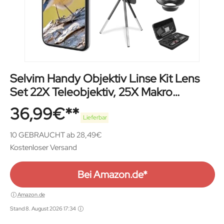
Selvim Handy Objektiv Linse Kit Lens
Set 22X Teleobjektiv, 25X Makro
Objektiv, 0,62X Weitwinkel, 235°
36,99
€
Fischaugenobjektiv für iOS iPhone und
Lieferbar
meisten Android Smartphone
10 GEBRAUCHT ab 28,49€
Kostenloser Versand
Bei Amazon.de*
Amazon.de
Stand 8. August 2026 17:34