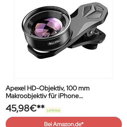
Apexel HD-Objektiv, 100 mm
Makroobjektiv für iPhone
X/8/8Plus/7/Plus, Samsung Galaxy
45,98
€
S10/S10 Plus, Huawei und die meisten
Lieferbar
Smartphones
Bei Amazon.de*