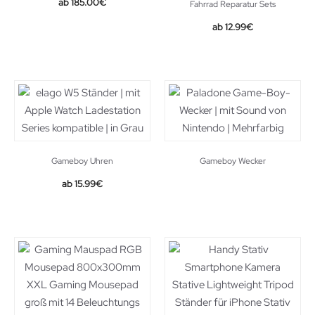
Original
Current
185.00
€
Fahrrad Reparatur Sets
price
price
12.99
€
was:
is:
209.00€.
185.00€.
Gameboy Uhren
Gameboy Wecker
15.99
€