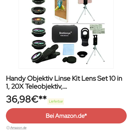
Handy Objektiv Linse Kit Lens Set 10 in
1, 20X Teleobjektiv,
0,63Weitwinkel,Makro,Fischauge, 2X
36,98
€
Telefoto,Kaleidoskop,CPL/Starlight/Ey
Lieferbar
emask/Stativ, für iPhone und meisten
Bei Amazon.de*
Android Smartphone
Amazon.de