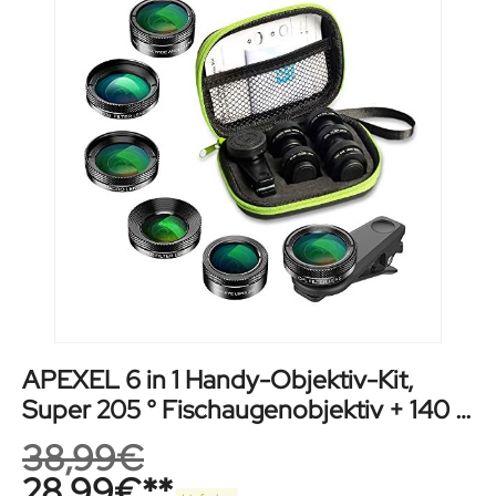
APEXEL 6 in 1 Handy-Objektiv-Kit,
Super 205 ° Fischaugenobjektiv + 140 °
Weitwinkelobjektiv und 25x
38,99
€
Makroobjektiv + Sternfilter + CPL/ND
28,99
€