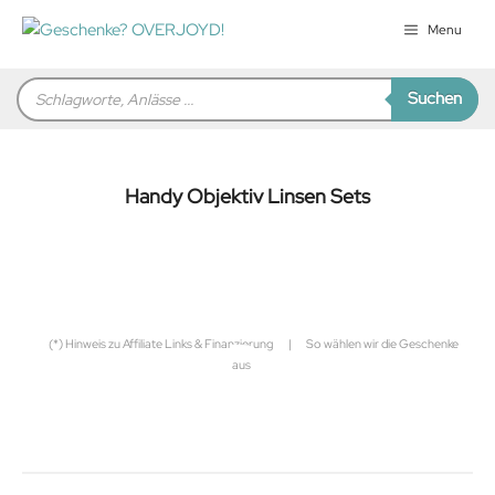
Zum
Menu
Inhalt
springen
Products
Suchen
search
Handy Objektiv Linsen Sets
für Sie zusammengestellt von
Robert
(*) Hinweis zu Affiliate Links & Finanzierung
|
So wählen wir die Geschenke
aus