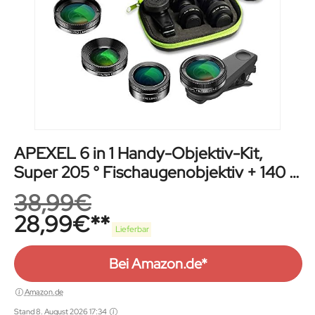
APEXEL 6 in 1 Handy-Objektiv-Kit,
Super 205 ° Fischaugenobjektiv + 140 °
Weitwinkelobjektiv und 25x
38,99
€
Makroobjektiv + Sternfilter + CPL/ND
28,99
€
für iPhone Samsung und die meisten
Lieferbar
Smartphones
Bei Amazon.de*
Amazon.de
Stand 8. August 2026 17:34