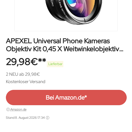
APEXEL Universal Phone Kameras
Objektiv Kit 0,45 X Weitwinkelobjektiv
140 ° + 12,5 X Macro Lens Clip-on
29,98
€
iPhone Objektiv für iPhone 8 7 6 Plus
Lieferbar
Samsung und die meisten von Android
2 NEU ab 29,98€
Smartphone
Kostenloser Versand
Bei Amazon.de*
Amazon.de
Stand 8. August 2026 17:34