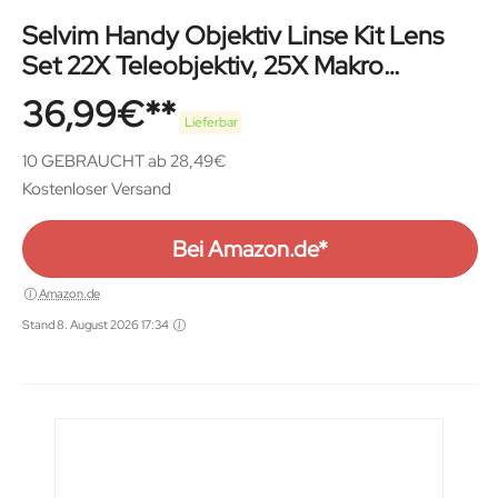
Selvim Handy Objektiv Linse Kit Lens
Set 22X Teleobjektiv, 25X Makro
Objektiv, 0,62X Weitwinkel, 235°
36,99
€
Fischaugenobjektiv für iOS iPhone und
Lieferbar
meisten Android Smartphone
10 GEBRAUCHT ab 28,49€
Kostenloser Versand
Bei Amazon.de*
Amazon.de
Stand 8. August 2026 17:34