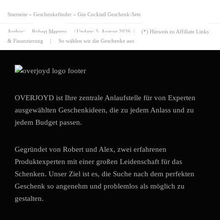
Startseite
»
Geschenkefinder
»
Gin Cocktail Geschenk-Sets
Author:
Robert Mertens
| Update:
5. August 2026
|
(*) Hinweis zu Affiliate Links
& Finanzierung
|
So wählen wir die Geschenke aus
OVERJOYD ist Ihre zentrale Anlaufstelle für von Experten
ausgewählten Geschenkideen, die zu jedem Anlass und zu
jedem Budget passen.
Gegründet von Robert und Alex, zwei erfahrenen
Produktexperten mit einer großen Leidenschaft für das
Schenken. Unser Ziel ist es, die Suche nach dem perfekten
Geschenk so angenehm und problemlos als möglich zu
gestalten.