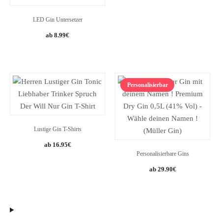
was:
is:
13.99€.
12.99€.
LED Gin Untersetzer
8.99
€
Personalisierbar
Lustige Gin T-Shirts
16.95
€
Personalisierbare Gins
29.90
€