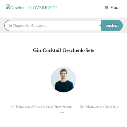
Zum
Menu
Inhalt
springen
Products
Suchen
search
Gin Cocktail Geschenk-Sets
für Sie zusammengestellt von
Robert
(*) Hinweis zu Affiliate Links & Finanzierung
|
So wählen wir die Geschenke
aus