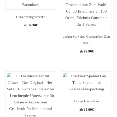
Gin-Erlebnisgeschenke
39.90
€
Jochen Schweizer Geschenkbox Zum
Wohl!
99.90
€
Lustige Gin Socken
Original
Current
12.99
€
price
price