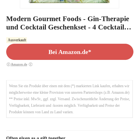
Modern Gourmet Foods - Gin-Therapie
und Cocktail Geschenkset - 4 Cocktail
Mischer - Essbare Perlen-Garnitur -
Ausverkauft
Cocktail-Set
Bei Amazon.de*
Amazon.de
Wenn Sie ein Produkt über einen mit dem (*) markierten Link kaufen, erhalten wir
möglicherweise eine kleine Provision von unseren Partnershops (z.B. Amazon.de)
** Preise inkl. MwSt., ggf. zzgl. Versand. Zwischenzeitliche Änderung der Preise,
Verfügbarkeit, Lieferzeit und -kosten möglich. Verfügbarkeit und Preise der
Produkte können von Land zu Land variien.
Often given as a gift together…