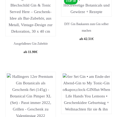
TOP 50
DIY Gin Baukasten zum Gin selber
machen
Original
Current
42.51
€
Ausgefallenes Gin Zubehör
price
price
was:
is:
11.90
€
49.90€.
42.51€.