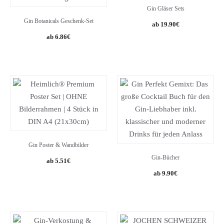
Gin Gläser Sets
Gin Botanicals Geschenk-Set
19.90
€
6.86
€
Gin Poster & Wandbilder
Gin-Bücher
5.51
€
9.90
€