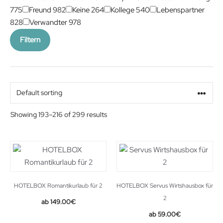
775
Freund
982
Keine
264
Kollege
540
Lebenspartner
828
Verwandter
978
Filtern
Showing 193–216 of 299 results
HOTELBOX Romantikurlaub für 2
HOTELBOX Servus Wirtshausbox für
2
149.00
€
59.00
€