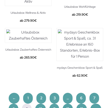
Urlaubsbox Wohlfühltage
Urlaubsbox Wellness & Aktiv
219.90
€
279.90
€
Urlaubsbox Zauberhaftes Österreich
265.90
€
mydays Geschenkbox Sport & Spaß
62.90
€
←
1
2
3
…
6
7