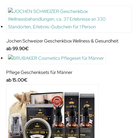
.
5
6
€
6
.
€
.
Jochen Schweizer Geschenkbox Wellness & Gesundheit
99.90
€
Pflege Geschenksets für Männer
15.00
€