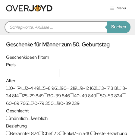
Zum
Menu
Inhalt
springen
Products
Suchen
search
Geschenke für Männer zum 50. Geburtstag
Geschenkideen filtern
Preis
Alter
0-1
74
2-4
49
5-8
96
90+
219
9-12
162
13-17
313
18-
24
814
25-29
849
30-39
846
40-49
849
50-59
824
60-69
766
70-79
350
80-89
239
Geschlecht
männlich
weiblich
Beziehung
Bekannter
824
Chef
213
Enkel/-in
540
Feste Beziehung