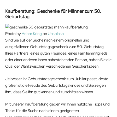
r
i
i
c
Kaufberatung: Geschenke für Männer zum 50.
Geburtstag
c
e
e
i
w
s
Photo by
Adam Kring
on
Unsplash
a
:
Sind Sie auf der Suche nach einem originellen und
s
1
ausgefallenen Geburtstagsgeschenk zum 50. Geburtstag
:
9
Ihres Partners, eines guten Freundes, eines Familienmitglieds
2
.
oder einer anderen Ihnen nahestehenden Person, haben Sie die
2
9
Qual der Wahl zwischen verschiedenen Geschenkideen.
.
0
9
€
Je besser Ihr Geburtstagsgeschenk zum Jubilar passt, desto
9
.
größer ist die Freude des Geburtstagskindes und Sie zeigen
€
ihm, dass Sie ihn gut kennen und zu schätzen wissen.
.
Mit unserer Kaufberatung geben wir Ihnen nützliche Tipps und
Tricks für die Suche nach einem geeigneten