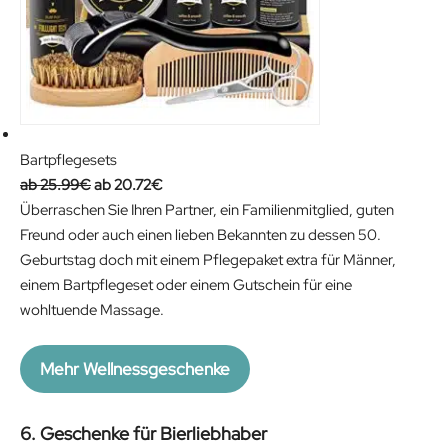
Bartpflegesets
O
C
25.99
€
20.72
€
r
u
Überraschen Sie Ihren Partner, ein Familienmitglied, guten
i
r
Freund oder auch einen lieben Bekannten zu dessen 50.
g
r
Geburtstag doch mit einem Pflegepaket extra für Männer,
i
e
einem Bartpflegeset oder einem Gutschein für eine
n
n
wohltuende Massage.
a
t
l
p
Mehr Wellnessgeschenke
p
r
r
i
6. Geschenke für Bierliebhaber
i
c