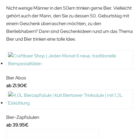
c
e
Nicht wenige Männer in den 50ern trinken gerne Bier. Vielleicht
e
i
gehört auch der Mann, den Sie zu dessen 50. Geburtstag mit
w
s
einem Geschenk überraschen möchten, zu den
a
:
Bierliebhabern? Dann sind Geschenkideen rund um das Thema
s
2
Bier und Bier trinken eine tolle Idee.
:
0
2
.
5
7
.
2
9
€
Bier Abos
9
.
21.90
€
€
.
Bier-Zapfsäulen
39.95
€