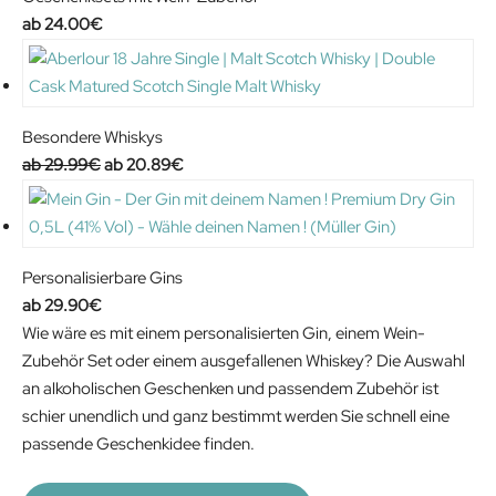
.
24.00
€
Besondere Whiskys
O
C
29.99
€
20.89
€
r
u
i
r
g
r
i
e
Personalisierbare Gins
n
n
29.90
€
a
t
Wie wäre es mit einem personalisierten Gin, einem Wein-
l
p
Zubehör Set oder einem ausgefallenen Whiskey? Die Auswahl
p
r
an alkoholischen Geschenken und passendem Zubehör ist
r
i
schier unendlich und ganz bestimmt werden Sie schnell eine
i
c
passende Geschenkidee finden.
c
e
e
i