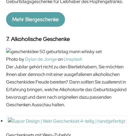
n
n
Geburtstagsgeschenke für Liebhaber des Hopfengetränks.
a
t
l
p
Mehr Biergeschenke
p
r
r
i
7. Alkoholische Geschenke
i
c
c
e
e
i
Photo by
Dylan de Jonge
on
Unsplash
w
s
Der Jubilar gehört nicht zu den Bierliebhabern, Sie möchten
a
:
Ihnen aber dennoch mit einer ausgefallenen alkoholischen
s
3
Geschenkidee Freude bereiten? Dann sollten Sie zuallererst in
:
7
Erfahrung bringen, welche Alkoholsorte das Geburtstagskind
4
.
bevorzugt und dann nach originellen dazu passenden
2
9
Geschenken Ausschau halten.
.
0
9
€
0
.
€
Geschenksets mit Wein-Zubehör