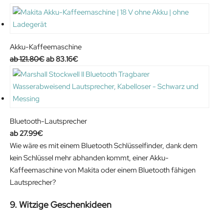
Akku-Kaffeemaschine
O
C
121.80
€
83.16
€
r
u
i
r
g
r
i
e
n
n
Bluetooth-Lautsprecher
a
t
27.99
€
l
p
Wie wäre es mit einem Bluetooth Schlüsselfinder, dank dem
p
r
kein Schlüssel mehr abhanden kommt, einer Akku-
r
i
Kaffeemaschine von Makita oder einem Bluetooth fähigen
i
c
Lautsprecher?
c
e
9. Witzige Geschenkideen
e
i
w
s