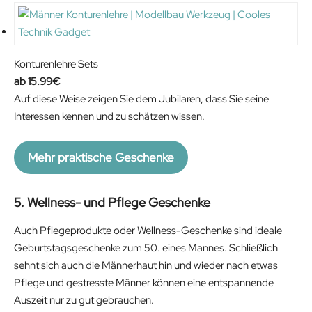
r
u
i
r
g
r
i
e
Konturenlehre Sets
n
n
15.99
€
a
t
Auf diese Weise zeigen Sie dem Jubilaren, dass Sie seine
l
p
Interessen kennen und zu schätzen wissen.
p
r
r
i
Mehr praktische Geschenke
i
c
c
e
e
i
5. Wellness- und Pflege Geschenke
w
s
Auch Pflegeprodukte oder Wellness-Geschenke sind ideale
a
:
Geburtstagsgeschenke zum 50. eines Mannes. Schließlich
s
2
sehnt sich auch die Männerhaut hin und wieder nach etwas
:
3
Pflege und gestresste Männer können eine entspannende
3
.
Auszeit nur zu gut gebrauchen.
8
9