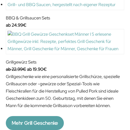
BBQ & Grillsaucen Sets
24.99
€
Grillgewürz Sets
O
C
22.99
€
19.90
€
r
u
Grillgeschenke wie eine personalisierte Grillschürze, spezielle
i
r
Grillsaucen oder -gewürze oder Spezial-Tools wie
g
r
Fleischkrallen für die Herstellung von Pulled Pork sind ideale
i
e
Geschenkideen zum 50. Geburtstag, mit denen Sie einen
n
n
Mann für die kommende Grillsaison vorbereiten können.
a
t
l
p
Mehr Grill Geschenke
p
r