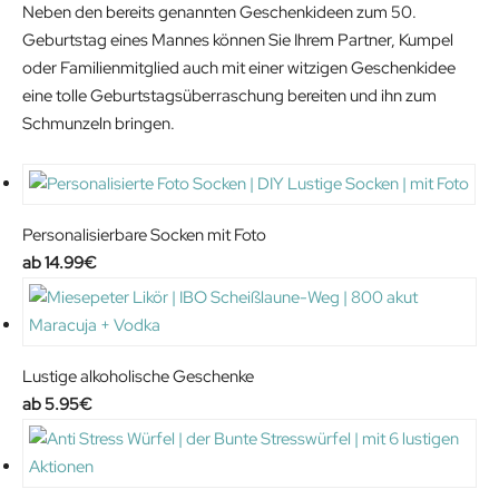
Neben den bereits genannten Geschenkideen zum 50.
a
:
Geburtstag eines Mannes können Sie Ihrem Partner, Kumpel
s
8
oder Familienmitglied auch mit einer witzigen Geschenkidee
:
3
eine tolle Geburtstagsüberraschung bereiten und ihn zum
1
.
Schmunzeln bringen.
2
1
1
6
.
€
8
.
Personalisierbare Socken mit Foto
0
14.99
€
€
.
Lustige alkoholische Geschenke
5.95
€