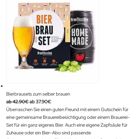
Bierbrausets zum selber brauen
O
C
42.90
€
37.90
€
r
u
Überraschen Sie einen guten Freund mit einem Gutschein für
i
r
eine gemeinsame Brauereibesichtigung oder einem Brauerei-
g
r
Set für ein ganz eigenes Bier. Auch eine eigene Zapfsäule für
i
e
Zuhause oder ein Bier-Abo sind passende