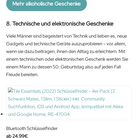
Mehr alkoholische Geschenke
w
s
a
:
s
2
8. Technische und elektronische Geschenke
:
0
Viele Männer sind begeistert von Technik und lieben es, neue
2
.
Gadgets und technische Geräte auszuprobieren – vor allem,
9
8
wenn sie dazu beitragen, ihnen den Alltag zu erleichtern. Mit
.
9
einem technischen oder elektronischen Geschenk werden Sie
9
€
einem Mann zu dessen 50. Geburtstag also auf jeden Fall
9
.
Freude bereiten.
€
.
Bluetooth Schlüsselfinder
24.99
€