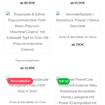
Original
Current
86.90
€
10.00
€
price
price
was:
is:
110.00€.
86.90€.
Poster & Wandbilder für Mama
7.90
€
Popcornmaschinen
Original
Current
32.99
€
price
price
was:
is:
Personalisierbar
TOP 50
35.94€.
32.99€.
Poster & Wandbilder für Oma