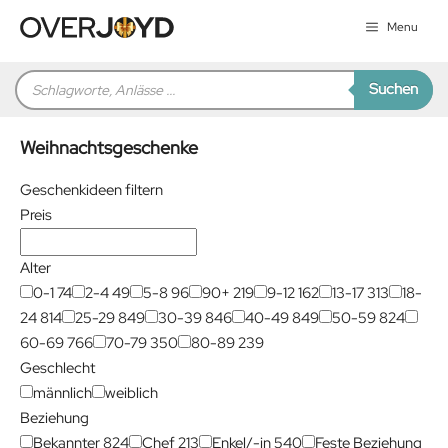
Zum
Menu
Inhalt
springen
Products
Suchen
search
Weihnachtsgeschenke
Geschenkideen filtern
Preis
Alter
0-1
74
2-4
49
5-8
96
90+
219
9-12
162
13-17
313
18-
24
814
25-29
849
30-39
846
40-49
849
50-59
824
60-69
766
70-79
350
80-89
239
Geschlecht
männlich
weiblich
Beziehung
Bekannter
824
Chef
213
Enkel/-in
540
Feste Beziehung