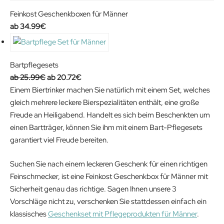
Feinkost Geschenkboxen für Männer
34.99
€
Bartpflegesets
O
C
25.99
€
20.72
€
r
u
Einem Biertrinker machen Sie natürlich mit einem Set, welches
i
r
gleich mehrere leckere Bierspezialitäten enthält, eine große
g
r
Freude an Heiligabend. Handelt es sich beim Beschenkten um
i
e
einen Bartträger, können Sie ihm mit einem Bart-Pflegesets
n
n
garantiert viel Freude bereiten.
a
t
Suchen Sie nach einem leckeren Geschenk für einen richtigen
l
p
Feinschmecker, ist eine Feinkost Geschenkbox für Männer mit
p
r
Sicherheit genau das richtige. Sagen Ihnen unsere 3
r
i
Vorschläge nicht zu, verschenken Sie stattdessen einfach ein
i
c
klassisches
Geschenkset mit Pflegeprodukten für Männer
.
c
e