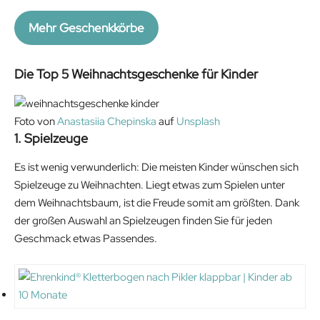
e
i
w
s
Mehr Geschenkkörbe
a
:
s
2
Die Top 5 Weihnachtsgeschenke für Kinder
:
0
2
.
5
7
Foto von
Anastasiia Chepinska
auf
Unsplash
.
2
1. Spielzeuge
9
€
9
.
Es ist wenig verwunderlich: Die meisten Kinder wünschen sich
€
Spielzeuge zu Weihnachten. Liegt etwas zum Spielen unter
.
dem Weihnachtsbaum, ist die Freude somit am größten. Dank
der großen Auswahl an Spielzeugen finden Sie für jeden
Geschmack etwas Passendes.