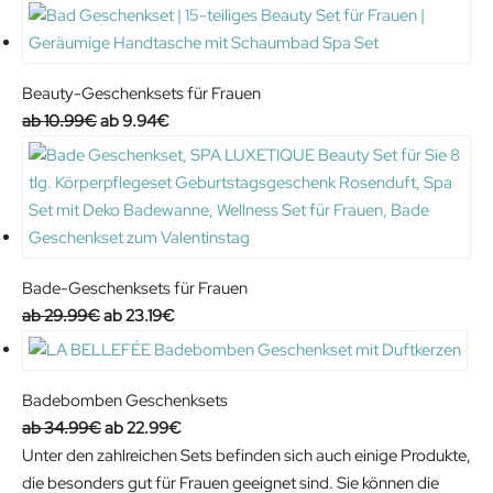
Beauty-Geschenksets für Frauen
O
C
10.99
€
9.94
€
r
u
i
r
g
r
i
e
n
n
a
t
Bade-Geschenksets für Frauen
l
p
O
C
29.99
€
23.19
€
p
r
r
u
r
i
i
r
i
c
g
r
Badebomben Geschenksets
c
e
i
e
O
C
34.99
€
22.99
€
e
i
n
n
r
u
Unter den zahlreichen Sets befinden sich auch einige Produkte,
w
s
a
t
i
r
die besonders gut für Frauen geeignet sind. Sie können die