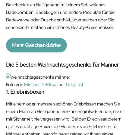
a
:
l
p
g
r
Beschenkte an Heiligabend mit einem Set, welches
s
9
p
r
i
e
Badebomben, Badekugeln und andere Produkte für die
:
.
r
i
n
n
Badewanne oder Dusche enthält, überraschen oder Sie
1
9
i
c
a
t
schenken ihr einfach ein schönes Beauty-Geschenkset.
0
4
c
e
l
p
.
€
e
i
p
r
Mehr Geschenkkörbe
9
.
w
s
r
i
9
a
:
i
c
€
s
2
Die 5 besten Weihnachtsgeschenke für Männer
c
e
.
:
3
e
i
2
.
w
s
Foto von
Michael DeMoya
auf
Unsplash
9
1
a
:
1. Erlebnisboxen
.
9
s
2
9
€
:
2
Mit einem oder mehreren schönen Erlebnissen machen Sie
9
.
3
.
einem Mann an Heiligabend eine riesengroße Freunde, die er
€
4
9
mit Sicherheit nie vergessen wird! Bei den Erlebnisanbietern
.
.
9
gibt es unzählige Boxen, die Hunderte von Erlebnissen für
9
€
Männer enthalten. Nachfolgend zeigen wir Ihnen einige