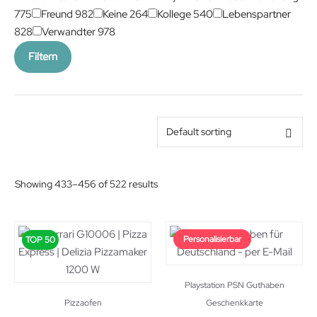
775
Freund
982
Keine
264
Kollege
540
Lebenspartner
828
Verwandter
978
Filtern
Showing 433–456 of 522 results
Personalisierbar
TOP 50
Playstation PSN Guthaben
Pizzaofen
Geschenkkarte