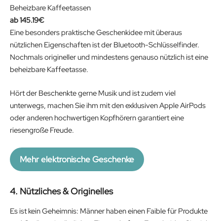
n
n
Beheizbare Kaffeetassen
a
t
145.19
€
l
p
Eine besonders praktische Geschenkidee mit überaus
p
r
nützlichen Eigenschaften ist der Bluetooth-Schlüsselfinder.
r
i
Nochmals origineller und mindestens genauso nützlich ist eine
i
c
beheizbare Kaffeetasse.
c
e
e
i
Hört der Beschenkte gerne Musik und ist zudem viel
w
s
unterwegs, machen Sie ihm mit den exklusiven Apple AirPods
a
:
oder anderen hochwertigen Kopfhörern garantiert eine
s
1
riesengroße Freude.
:
8
2
5
Mehr elektronische Geschenke
0
.
9
0
4. Nützliches & Originelles
.
0
0
€
Es ist kein Geheimnis: Männer haben einen Faible für Produkte
0
.