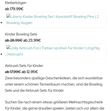
Kletterbögen
179.99
€
Kinder Bowling Sets
O
C
28.99
€
23.99
€
r
u
i
r
g
r
i
e
Airbrush Sets für Kinder
n
n
O
C
17.99
€
12.95
€
a
t
r
u
Zwei besonders spaßige Geschenkideen, die sich wunderbar
l
p
i
r
unter einem schönen Tannenbaum machen, sind die Bowling
p
r
g
r
Sets und die Airbrush Sets für Kinder.
r
i
i
e
i
c
Suchen Sie nach einem etwas größeren Weihnachtsgeschenk
n
n
c
e
für Kinder, die gerne draußen spielen, bieten sich vor allem die
a
t