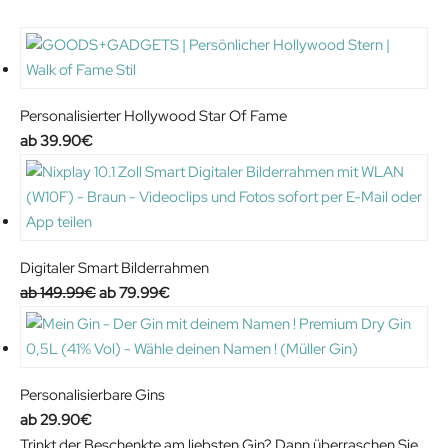
Personalisierter Hollywood Star Of Fame
39.90
€
Digitaler Smart Bilderrahmen
O
C
149.99
€
79.99
€
r
u
i
r
g
r
i
e
Personalisierbare Gins
n
n
29.90
€
a
t
Trinkt der Beschenkte am liebsten Gin? Dann überraschen Sie