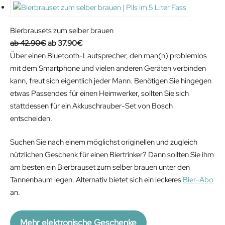
Bierbrausets zum selber brauen
O
C
42.90
€
37.90
€
r
u
Über einen Bluetooth-Lautsprecher, den man(n) problemlos
i
r
mit dem Smartphone und vielen anderen Geräten verbinden
g
r
kann, freut sich eigentlich jeder Mann. Benötigen Sie hingegen
i
e
etwas Passendes für einen Heimwerker, sollten Sie sich
n
n
stattdessen für ein Akkuschrauber-Set von Bosch
a
t
entscheiden.
l
p
Suchen Sie nach einem möglichst originellen und zugleich
p
r
nützlichen Geschenk für einen Biertrinker? Dann sollten Sie ihm
r
i
am besten ein Bierbrauset zum selber brauen unter den
i
c
Tannenbaum legen. Alternativ bietet sich ein leckeres
Bier-Abo
c
e
an.
e
i
w
s
a
:
Mehr elektronische Geschenke