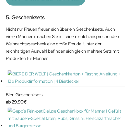
s
3
:
7
5. Geschenksets
4
.
2
9
Nicht nur Frauen freuen sich über ein Geschenksets. Auch
.
0
vielen Männern machen Sie mit einem solch ansprechenden
9
€
Weihnachtsgeschenk eine große Freude. Unter der
0
.
reichhaltigen Auswahl befinden sich gleich mehrere Sets mit
€
Produkten für Männer.
.
Bier-Geschenksets
29.90
€