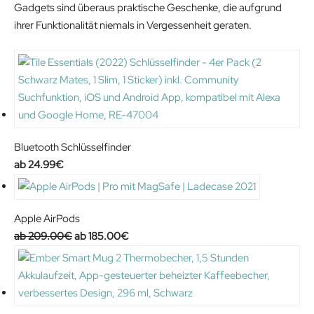
Gadgets sind überaus praktische Geschenke, die aufgrund
ihrer Funktionalität niemals in Vergessenheit geraten.
Bluetooth Schlüsselfinder
24.99
€
Apple AirPods
O
C
209.00
€
185.00
€
r
u
i
r
g
r
i
e