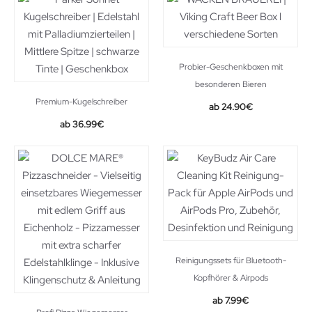
27.99€.
22.90€.
Probier-Geschenkboxen mit
besonderen Bieren
Premium-Kugelschreiber
24.90
€
Original
Current
36.99
€
price
price
was:
is:
71.50€.
36.99€.
Reinigungssets für Bluetooth-
Kopfhörer & Airpods
7.99
€