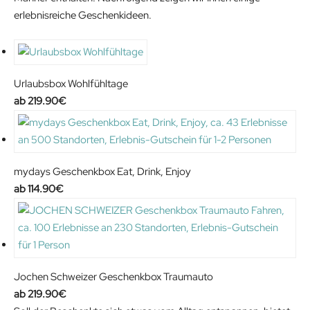
9
.
erlebnisreiche Geschenkideen.
€
.
Urlaubsbox Wohlfühltage
219.90
€
mydays Geschenkbox Eat, Drink, Enjoy
114.90
€
Jochen Schweizer Geschenkbox Traumauto
219.90
€