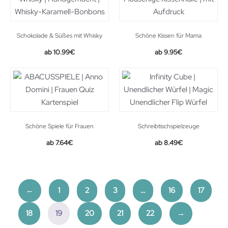
Schokolade & Süßes mit Whisky
Schöne Kissen für Mama
10.99
€
9.95
€
Schöne Spiele für Frauen
Schreibtischspielzeuge
Original
Current
Original
Current
7.64
€
8.49
€
price
price
price
price
was:
is:
was:
is:
13.49€.
7.64€.
9.99€.
8.49€.
←
1
2
3
…
16
17
18
19
20
21
22
→