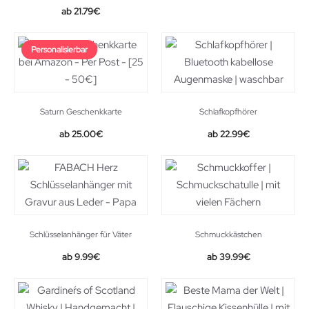
21.79
€
Personalisierbar
Saturn Geschenkkarte
Schlafkopfhörer
25.00
€
22.99
€
Schlüsselanhänger für Väter
Schmuckkästchen
9.99
€
39.99
€