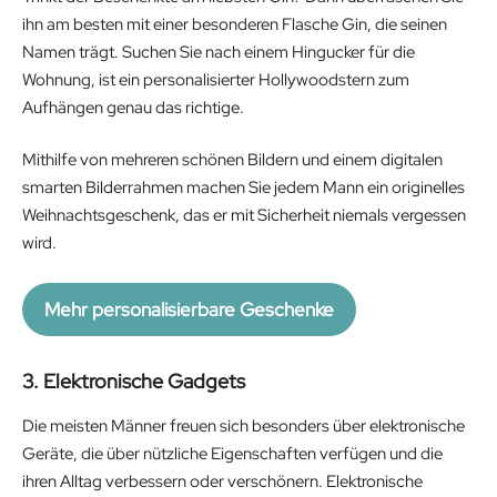
l
p
ihn am besten mit einer besonderen Flasche Gin, die seinen
p
r
Namen trägt. Suchen Sie nach einem Hingucker für die
r
i
Wohnung, ist ein personalisierter Hollywoodstern zum
i
c
Aufhängen genau das richtige.
c
e
e
i
Mithilfe von mehreren schönen Bildern und einem digitalen
w
s
smarten Bilderrahmen machen Sie jedem Mann ein originelles
a
:
Weihnachtsgeschenk, das er mit Sicherheit niemals vergessen
s
7
wird.
:
9
1
.
Mehr personalisierbare Geschenke
4
9
9
9
3. Elektronische Gadgets
.
€
9
.
Die meisten Männer freuen sich besonders über elektronische
9
Geräte, die über nützliche Eigenschaften verfügen und die
€
ihren Alltag verbessern oder verschönern. Elektronische
.