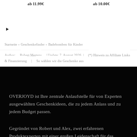
11.99
€
10.00
€
Startseite
»
Geschenkefinder
»
Badebomben für Kinder
Author:
Robert Mertens
| Update:
7. August 2026
|
(*) Hinweis zu Affiliate Links
& Finanzierung
|
So wählen wir die Geschenke aus
OVERJOYD ist Ihre zentrale Anlaufstelle für von Experten
ausgewählten Geschenkideen, die zu jedem Anlass und zu
jedem Budget passen.
Gegründet von Robert und Alex, zwei erfahrenen
Produktexperten mit einer großen Leidenschaft für das