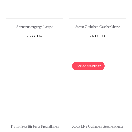
Sonnenuntergangs Lampe
Steam Guthaben Geschenkkarte
Original
Current
22.11
€
10.00
€
price
price
was:
is:
26.88€.
22.11€.
Personalisierbar
T-Shirt Sets für beste Freundinnen
Xbox Live Guthaben Geschenkkarte