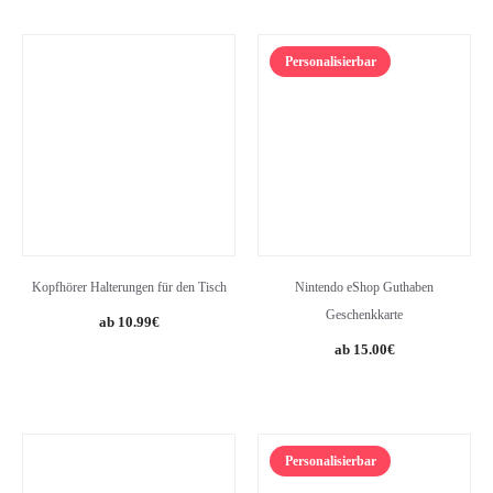
27.99€.
24.35€.
Personalisierbar
Kopfhörer Halterungen für den Tisch
Nintendo eShop Guthaben
Geschenkkarte
10.99
€
15.00
€
Personalisierbar