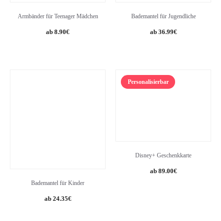
Armbänder für Teenager Mädchen
Bademantel für Jugendliche
8.90
€
36.99
€
Personalisierbar
Disney+ Geschenkkarte
89.00
€
Bademantel für Kinder
Original
Current
24.35
€
price
price
was:
is: