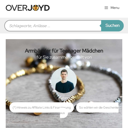
Zum
Menu
Inhalt
springen
Products
Suchen
search
Armbänder für Teenager Mädchen
für Sie zusammengestellt von
Robert
(*) Hinweis zu Affiliate Links & Finanzierung
|
So wählen wir die Geschenke
aus