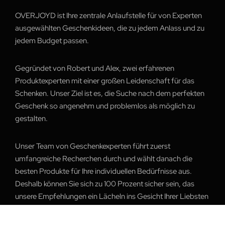
OVERJOYD ist Ihre zentrale Anlaufstelle für von Experten
ausgewählten Geschenkideen, die zu jedem Anlass und zu
jedem Budget passen.
Gegründet von Robert und Alex, zwei erfahrenen
Produktexperten mit einer großen Leidenschaft für das
Schenken. Unser Ziel ist es, die Suche nach dem perfekten
Geschenk so angenehm und problemlos als möglich zu
gestalten.
Unser Team von Geschenkexperten führt zuerst
umfangreiche Recherchen durch und wählt danach die
besten Produkte für Ihre individuellen Bedürfnisse aus.
Deshalb können Sie sich zu 100 Prozent sicher sein, das
unsere Empfehlungen ein Lächeln ins Gesicht Ihrer Liebsten
zaubern wird.