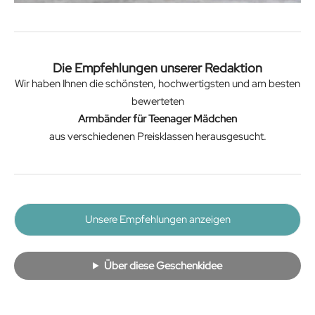
Die Empfehlungen unserer Redaktion
Wir haben Ihnen die schönsten, hochwertigsten und am besten
bewerteten
Armbänder für Teenager Mädchen
aus verschiedenen Preisklassen herausgesucht.
Unsere Empfehlungen anzeigen
Über diese Geschenkidee