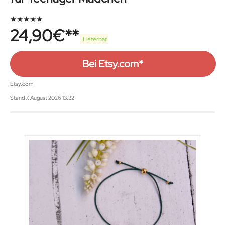
★★★★★
24,90
€
Lieferbar
Bei Etsy.com*
Etsy.com
Stand 7. August 2026 13:32