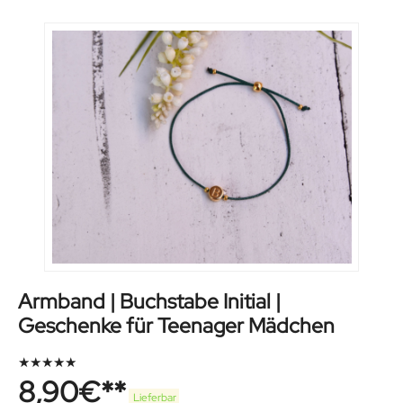
Armband | Buchstabe Initial |
Geschenke für Teenager Mädchen
★★★★★
8,90
€
Lieferbar