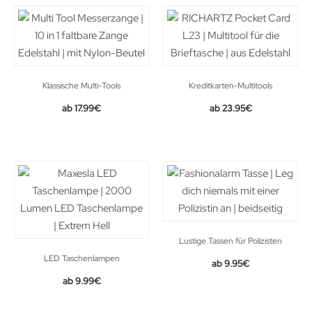
Klassische Multi-Tools
Kreditkarten-Multitools
Original
Current
17.99
€
23.95
€
price
price
was:
is:
38.66€.
23.95€.
Lustige Tassen für Polizisten
LED Taschenlampen
9.95
€
9.99
€