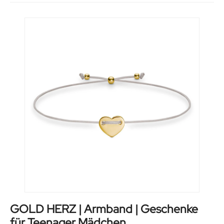
GOLD HERZ | Armband | Geschenke
für Teenager Mädchen