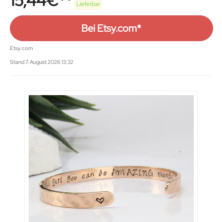
15,44
€
Lieferbar
Bei Etsy.com*
Etsy.com
Stand 7. August 2026 13:32