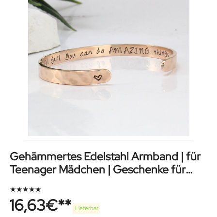
Gehämmertes Edelstahl Armband | für
Teenager Mädchen | Geschenke für
Teenager
★★★★★
16,63
€
Lieferbar