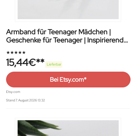
Armband für Teenager Mädchen |
Geschenke für Teenager | Inspirierende
Armbänder
★★★★★
15,44
€
Lieferbar
Bei Etsy.com*
Etsy.com
Stand 7. August 2026 13:32