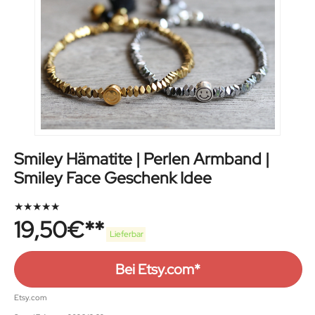
Smiley Hämatite | Perlen Armband |
Smiley Face Geschenk Idee
★★★★★
19,50
€
Lieferbar
Bei Etsy.com*
Etsy.com