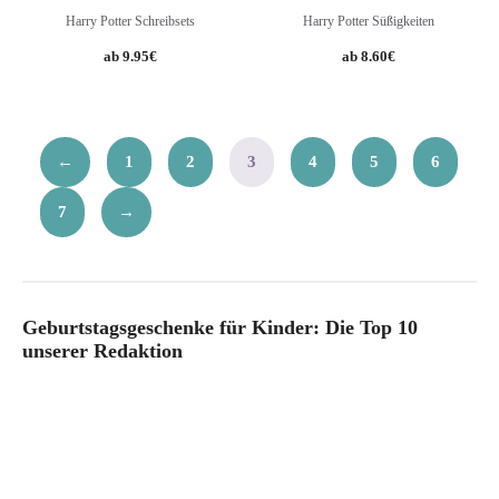
Harry Potter Schreibsets
Harry Potter Süßigkeiten
Original
Current
9.95
€
8.60
€
price
price
was:
is:
8.99€.
8.60€.
←
1
2
3
4
5
6
7
→
Geburtstagsgeschenke für Kinder: Die Top 10
unserer Redaktion