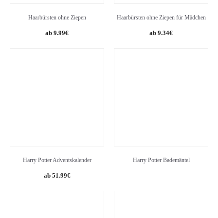
Haarbürsten ohne Ziepen
Haarbürsten ohne Ziepen für Mädchen
Original
Current
Original
Current
9.99
€
9.34
€
price
price
price
price
was:
is:
was:
is:
14.99€.
9.99€.
11.95€.
9.34€.
Harry Potter Adventskalender
Harry Potter Bademäntel
51.99
€