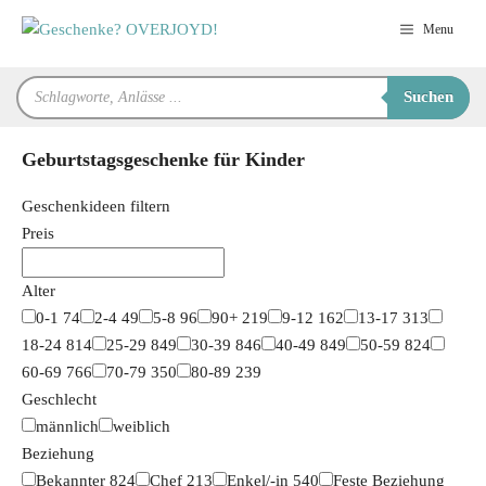
Zum
Menu
Inhalt
springen
Products
Suchen
search
Geburtstagsgeschenke für Kinder
Geschenkideen filtern
Preis
Alter
0-1
74
2-4
49
5-8
96
90+
219
9-12
162
13-17
313
18-24
814
25-29
849
30-39
846
40-49
849
50-59
824
60-69
766
70-79
350
80-89
239
Geschlecht
männlich
weiblich
Beziehung
Bekannter
824
Chef
213
Enkel/-in
540
Feste Beziehung