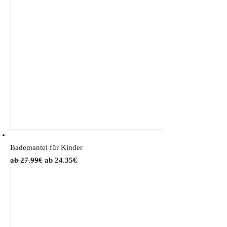
Bademantel für Kinder
O
C
27.99
€
24.35
€
r
u
i
r
g
r
i
e
n
n