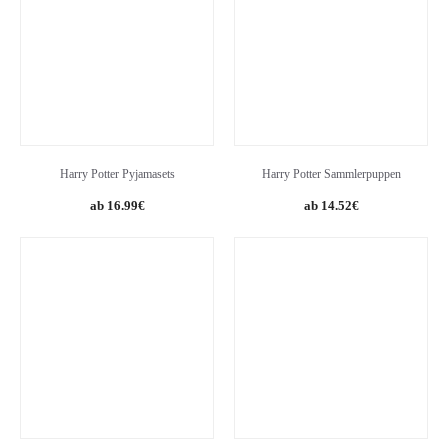
Harry Potter Pyjamasets
Harry Potter Sammlerpuppen
Original
Current
16.99
€
14.52
€
price
price
was:
is:
24.99€.
14.52€.