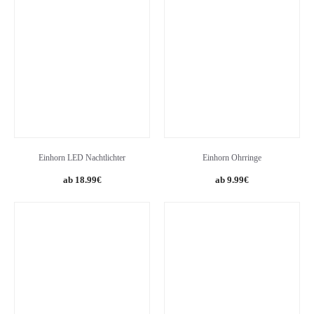
was:
is:
32.99€.
29.99€.
Einhorn LED Nachtlichter
Einhorn Ohrringe
18.99
€
9.99
€