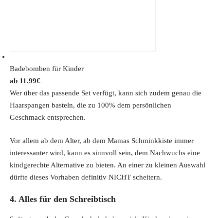
r
i
i
c
c
e
e
i
w
s
Badebomben für Kinder
a
:
11.99
€
s
1
Wer über das passende Set verfügt, kann sich zudem genau die
:
8
Haarspangen basteln, die zu 100% dem persönlichen
2
.
Geschmack entsprechen.
4
8
.
9
Vor allem ab dem Alter, ab dem Mamas Schminkkiste immer
9
€
interessanter wird, kann es sinnvoll sein, dem Nachwuchs eine
9
.
kindgerechte Alternative zu bieten. An einer zu kleinen Auswahl
€
dürfte dieses Vorhaben definitiv NICHT scheitern.
.
4. Alles für den Schreibtisch