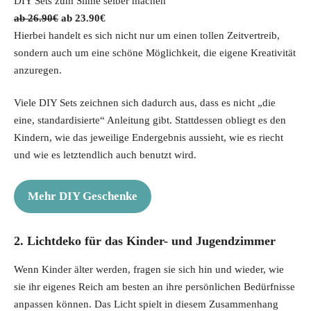
DIY Sets zum Slime selber machen
a
:
O
C
26.90
€
23.90
€
s
1
r
u
Hierbei handelt es sich nicht nur um einen tollen Zeitvertreib,
:
0
i
r
sondern auch um eine schöne Möglichkeit, die eigene Kreativität
1
.
g
r
anzuregen.
9
9
i
e
.
9
Viele DIY Sets zeichnen sich dadurch aus, dass es nicht „die
n
n
9
€
eine, standardisierte“ Anleitung gibt. Stattdessen obliegt es den
a
t
9
.
Kindern, wie das jeweilige Endergebnis aussieht, wie es riecht
l
p
€
und wie es letztendlich auch benutzt wird.
p
r
.
r
i
i
c
Mehr DIY Geschenke
c
e
e
i
2. Lichtdeko für das Kinder- und Jugendzimmer
w
s
a
:
Wenn Kinder älter werden, fragen sie sich hin und wieder, wie
s
2
sie ihr eigenes Reich am besten an ihre persönlichen Bedürfnisse
:
3
anpassen können. Das Licht spielt in diesem Zusammenhang