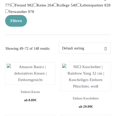
775
Freund
982
Keine
264
Kollege
540
Lebenspartner
828
Verwandter
978
Filtern
Showing 49–72 of 148 results
Einhorn Kissen
Einhorn Kuscheltiere
8.89
€
Original
Current
29.99
€
price
price