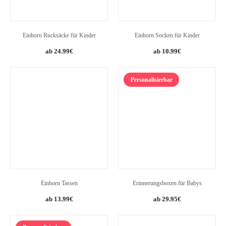
Einhorn Rucksäcke für Kinder
Einhorn Socken für Kinder
Original
Current
24.99
€
10.99
€
price
price
was:
is:
Personalisierbar
39.99€.
24.99€.
Einhorn Tassen
Erinnerungsboxen für Babys
13.99
€
29.95
€