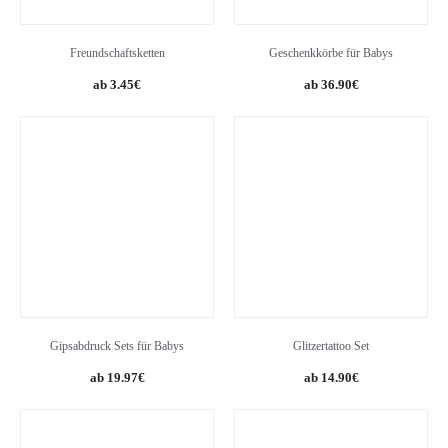
Freundschaftsketten
Geschenkkörbe für Babys
3.45
€
36.90
€
Gipsabdruck Sets für Babys
Glitzertattoo Set
Original
Current
19.97
€
14.90
€
price
price
was:
is:
24.97€.
19.97€.