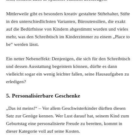
g
r
1
9
Mittlerweile gibt es besonders kreativ gestaltete Stiftehalter, Stifte
i
e
.
9
in den unterschiedlichsten Varianten, Büroutensilien, die exakt
n
n
9
€
auf die Bedürfnisse von Kindern abgestimmt wurden und vieles
a
t
9
.
mehr, was den Schreibtisch im Kinderzimmer zu einem „Place to
l
p
€
be“ werden lässt.
p
r
.
r
i
Ein netter Nebeneffekt: Denjenigen, die sich für den Schreibtisch
i
c
und dessen Ausstattung begeistern können, dürfte es dann
c
e
vielleicht sogar ein wenig leichter fallen, seine Hausaufgaben zu
e
i
erledigen?
w
s
a
:
5. Personalisierbare Geschenke
s
8
:
.
„Das ist meins!“ – Vor allem Geschwisterkinder dürften diesen
9
4
Satz zur Genüge kennen. Wer Lust darauf hat, seinem Kind zum
.
9
Geburtstag eine personalisierte Freude zu bereiten, kommt in
9
€
dieser Kategorie voll auf seine Kosten.
9
.