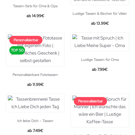
Tassen-Sets für Oma & Opa
Lustige Tassen & Becher für Väter
14.99
€
13.99
€
Personalisierbar
TOP 50
Lustige Tassen für Oma
Original
Current
7.99
€
Personalisierbare Fototassen
price
price
was:
is:
11.99
€
8.95€.
7.99€.
Personalisierbar
Ich liebe Dich – Tassen
7.49
€