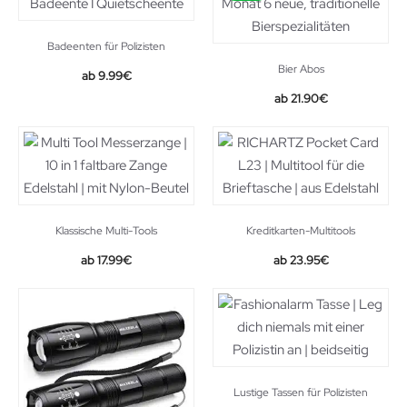
Badeenten für Polizisten
Bier Abos
9.99
€
21.90
€
Klassische Multi-Tools
Kreditkarten-Multitools
Original
Current
17.99
€
23.95
€
price
price
was:
is:
38.66€.
23.95€.
Lustige Tassen für Polizisten