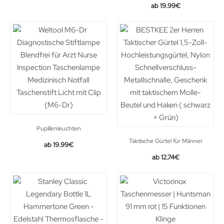
19.99
€
Pupillenleuchten
Taktische Gürtel für Männer
19.99
€
Original
Current
12.74
€
price
price
was:
is:
20.98€.
12.74€.