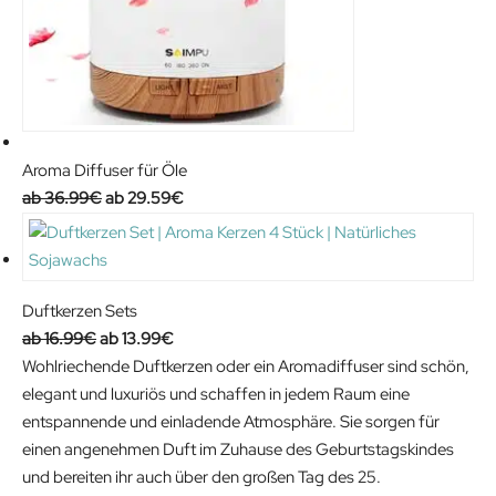
Aroma Diffuser für Öle
O
C
36.99
€
29.59
€
r
u
i
r
g
r
i
e
Duftkerzen Sets
n
n
O
C
16.99
€
13.99
€
a
t
r
u
Wohlriechende Duftkerzen oder ein Aromadiffuser sind schön,
l
p
i
r
elegant und luxuriös und schaffen in jedem Raum eine
p
r
g
r
entspannende und einladende Atmosphäre. Sie sorgen für
r
i
i
e
einen angenehmen Duft im Zuhause des Geburtstagskindes
i
c
n
n
und bereiten ihr auch über den großen Tag des 25.