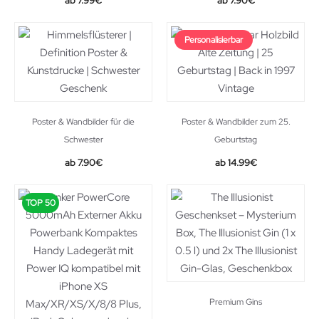
7.99
€
7.90
€
Personalisierbar
Poster & Wandbilder für die
Poster & Wandbilder zum 25.
Schwester
Geburtstag
7.90
€
14.99
€
TOP 50
Premium Gins