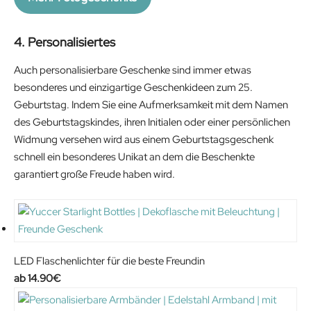
a
t
l
p
4. Personalisiertes
p
r
r
i
Auch personalisierbare Geschenke sind immer etwas
i
c
besonderes und einzigartige Geschenkideen zum 25.
c
e
Geburtstag. Indem Sie eine Aufmerksamkeit mit dem Namen
e
i
des Geburtstagskindes, ihren Initialen oder einer persönlichen
w
s
Widmung versehen wird aus einem Geburtstagsgeschenk
a
:
schnell ein besonderes Unikat an dem die Beschenkte
s
1
garantiert große Freude haben wird.
:
2
1
.
9
7
.
4
9
€
LED Flaschenlichter für die beste Freundin
9
.
14.90
€
€
.