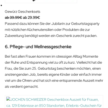
4
.
9
9
Gewürz Geschenksets
O
.
C
2
39.99
€
29.99
€
r
9
u
€
Passend dazu können Sie der Jubilarin zur Geburtstagsparty
i
0
r
.
mit nützlichen Küchenutensilien oder Produkten die zur
g
€
r
Zubereitung benötigt werden ein Geschenk zurecht packen.
i
.
e
6. Pflege- und Wellnessgeschenke
n
n
a
t
Bei fast allen Frauen kommen im stressigen Alltag Momente
l
p
der Ruhe und Entspannung viel zu oft zu kurz. Vielleicht hat die
p
r
Frau, die Sie zum 25. Geburtstag beschenken möchten, einen
r
i
anstrengenden Job, bereits eigene Kinder oder einfach immer
i
c
viel um die Ohren und hat sich eine entspannende Auszeit mehr
c
e
als verdient gemacht.
e
i
w
s
a
:
s
2