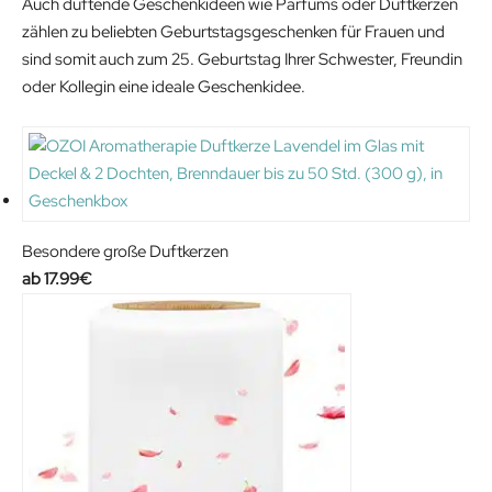
Auch duftende Geschenkideen wie Parfums oder Duftkerzen
c
e
zählen zu beliebten Geburtstagsgeschenken für Frauen und
e
i
sind somit auch zum 25. Geburtstag Ihrer Schwester, Freundin
w
s
oder Kollegin eine ideale Geschenkidee.
a
:
s
2
:
9
3
.
6
5
.
9
Besondere große Duftkerzen
9
€
17.99
€
9
.
€
.