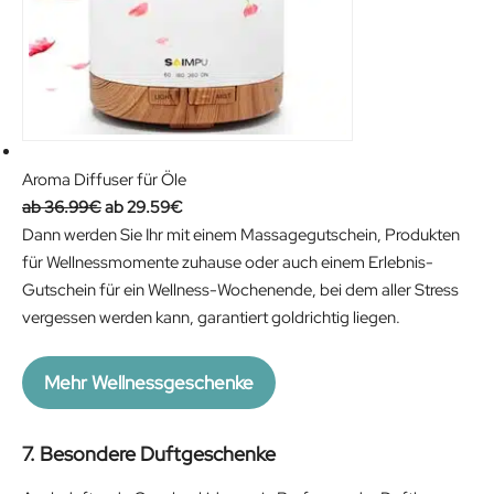
Aroma Diffuser für Öle
O
C
36.99
€
29.59
€
r
u
Dann werden Sie Ihr mit einem Massagegutschein, Produkten
i
r
für Wellnessmomente zuhause oder auch einem Erlebnis-
g
r
Gutschein für ein Wellness-Wochenende, bei dem aller Stress
i
e
vergessen werden kann, garantiert goldrichtig liegen.
n
n
a
t
Mehr Wellnessgeschenke
l
p
p
r
7. Besondere Duftgeschenke
r
i
i
c