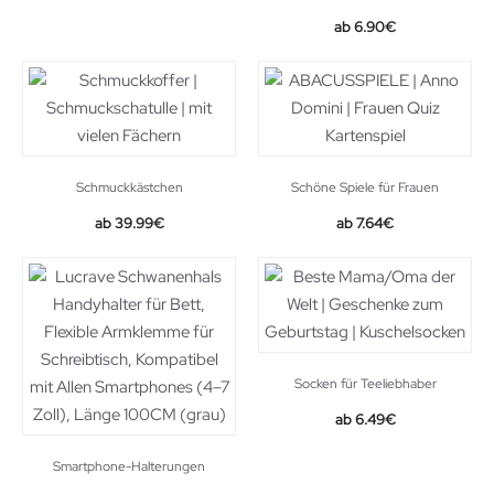
6.90
€
Schmuckkästchen
Schöne Spiele für Frauen
Original
Current
39.99
€
7.64
€
price
price
was:
is:
13.49€.
7.64€.
Socken für Teeliebhaber
6.49
€
Smartphone-Halterungen