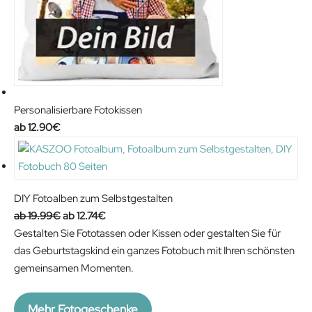
Personalisierbare Fotokissen
12.90
€
DIY Fotoalben zum Selbstgestalten
O
C
19.99
€
12.74
€
r
u
Gestalten Sie Fototassen oder Kissen oder gestalten Sie für
i
r
das Geburtstagskind ein ganzes Fotobuch mit Ihren schönsten
g
r
gemeinsamen Momenten.
i
e
n
n
Mehr Fotogeschenke