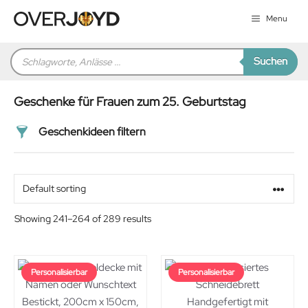
Zum
Menu
Inhalt
springen
Products
Suchen
search
Geschenke für Frauen zum 25. Geburtstag
Geschenkideen filtern
Preis
Alter
Showing 241–264 of 289 results
Geschlecht
Personalisierbar
Personalisierbar
Beziehung