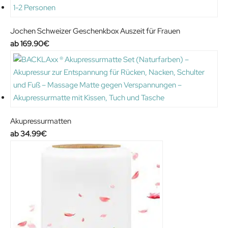
:
9
3
.
Jochen Schweizer Geschenkbox Auszeit für Frauen
9
9
169.90
€
.
9
9
€
9
.
€
.
Akupressurmatten
34.99
€