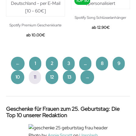
TOP 50
Spotify Song Schlüsselanhänger
Spotify Premium Geschenkkarte
12.90
€
10.00
€
←
1
2
3
…
8
9
10
11
12
13
→
Geschenke für Frauen zum 25. Geburtstag: Die
Top 10 unserer Redaktion
Photo by
Annie Spratt
on
Unsplash