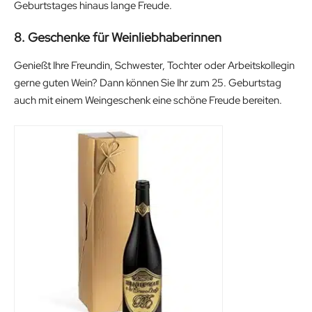
c
e
a
t
Geburtstages hinaus lange Freude.
e
i
l
p
8. Geschenke für Weinliebhaberinnen
w
s
p
r
a
:
r
i
Genießt Ihre Freundin, Schwester, Tochter oder Arbeitskollegin
s
2
i
c
gerne guten Wein? Dann können Sie Ihr zum 25. Geburtstag
:
9
c
e
auch mit einem Weingeschenk eine schöne Freude bereiten.
3
.
e
i
6
5
w
s
.
9
a
:
9
€
s
1
9
.
:
3
€
1
.
.
6
9
.
9
9
€
9
.
€
.