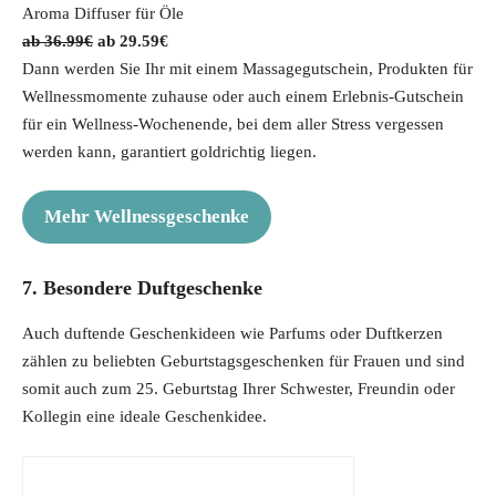
Aroma Diffuser für Öle
O
C
36.99
€
29.59
€
r
u
Dann werden Sie Ihr mit einem Massagegutschein, Produkten für
i
r
Wellnessmomente zuhause oder auch einem Erlebnis-Gutschein
g
r
für ein Wellness-Wochenende, bei dem aller Stress vergessen
i
e
werden kann, garantiert goldrichtig liegen.
n
n
a
t
Mehr Wellnessgeschenke
l
p
p
r
7. Besondere Duftgeschenke
r
i
i
c
Auch duftende Geschenkideen wie Parfums oder Duftkerzen
c
e
zählen zu beliebten Geburtstagsgeschenken für Frauen und sind
e
i
somit auch zum 25. Geburtstag Ihrer Schwester, Freundin oder
w
s
Kollegin eine ideale Geschenkidee.
a
:
s
2
:
9