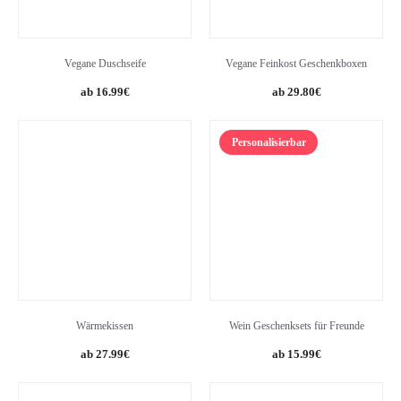
Vegane Duschseife
Vegane Feinkost Geschenkboxen
Original
Current
16.99
€
29.80
€
price
price
was:
is:
Personalisierbar
24.99€.
16.99€.
Wärmekissen
Wein Geschenksets für Freunde
Original
Current
Original
Current
27.99
€
15.99
€
price
price
price
price
was:
is:
was:
is: