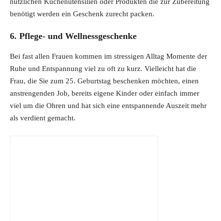
i
r
nützlichen Küchenutensilien oder Produkten die zur Zubereitung
g
r
benötigt werden ein Geschenk zurecht packen.
i
e
6. Pflege- und Wellnessgeschenke
n
n
a
t
Bei fast allen Frauen kommen im stressigen Alltag Momente der
l
p
Ruhe und Entspannung viel zu oft zu kurz. Vielleicht hat die
p
r
Frau, die Sie zum 25. Geburtstag beschenken möchten, einen
r
i
anstrengenden Job, bereits eigene Kinder oder einfach immer
i
c
viel um die Ohren und hat sich eine entspannende Auszeit mehr
c
e
als verdient gemacht.
e
i
w
s
a
:
s
2
:
9
3
.
9
9
.
9