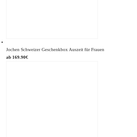
9
€
9
.
€
.
Jochen Schweizer Geschenkbox Auszeit für Frauen
169.90
€