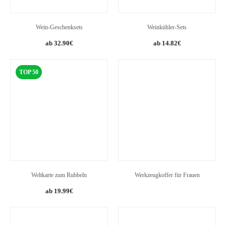
Wein-Geschenksets
Weinkühler-Sets
Original
Current
32.90
€
14.82
€
price
price
was:
is:
TOP 50
16.25€.
14.82€.
Weltkarte zum Rubbeln
Werkzeugkoffer für Frauen
19.99
€