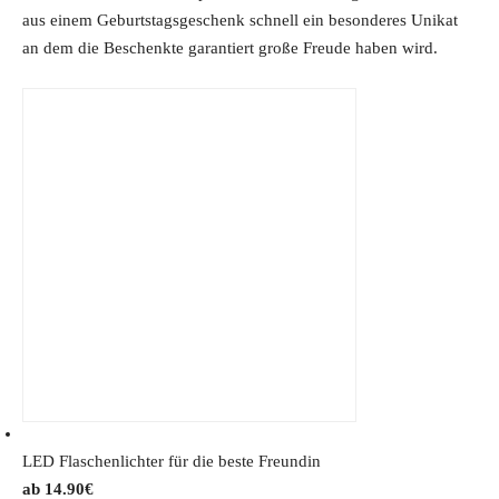
w
s
aus einem Geburtstagsgeschenk schnell ein besonderes Unikat
a
:
an dem die Beschenkte garantiert große Freude haben wird.
s
1
:
2
1
.
9
7
.
4
9
€
9
.
€
.
LED Flaschenlichter für die beste Freundin
14.90
€