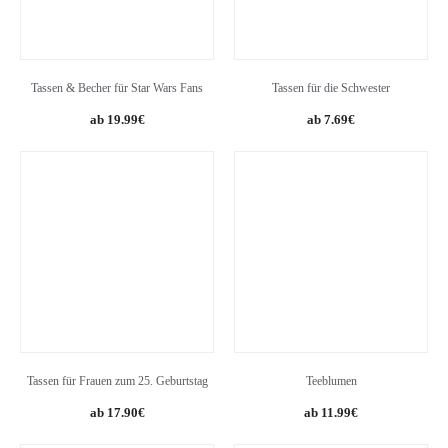
Tassen & Becher für Star Wars Fans
Tassen für die Schwester
Original
Current
19.99
€
7.69
€
price
price
was:
is:
8.95€.
7.69€.
Tassen für Frauen zum 25. Geburtstag
Teeblumen
17.90
€
11.99
€