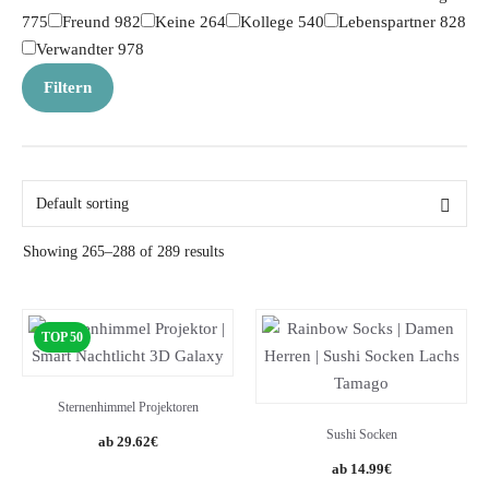
775
Freund
982
Keine
264
Kollege
540
Lebenspartner
828
Verwandter
978
Filtern
Showing 265–288 of 289 results
TOP 50
Sternenhimmel Projektoren
Sushi Socken
29.62
€
14.99
€