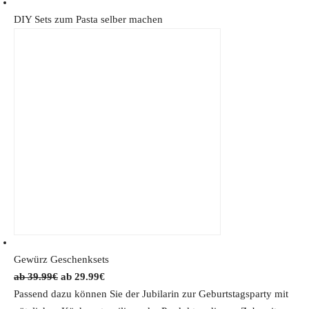
w
s
DIY Sets zum Pasta selber machen
a
:
s
3
:
3
4
.
9
9
.
2
9
€
0
.
€
.
Gewürz Geschenksets
O
C
39.99
€
29.99
€
r
u
Passend dazu können Sie der Jubilarin zur Geburtstagsparty mit