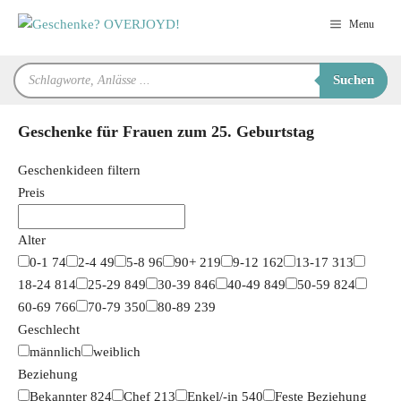
Zum
Menu
Inhalt
springen
Products
Suchen
search
Geschenke für Frauen zum 25. Geburtstag
Geschenkideen filtern
Preis
Alter
0-1
74
2-4
49
5-8
96
90+
219
9-12
162
13-17
313
18-24
814
25-29
849
30-39
846
40-49
849
50-59
824
60-69
766
70-79
350
80-89
239
Geschlecht
männlich
weiblich
Beziehung
Bekannter
824
Chef
213
Enkel/-in
540
Feste Beziehung