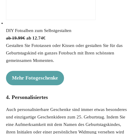
DIY Fotoalben zum Selbstgestalten
O
C
19.99
€
12.74
€
r
u
Gestalten Sie Fototassen oder Kissen oder gestalten Sie für das
i
r
Geburtstagskind ein ganzes Fotobuch mit Ihren schönsten
g
r
gemeinsamen Momenten.
i
e
n
n
Mehr Fotogeschenke
a
t
l
p
4. Personalisiertes
p
r
r
i
Auch personalisierbare Geschenke sind immer etwas besonderes
i
c
und einzigartige Geschenkideen zum 25. Geburtstag. Indem Sie
c
e
eine Aufmerksamkeit mit dem Namen des Geburtstagskindes,
e
i
ihren Initialen oder einer persönlichen Widmung versehen wird