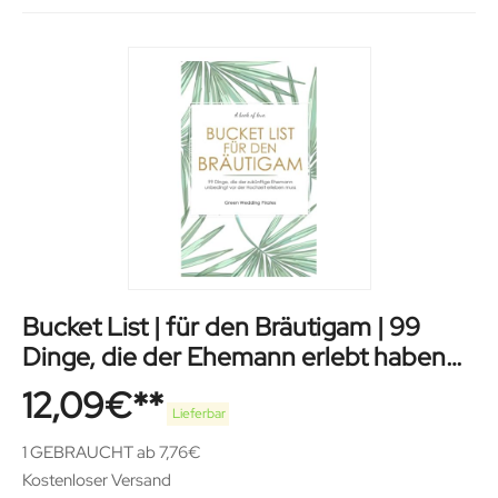
Bucket List | für den Bräutigam | 99
Dinge, die der Ehemann erlebt haben
muss
12,09
€
Lieferbar
1 GEBRAUCHT ab 7,76€
Kostenloser Versand