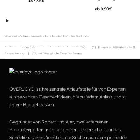
5.95
€
9.99
€
Startseite
»
Geschenkefinder
»
Bucket Lists für Verlobte
Author:
Robert Mertens
| Update:
5. August 2026
|
(*) Hinweis zu Affiliate Links &
Finanzierung
|
So wählen wir die Geschenke aus
OVERJOYD ist Ihre zentrale Anlaufstelle für von Experten
ausgewählten Geschenkideen, die zu jedem Anlass und zu
jedem Budget passen.
Gegründet von Robert und Alex, zwei erfahrenen
Produktexperten mit einer großen Leidenschaft für das
Schenken. Unser Ziel ist es, die Suche nach dem perfekten