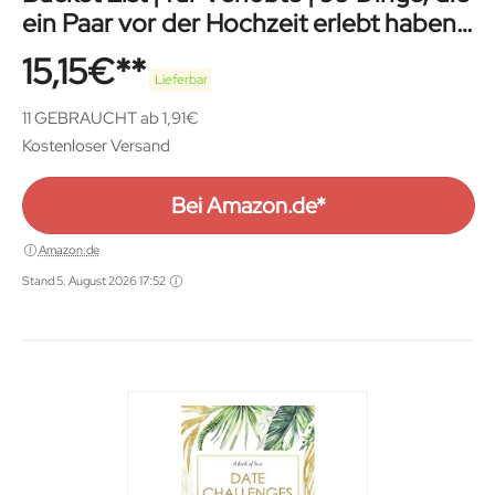
ein Paar vor der Hochzeit erlebt haben
muss
15,15
€
Lieferbar
11 GEBRAUCHT ab 1,91€
Kostenloser Versand
Bei Amazon.de*
Amazon.de
Stand 5. August 2026 17:52