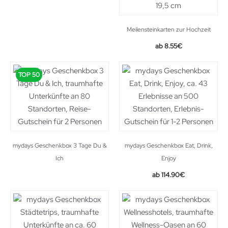
Meilensteinkarten zur Hochzeit
Original
Current
8.55
€
price
price
was:
is:
TOP 50
15.99€.
8.55€.
mydays Geschenkbox 3 Tage Du &
mydays Geschenkbox Eat, Drink,
Ich
Enjoy
114.90
€