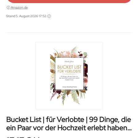
Amazon.de
Stand 5. August 2026 17:52
Bucket List | für Verlobte | 99 Dinge, die
ein Paar vor der Hochzeit erlebt haben
muss