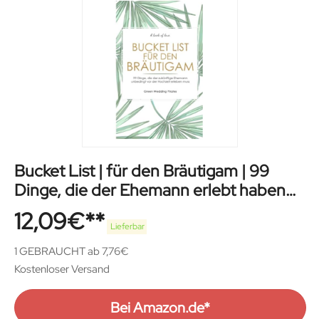
Bucket List | für den Bräutigam | 99
Dinge, die der Ehemann erlebt haben
muss
12,09
€
Lieferbar
1 GEBRAUCHT ab 7,76€
Kostenloser Versand
Bei Amazon.de*