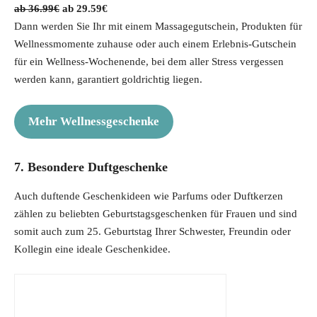
O
C
36.99
€
29.59
€
r
u
Dann werden Sie Ihr mit einem Massagegutschein, Produkten für
i
r
Wellnessmomente zuhause oder auch einem Erlebnis-Gutschein
g
r
für ein Wellness-Wochenende, bei dem aller Stress vergessen
i
e
werden kann, garantiert goldrichtig liegen.
n
n
a
t
Mehr Wellnessgeschenke
l
p
p
r
7. Besondere Duftgeschenke
r
i
i
c
Auch duftende Geschenkideen wie Parfums oder Duftkerzen
c
e
zählen zu beliebten Geburtstagsgeschenken für Frauen und sind
e
i
somit auch zum 25. Geburtstag Ihrer Schwester, Freundin oder
w
s
Kollegin eine ideale Geschenkidee.
a
:
s
2
:
9
3
.