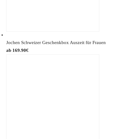
9
.
€
.
Jochen Schweizer Geschenkbox Auszeit für Frauen
169.90
€