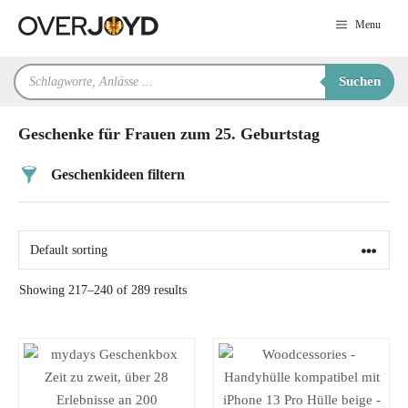
Zum
Menu
Inhalt
springen
Products
Suchen
search
Geschenke für Frauen zum 25. Geburtstag
Geschenkideen filtern
Preis
Alter
Showing 217–240 of 289 results
Geschlecht
Beziehung