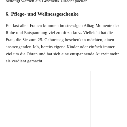
g
r
benötigt werden ein Geschenk zurecht packen.
i
e
6. Pflege- und Wellnessgeschenke
n
n
a
t
Bei fast allen Frauen kommen im stressigen Alltag Momente der
l
p
Ruhe und Entspannung viel zu oft zu kurz. Vielleicht hat die
p
r
Frau, die Sie zum 25. Geburtstag beschenken möchten, einen
r
i
anstrengenden Job, bereits eigene Kinder oder einfach immer
i
c
viel um die Ohren und hat sich eine entspannende Auszeit mehr
c
e
als verdient gemacht.
e
i
w
s
a
:
s
2
:
9
3
.
9
9
.
9
9
€