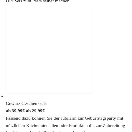
DIY Sets zum Pasta selber machen
a
:
s
3
:
3
4
.
9
9
.
2
9
€
0
.
€
.
Gewürz Geschenksets
O
C
39.99
€
29.99
€
r
u
Passend dazu können Sie der Jubilarin zur Geburtstagsparty mit
i
r
nützlichen Küchenutensilien oder Produkten die zur Zubereitung