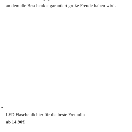
a
:
an dem die Beschenkte garantiert große Freude haben wird.
s
1
:
2
1
.
9
7
.
4
9
€
9
.
€
.
LED Flaschenlichter für die beste Freundin
14.90
€