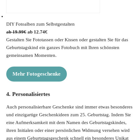
DIY Fotoalben zum Selbstgestalten
O
C
19.99
€
12.74
€
r
u
Gestalten Sie Fototassen oder Kissen oder gestalten Sie für das
i
r
Geburtstagskind ein ganzes Fotobuch mit Ihren schönsten
g
r
gemeinsamen Momenten.
i
e
n
n
Mehr Fotogeschenke
a
t
l
p
4. Personalisiertes
p
r
r
i
Auch personalisierbare Geschenke sind immer etwas besonderes
i
c
und einzigartige Geschenkideen zum 25. Geburtstag. Indem Sie
c
e
eine Aufmerksamkeit mit dem Namen des Geburtstagskindes,
e
i
ihren Initialen oder einer persönlichen Widmung versehen wird
w
s
aus einem Geburtstagsgeschenk schnell ein besonderes Unikat