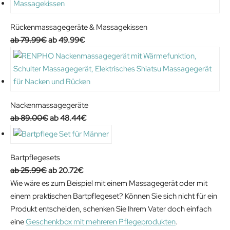
Rückenmassagegeräte & Massagekissen
O
C
79.99
€
49.99
€
r
u
i
r
g
r
i
e
n
n
Nackenmassagegeräte
a
t
O
C
89.00
€
48.44
€
l
p
r
u
p
r
i
r
r
i
g
r
Bartpflegesets
i
c
i
e
O
C
25.99
€
20.72
€
c
e
n
n
r
u
Wie wäre es zum Beispiel mit einem Massagegerät oder mit
e
i
a
t
i
r
einem praktischen Bartpflegeset? Können Sie sich nicht für ein
w
s
l
p
g
r
Produkt entscheiden, schenken Sie Ihrem Vater doch einfach
a
:
p
r
i
e
eine
Geschenkbox mit mehreren Pflegeprodukten
.