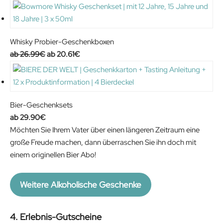
Whisky Probier-Geschenkboxen
O
C
26.99
€
20.61
€
r
u
i
r
g
r
i
e
Bier-Geschenksets
n
n
29.90
€
a
t
Möchten Sie Ihrem Vater über einen längeren Zeitraum eine
l
p
große Freude machen, dann überraschen Sie ihn doch mit
p
r
einem originellen Bier Abo!
r
i
i
c
Weitere Alkoholische Geschenke
c
e
e
i
w
s
4. Erlebnis-Gutscheine