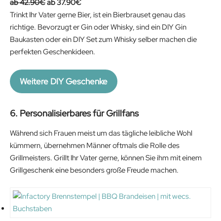
i
e
O
C
42.90
€
37.90
€
n
n
r
u
Trinkt Ihr Vater gerne Bier, ist ein Bierbrauset genau das
a
t
i
r
richtige. Bevorzugt er Gin oder Whisky, sind ein DIY Gin
l
p
g
r
Baukasten oder ein DIY Set zum Whisky selber machen die
p
r
i
e
perfekten Geschenkideen.
r
i
n
n
i
c
a
t
Weitere DIY Geschenke
c
e
l
p
e
i
p
r
w
s
6
. Personalisierbares für Grillfans
r
i
a
:
i
c
Während sich Frauen meist um das tägliche leibliche Wohl
s
4
c
e
kümmern, übernehmen Männer oftmals die Rolle des
:
2
e
i
Grillmeisters. Grillt Ihr Vater gerne, können Sie ihm mit einem
4
.
w
s
Grillgeschenk eine besonders große Freude machen.
9
5
a
:
.
1
s
3
9
€
:
7
0
.
4
.