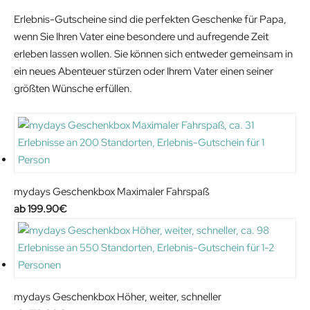
a
:
Erlebnis-Gutscheine sind die perfekten Geschenke für Papa,
s
2
wenn Sie Ihren Vater eine besondere und aufregende Zeit
:
0
erleben lassen wollen. Sie können sich entweder gemeinsam in
2
.
ein neues Abenteuer stürzen oder Ihrem Vater einen seiner
6
6
größten Wünsche erfüllen.
.
1
9
€
9
.
€
.
mydays Geschenkbox Maximaler Fahrspaß
199.90
€
mydays Geschenkbox Höher, weiter, schneller