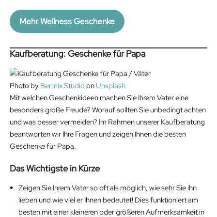
s
4
r
i
n
n
:
9
i
c
a
t
Mehr Wellness Geschenke
7
.
c
e
l
p
9
9
e
i
p
r
.
9
w
s
r
i
Kaufberatung: Geschenke für Papa
9
€
a
:
i
c
9
.
s
4
c
e
Photo by
Bermix Studio
on
Unsplash
€
:
8
e
i
Mit welchen Geschenkideen machen Sie Ihrem Vater eine
.
8
.
w
s
besonders große Freude? Worauf sollten Sie unbedingt achten
9
4
a
:
und was besser vermeiden? Im Rahmen unserer Kaufberatung
.
4
s
2
beantworten wir Ihre Fragen und zeigen Ihnen die besten
0
€
:
0
Geschenke für Papa.
0
.
2
.
€
5
7
Das Wichtigste in Kürze
.
.
2
9
€
Zeigen Sie Ihrem Vater so oft als möglich, wie sehr Sie ihn
9
.
lieben und wie viel er Ihnen bedeutet! Dies funktioniert am
€
besten mit einer kleineren oder größeren Aufmerksamkeit in