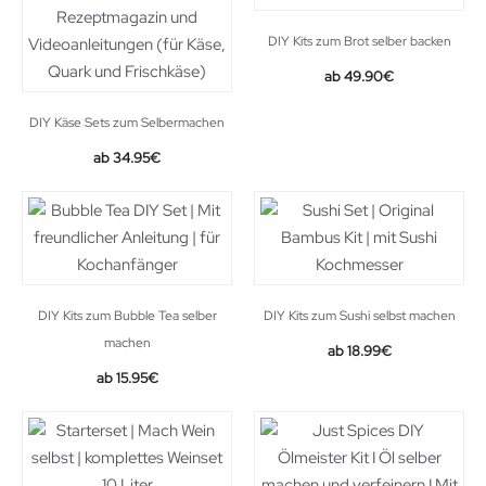
DIY Kits zum Brot selber backen
49.90
€
DIY Käse Sets zum Selbermachen
34.95
€
DIY Kits zum Bubble Tea selber
DIY Kits zum Sushi selbst machen
machen
18.99
€
15.95
€