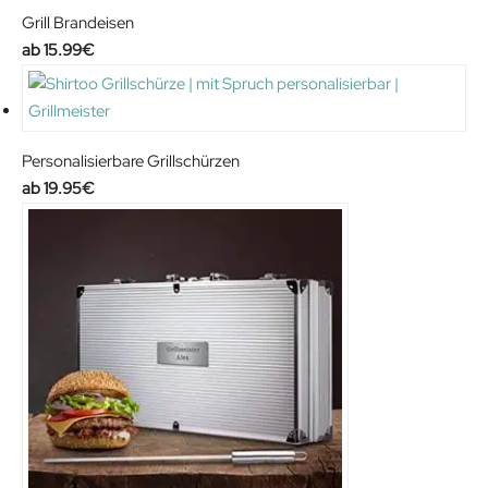
€
2
9
Grill Brandeisen
.
.
0
15.99
€
9
€
0
.
€
.
Personalisierbare Grillschürzen
19.95
€