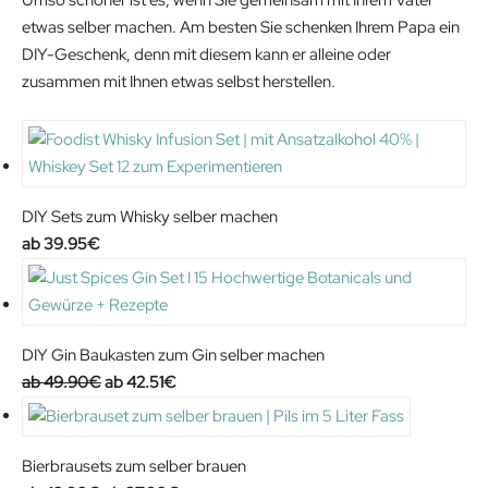
etwas selber machen. Am besten Sie schenken Ihrem Papa ein
DIY-Geschenk, denn mit diesem kann er alleine oder
zusammen mit Ihnen etwas selbst herstellen.
DIY Sets zum Whisky selber machen
39.95
€
DIY Gin Baukasten zum Gin selber machen
O
C
49.90
€
42.51
€
r
u
i
r
g
r
Bierbrausets zum selber brauen