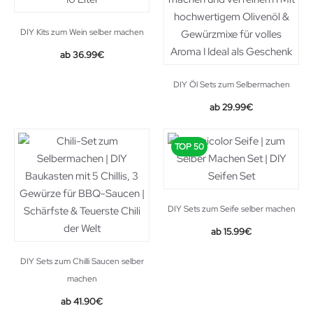
DIY Kits zum Wein selber machen
36.99
€
DIY Öl Sets zum Selbermachen
Original
Current
29.99
€
price
price
was:
is:
TOP 50
39.99€.
29.99€.
DIY Sets zum Seife selber machen
15.99
€
DIY Sets zum Chilli Saucen selber
machen
41.90
€