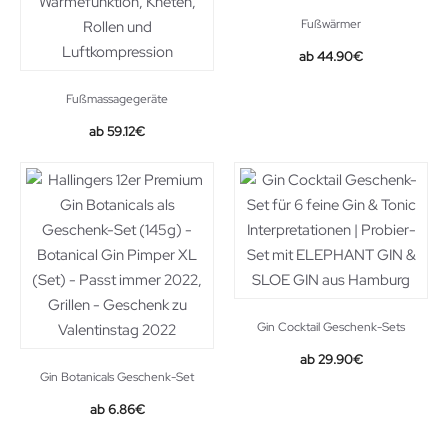
Fußwärmer
Original
Current
44.90
€
price
price
was:
is:
Fußmassagegeräte
68.99€.
44.90€.
59.12
€
Gin Cocktail Geschenk-Sets
29.90
€
Gin Botanicals Geschenk-Set
6.86
€