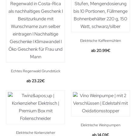
Elektrische Kaffeemühlen
Original
Current
20.99
€
price
price
was:
is:
28.99€.
20.99€.
Echtes Regenwald Grundstück
23.22
€
Elektrische Weinpumpen
Elektrische Korkenzieher
Original
Current
14.01
€