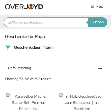
Zum
Menu
Inhalt
springen
Products
Suchen
search
Geschenke für Papa
Geschenkideen filtern
Preis
Alter
Showing 73–96 of 293 results
Geschlecht
Beziehung