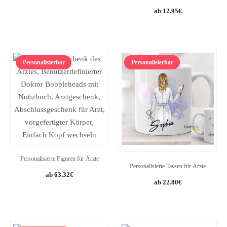
17.38€.
14.60€.
12.95
€
Personalisierbar
Personalisierbar
Personalisierte Figuren für Ärzte
Personalisierte Tassen für Ärzte
63.32
€
22.80
€