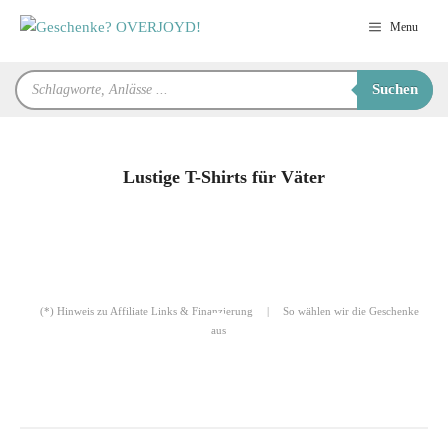
Zum
Menu
Inhalt
springen
Products
Suchen
search
Lustige T-Shirts für Väter
für Sie zusammengestellt von
Robert
(*) Hinweis zu Affiliate Links & Finanzierung
|
So wählen wir die Geschenke
aus