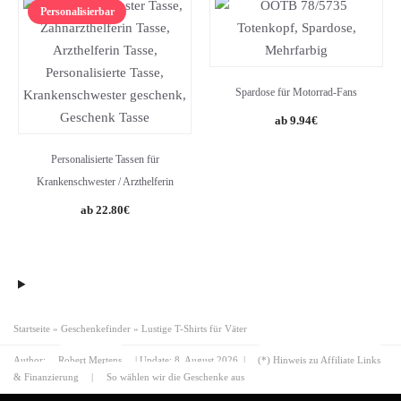
Personalisierbar
Spardose für Motorrad-Fans
9.94
€
Personalisierte Tassen für
Krankenschwester / Arzthelferin
22.80
€
Startseite
»
Geschenkefinder
»
Lustige T-Shirts für Väter
Author:
Robert Mertens
| Update:
8. August 2026
|
(*) Hinweis zu Affiliate Links
& Finanzierung
|
So wählen wir die Geschenke aus