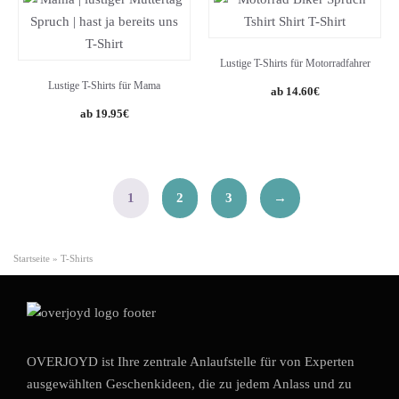
Lustige T-Shirts für Motorradfahrer
Lustige T-Shirts für Mama
Original
Current
14.60
€
price
price
19.95
€
was:
is:
17.38€.
14.60€.
1
2
3
→
Startseite
»
T-Shirts
OVERJOYD ist Ihre zentrale Anlaufstelle für von Experten
ausgewählten Geschenkideen, die zu jedem Anlass und zu