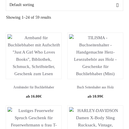
Alter
Showing 1–24 of 59 results
Geschlecht
Beziehung
Armbänder für Buchliebhaber
Buch Seitenhalter aus Holz
Original
Current
16.00
€
10.99
€
price
price
was:
is:
13.99€.
10.99€.