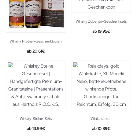
Whisky Zubehör-Geschenksets
19.95
€
Whisky Probier-Geschenkboxen
Original
Current
20.61
€
price
price
was:
is:
26.99€.
20.61€.
Whisky-Steine-Sets
Winkekatzen
Original
Current
13.99
€
10.89
€
price
price