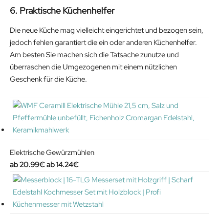
6. Praktische Küchenhelfer
a
:
s
5
Die neue Küche mag vielleicht eingerichtet und bezogen sein,
:
9
jedoch fehlen garantiert die ein oder anderen Küchenhelfer.
8
.
Am besten Sie machen sich die Tatsache zunutze und
9
9
überraschen die Umgezogenen mit einem nützlichen
.
9
Geschenk für die Küche.
0
€
6
.
€
.
Elektrische Gewürzmühlen
O
C
20.99
€
14.24
€
r
u
i
r
g
r
i
e