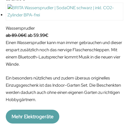
Wassersprudler
O
C
89.06
€
59.99
€
r
u
Einen Wassersprudler kann man immer gebrauchen und dieser
i
r
erspart zusätzlich noch das nervige Flaschenschleppen. Mit
g
r
einem Bluetooth-Lautsprecher kommt Musik in die neuen vier
i
e
Wände.
n
n
Ein besonders nützliches und zudem überaus originelles
a
t
Einzugsgeschenk ist das Indoor-Garten Set. Die Beschenkten
l
p
werden dadurch auch ohne einen eigenen Garten zu richtigen
p
r
Hobbygärtnern.
r
i
i
c
c
e
Mehr Elektrogeräte
e
i
w
s