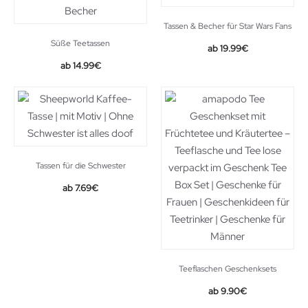
Tassen & Becher für Star Wars Fans
Süße Teetassen
19.99
€
14.99
€
Tassen für die Schwester
Original
Current
7.69
€
price
price
was:
is:
8.95€.
7.69€.
Teeflaschen Geschenksets
9.90
€