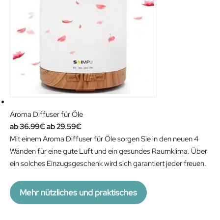
Aroma Diffuser für Öle
O
C
36.99
€
29.59
€
r
u
Mit einem Aroma Diffuser für Öle sorgen Sie in den neuen 4
i
r
Wänden für eine gute Luft und ein gesundes Raumklima. Über
g
r
ein solches Einzugsgeschenk wird sich garantiert jeder freuen.
i
e
n
n
Mehr nützliches und praktisches
a
t
l
p