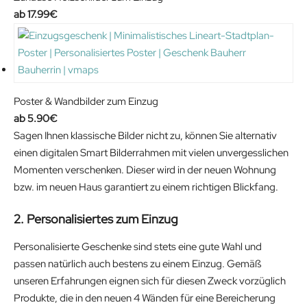
a
t
17.99
€
l
p
p
r
r
i
i
c
c
e
Poster & Wandbilder zum Einzug
e
i
5.90
€
w
s
Sagen Ihnen klassische Bilder nicht zu, können Sie alternativ
a
:
einen digitalen Smart Bilderrahmen mit vielen unvergesslichen
s
7
Momenten verschenken. Dieser wird in der neuen Wohnung
:
9
bzw. im neuen Haus garantiert zu einem richtigen Blickfang.
1
.
2. Personalisiertes zum Einzug
4
9
9
9
Personalisierte Geschenke sind stets eine gute Wahl und
.
€
passen natürlich auch bestens zu einem Einzug. Gemäß
9
.
unseren Erfahrungen eignen sich für diesen Zweck vorzüglich
9
Produkte, die in den neuen 4 Wänden für eine Bereicherung
€