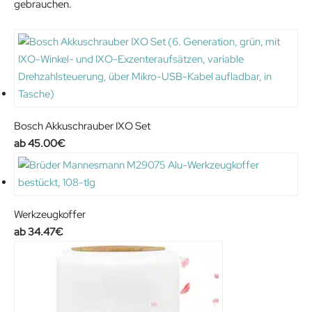
gebrauchen.
.
e
i
w
s
a
:
s
2
:
5
4
.
3
4
Bosch Akkuschrauber IXO Set
.
9
45.00
€
9
€
9
.
€
.
Werkzeugkoffer
34.47
€