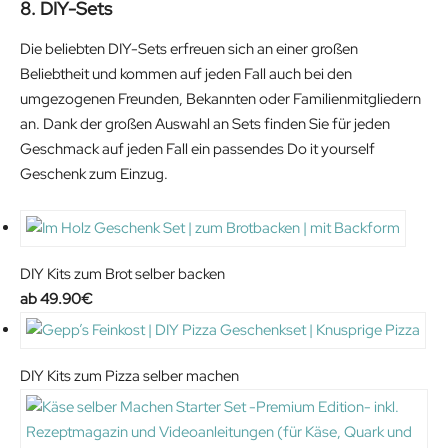
8. DIY-Sets
p
r
r
i
Die beliebten DIY-Sets erfreuen sich an einer großen
i
c
Beliebtheit und kommen auf jeden Fall auch bei den
c
e
umgezogenen Freunden, Bekannten oder Familienmitgliedern
e
i
an. Dank der großen Auswahl an Sets finden Sie für jeden
w
s
Geschmack auf jeden Fall ein passendes Do it yourself
a
:
Geschenk zum Einzug.
s
2
:
9
3
.
6
5
DIY Kits zum Brot selber backen
.
9
49.90
€
9
€
9
.
€
DIY Kits zum Pizza selber machen
.