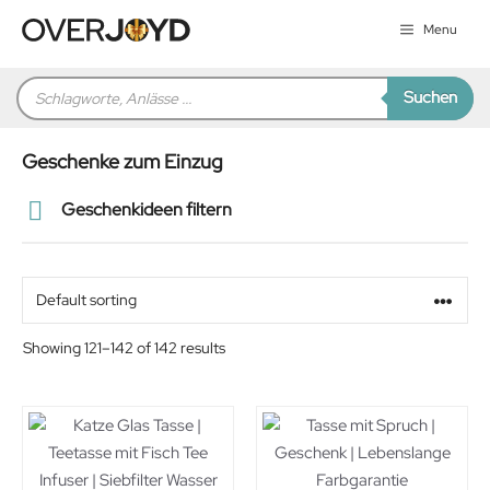
Zum
Menu
Inhalt
springen
Products
Suchen
search
Geschenke zum Einzug
Geschenkideen filtern
Preis
Alter
Showing 121–142 of 142 results
Geschlecht
Beziehung