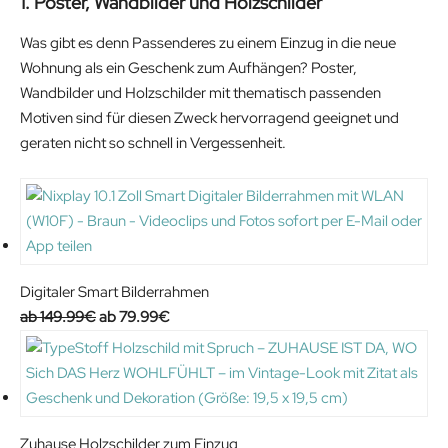
1. Poster, Wandbilder und Holzschilder
Was gibt es denn Passenderes zu einem Einzug in die neue
Wohnung als ein Geschenk zum Aufhängen? Poster,
Wandbilder und Holzschilder mit thematisch passenden
Motiven sind für diesen Zweck hervorragend geeignet und
geraten nicht so schnell in Vergessenheit.
Digitaler Smart Bilderrahmen
O
C
149.99
€
79.99
€
r
u
i
r
g
r
i
e
n
n
Zuhause Holzschilder zum Einzug