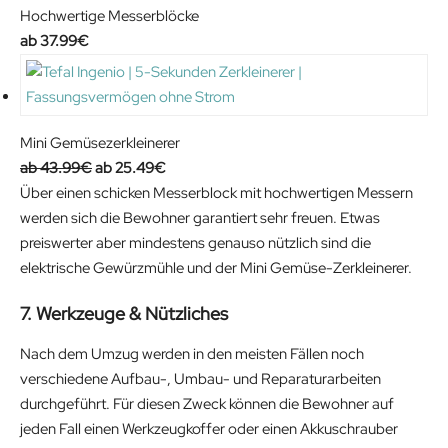
n
n
Hochwertige Messerblöcke
a
t
37.99
€
l
p
p
r
r
i
i
c
Mini Gemüsezerkleinerer
c
e
O
C
43.99
€
25.49
€
e
i
r
u
Über einen schicken Messerblock mit hochwertigen Messern
w
s
i
r
werden sich die Bewohner garantiert sehr freuen. Etwas
a
:
g
r
preiswerter aber mindestens genauso nützlich sind die
s
1
i
e
elektrische Gewürzmühle und der Mini Gemüse-Zerkleinerer.
:
4
n
n
7. Werkzeuge & Nützliches
2
.
a
t
0
2
l
p
Nach dem Umzug werden in den meisten Fällen noch
.
4
p
r
verschiedene Aufbau-, Umbau- und Reparaturarbeiten
9
€
r
i
durchgeführt. Für diesen Zweck können die Bewohner auf
9
.
i
c
jeden Fall einen Werkzeugkoffer oder einen Akkuschrauber
€
c
e