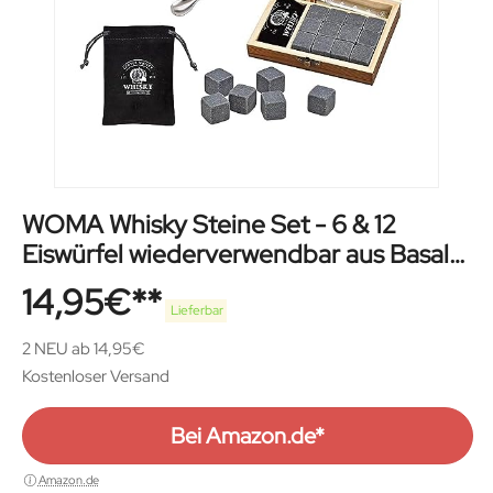
WOMA Whisky Steine Set - 6 & 12
Eiswürfel wiederverwendbar aus Basalt
mit Samtbeutel, hochwertiger Holzbox
14,95
€
und Edelstahl Zange -
Lieferbar
Geschmacksneutral & Kein Verwässern
2 NEU ab 14,95€
für Whiskey, Wodka, Gin & Mehr
Kostenloser Versand
Bei Amazon.de*
Amazon.de