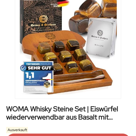
WOMA Whisky Steine Set | Eiswürfel
wiederverwendbar aus Basalt mit
Samtbeutel | hochwertiger Holzbox und
Ausverkauft
Edelstahl Zange – Geschmacks