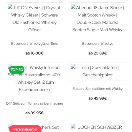
Besondere Whiskygläser-Sets
Besondere Whiskys
Original
Current
Original
Current
16.00
€
20.89
€
price
price
price
price
was:
is:
was:
is:
TOP 50
24.90€.
16.00€.
29.99€.
20.89€.
Essbare Spezialitäten mit Whisky
49.99
€
DIY Sets zum Whisky selber machen
39.95
€
Personalisierbar