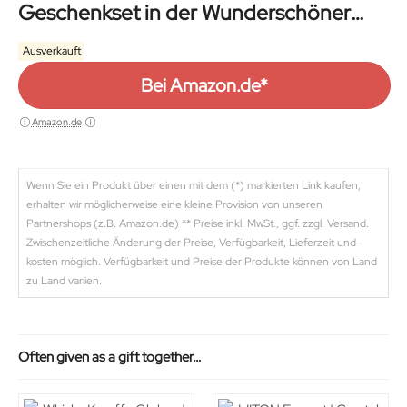
Geschenkset in der Wunderschöner
Holzkiste | Hohe Kühltechnologie
Ausverkauft
Bei Amazon.de*
Amazon.de
Wenn Sie ein Produkt über einen mit dem (*) markierten Link kaufen,
erhalten wir möglicherweise eine kleine Provision von unseren
Partnershops (z.B. Amazon.de) ** Preise inkl. MwSt., ggf. zzgl. Versand.
Zwischenzeitliche Änderung der Preise, Verfügbarkeit, Lieferzeit und -
kosten möglich. Verfügbarkeit und Preise der Produkte können von Land
zu Land variien.
Often given as a gift together…