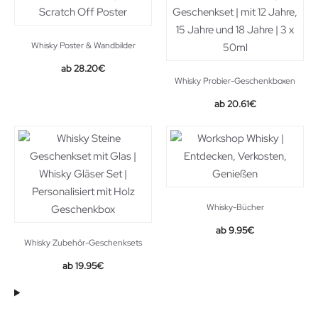
Whisky Poster & Wandbilder
28.20
€
Whisky Probier-Geschenkboxen
Original
Current
20.61
€
price
price
was:
is:
26.99€.
20.61€.
Whisky-Bücher
9.95
€
Whisky Zubehör-Geschenksets
19.95
€