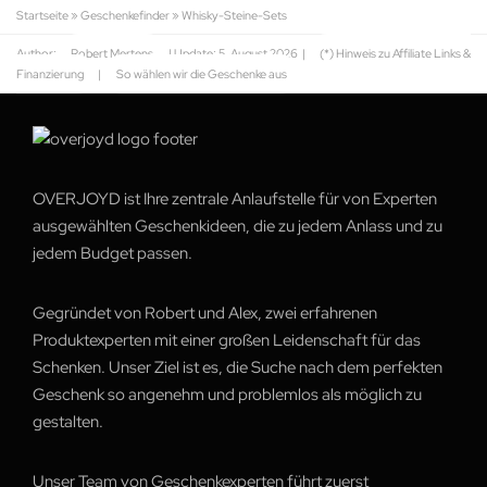
Startseite
»
Geschenkefinder
»
Whisky-Steine-Sets
Author:
Robert Mertens
| Update:
5. August 2026
|
(*) Hinweis zu Affiliate Links &
Finanzierung
|
So wählen wir die Geschenke aus
OVERJOYD ist Ihre zentrale Anlaufstelle für von Experten
ausgewählten Geschenkideen, die zu jedem Anlass und zu
jedem Budget passen.
Gegründet von Robert und Alex, zwei erfahrenen
Produktexperten mit einer großen Leidenschaft für das
Schenken. Unser Ziel ist es, die Suche nach dem perfekten
Geschenk so angenehm und problemlos als möglich zu
gestalten.
Unser Team von Geschenkexperten führt zuerst