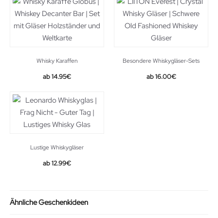
Whisky Karaffen
Besondere Whiskygläser-Sets
Original
Current
14.95
€
16.00
€
price
price
was:
is:
24.90€.
16.00€.
Lustige Whiskygläser
12.99
€
Ähnliche Geschenkideen