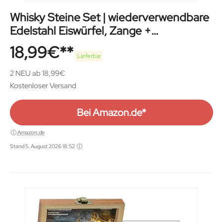
Whisky Steine Set | wiederverwendbare
Edelstahl Eiswürfel, Zange +
Stoffbeutel | Whiskey Ice Cubes
18,99
€
Lieferbar
2 NEU ab 18,99€
Kostenloser Versand
Bei Amazon.de*
Amazon.de
Stand 5. August 2026 18:52