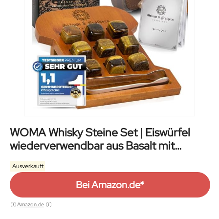
WOMA Whisky Steine Set | Eiswürfel
wiederverwendbar aus Basalt mit
Samtbeutel | hochwertiger Holzbox und
Ausverkauft
Edelstahl Zange – Geschmacks
Bei Amazon.de*
Amazon.de