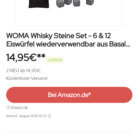
WOMA Whisky Steine Set - 6 & 12
Eiswürfel wiederverwendbar aus Basalt
mit Samtbeutel, hochwertiger Holzbox
14,95
€
und Edelstahl Zange -
Lieferbar
Geschmacksneutral & Kein Verwässern
2 NEU ab 14,95€
für Whiskey, Wodka, Gin & Mehr
Kostenloser Versand
Bei Amazon.de*
Amazon.de
Stand 5. August 2026 18:52