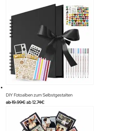
DIY Fotoalben zum Selbstgestalten
O
C
19.99
€
12.74
€
r
u
i
r
g
r