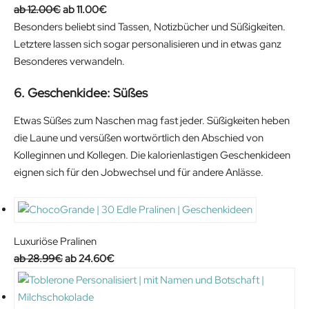
O
C
12.00
€
11.00
€
r
u
Besonders beliebt sind Tassen, Notizbücher und Süßigkeiten.
i
r
Letztere lassen sich sogar personalisieren und in etwas ganz
g
r
Besonderes verwandeln.
i
e
6. Geschenkidee: Süßes
n
n
a
t
Etwas Süßes zum Naschen mag fast jeder. Süßigkeiten heben
l
p
die Laune und versüßen wortwörtlich den Abschied von
p
r
Kolleginnen und Kollegen. Die kalorienlastigen Geschenkideen
r
i
eignen sich für den Jobwechsel und für andere Anlässe.
i
c
c
e
e
i
w
s
Luxuriöse Pralinen
a
:
O
C
28.99
€
24.60
€
s
1
r
u
:
1
i
r
1
.