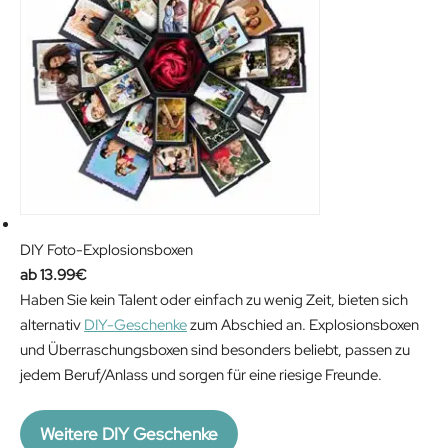
i
e
n
n
a
t
l
p
p
r
r
i
i
c
c
e
e
i
w
s
DIY Foto-Explosionsboxen
a
:
13.99
€
s
1
Haben Sie kein Talent oder einfach zu wenig Zeit, bieten sich
:
2
alternativ
DIY-Geschenke
zum Abschied an. Explosionsboxen
1
.
und Überraschungsboxen sind besonders beliebt, passen zu
9
7
jedem Beruf/Anlass und sorgen für eine riesige Freunde.
.
4
9
€
9
.
Weitere DIY Geschenke