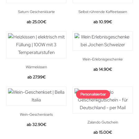
Saturn Geschenkkarte
Selbst rührende Kaffeetassen
25.00
€
10.99
€
Wein-Erlebnisgeschenke
Wärmekissen
14.90
€
Original
Current
27.99
€
price
price
was:
is:
Personalisierbar
38.49€.
27.99€.
Wein-Geschenksets
Zalando Gutschein
32.90
€
15.00
€