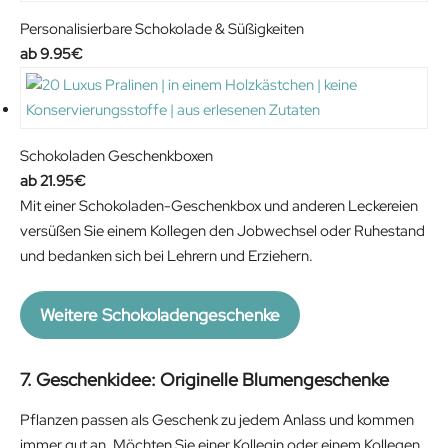
g
r
2
0
i
e
Personalisierbare Schokolade & Süßigkeiten
.
0
n
n
9.95
€
0
€
a
t
0
.
l
p
€
p
r
.
r
i
Schokoladen Geschenkboxen
i
c
21.95
€
c
e
Mit einer Schokoladen-Geschenkbox und anderen Leckereien
e
i
versüßen Sie einem Kollegen den Jobwechsel oder Ruhestand
w
s
und bedanken sich bei Lehrern und Erziehern.
a
:
s
2
Weitere Schokoladengeschenke
:
4
2
.
8
6
7. Geschenkidee: Originelle Blumengeschenke
.
0
Pflanzen passen als Geschenk zu jedem Anlass und kommen
9
€
immer gut an. Möchten Sie einer Kollegin oder einem Kollegen