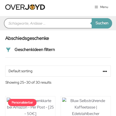
Zum
Menu
Inhalt
springen
Products
Suchen
search
Abschiedsgeschenke
Geschenkideen filtern
Preis
Alter
Showing 25–30 of 30 results
Geschlecht
Personalisierbar
Beziehung