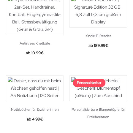
Kindle E-Reader
Antistress Knetbälle
189.99
€
Original
Current
10.99
€
price
price
was:
is:
11.99€.
10.99€.
Personalisierbar
Notizbücher für Erzieherinnen
Personalisierbare Blumentöpfe für
Erzieherinnen
4.99
€