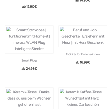
14.90
€
12.90
€
T-Shirts für Erzieherinnen
Smart Plugs
16.99
€
Original
Current
24.98
€
price
price
was:
is:
28.99€.
24.98€.