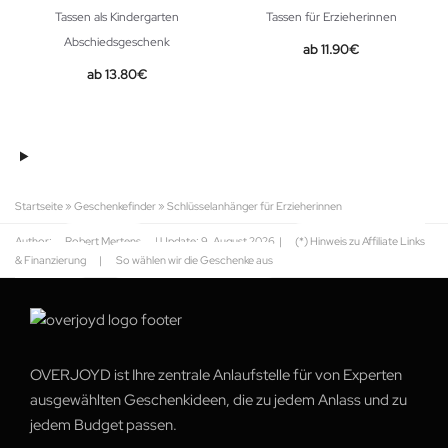
Tassen als Kindergarten
Tassen für Erzieherinnen
Abschiedsgeschenk
11.90
€
13.80
€
Startseite
»
Geschenkefinder
»
Schlüsselanhänger für Erzieherinnen
Author:
Robert Mertens
| Update:
9. August 2026
|
(*) Hinweis zu Affiliate Links
& Finanzierung
|
So wählen wir die Geschenke aus
OVERJOYD ist Ihre zentrale Anlaufstelle für von Experten
ausgewählten Geschenkideen, die zu jedem Anlass und zu
jedem Budget passen.