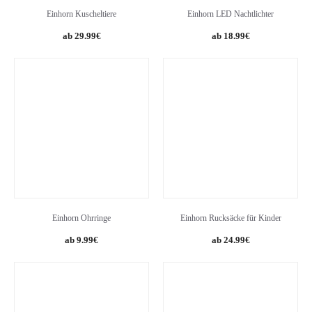
Einhorn Kuscheltiere
Einhorn LED Nachtlichter
Original
Current
29.99
€
18.99
€
price
price
was:
is:
32.99€.
29.99€.
Einhorn Ohrringe
Einhorn Rucksäcke für Kinder
Original
Current
9.99
€
24.99
€
price
price
was:
is:
39.99€.
24.99€.