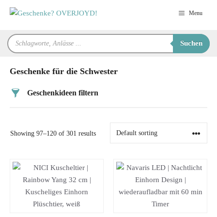
Zum
Menu
Inhalt
springen
Products
Suchen
search
Geschenke für die Schwester
Geschenkideen filtern
Preis
Showing 97–120 of 301 results
Alter
Geschlecht
Beziehung