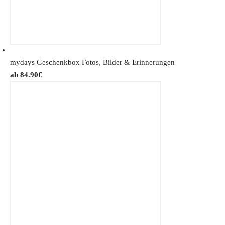
:
.
8
6
.
9
9
€
5
.
mydays Geschenkbox Fotos, Bilder & Erinnerungen
€
84.90
€
.