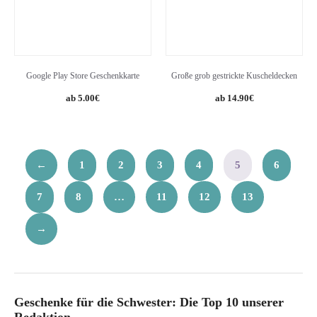
Google Play Store Geschenkkarte
Große grob gestrickte Kuscheldecken
5.00
€
14.90
€
←
1
2
3
4
5
6
7
8
…
11
12
13
→
Geschenke für die Schwester: Die Top 10 unserer