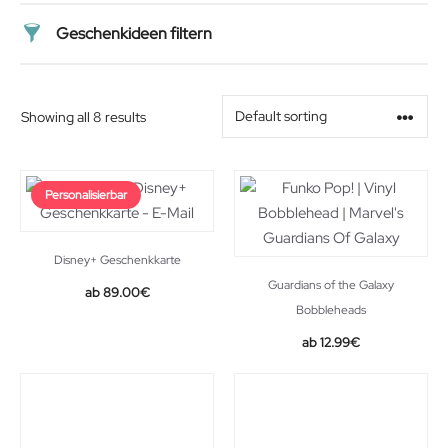
Geschenkideen filtern
Preis
Showing all 8 results
Alter
Personalisierbar
Geschlecht
Beziehung
Disney+ Geschenkkarte
Guardians of the Galaxy
89.00
€
Bobbleheads
Original
Current
12.99
€
price
price
was:
is:
16.00€.
12.99€.