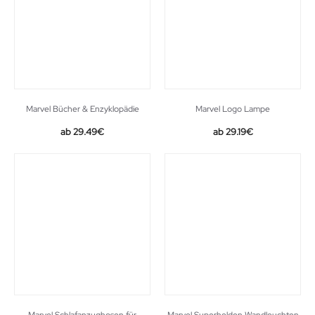
Marvel Bücher & Enzyklopädie
Marvel Logo Lampe
29.49
€
29.19
€
Marvel Schlafanzughosen für
Marvel Superhelden Wandleuchten