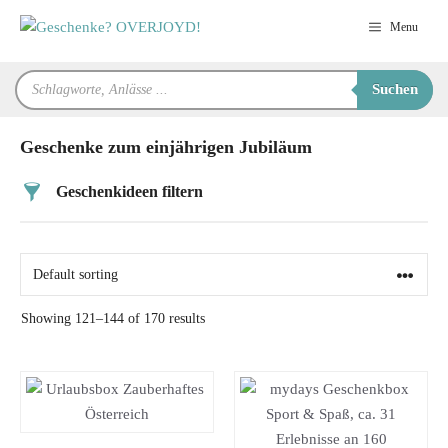
Zum
Menu
Inhalt
springen
Products
Suchen
search
Geschenke zum einjährigen Jubiläum
Geschenkideen filtern
Preis
Alter
Showing 121–144 of 170 results
Geschlecht
Beziehung