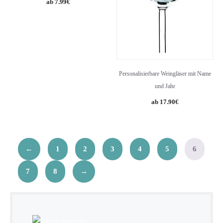
7.99
€
Personalisierbare Weingläser mit Name
und Jahr
17.90
€
←
1
2
3
4
5
6
7
8
→