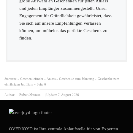
große Auswahl an Geschenken für jeden Anlass
und jeden Empfänger zusammengestellt. Unser
Engagement für Gründlichkeit gewährleistet, dass
Sie sich auf unsere Empfehlungen verlassen
können, um mühelos das perfekte Geschenk zu
finden.
Startseite
»
Geschenkefinder
»
Anlass
»
Geschenke zum Jahrestag
»
Geschenke zum
einjährigen Jubiläum
»
Seite 6
Author:
Robert Mertens
| Update:
7. August 2026
OVERJOYD ist Ihre zentrale Anlaufstelle für von Experten