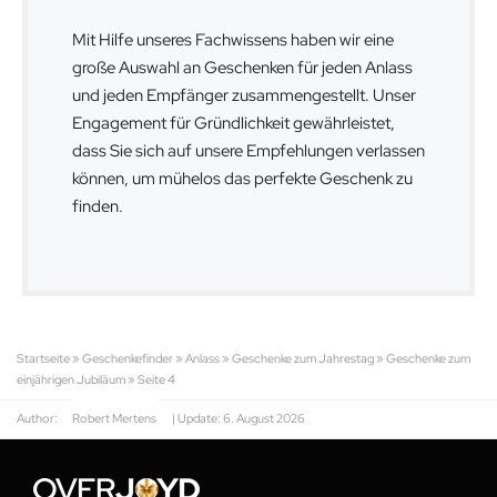
Mit Hilfe unseres Fachwissens haben wir eine
große Auswahl an Geschenken für jeden Anlass
und jeden Empfänger zusammengestellt. Unser
Engagement für Gründlichkeit gewährleistet,
dass Sie sich auf unsere Empfehlungen verlassen
können, um mühelos das perfekte Geschenk zu
finden.
Startseite
»
Geschenkefinder
»
Anlass
»
Geschenke zum Jahrestag
»
Geschenke zum
einjährigen Jubiläum
»
Seite 4
Author:
Robert Mertens
| Update:
6. August 2026