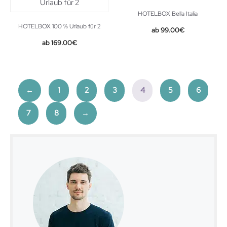
HOTELBOX Bella Italia
HOTELBOX 100 % Urlaub für 2
99.00
€
169.00
€
←
1
2
3
4
5
6
7
8
→