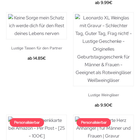
9.99
€
Lustige Tassen für den Partner
14.85
€
Lustige Weingläser
Original
Current
9.90
€
price
price
was:
is:
Personalisierbar
Personalisierbar
15.90€.
9.90€.