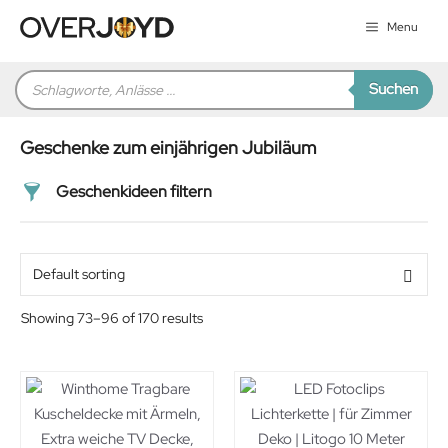
Zum
Menu
Inhalt
springen
Products
Suchen
search
Geschenke zum einjährigen Jubiläum
Geschenkideen filtern
Preis
Alter
Showing 73–96 of 170 results
Geschlecht
Beziehung