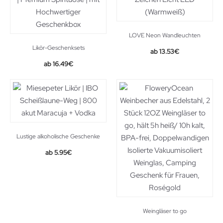
LOVE Neon Wandleuchten
Likör-Geschenksets
13.53
€
16.49
€
Lustige alkoholische Geschenke
5.95
€
Weingläser to go