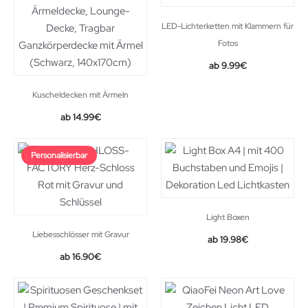
LED-Lichterketten mit Klammern für
Fotos
Original
Current
9.99
€
price
price
was:
is:
Kuscheldecken mit Ärmeln
11.99€.
9.99€.
14.99
€
Personalisierbar
Light Boxen
Liebesschlösser mit Gravur
Original
Current
19.98
€
price
price
16.90
€
was:
is:
21.98€.
19.98€.