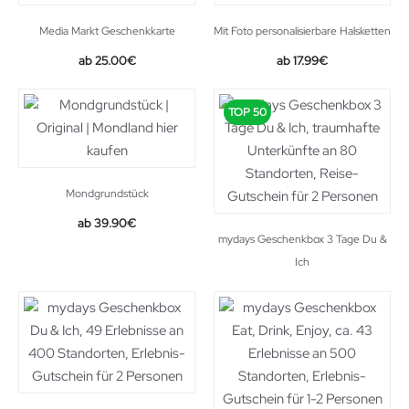
Media Markt Geschenkkarte
Mit Foto personalisierbare Halsketten
25.00
€
17.99
€
TOP 50
Mondgrundstück
39.90
€
mydays Geschenkbox 3 Tage Du &
Ich