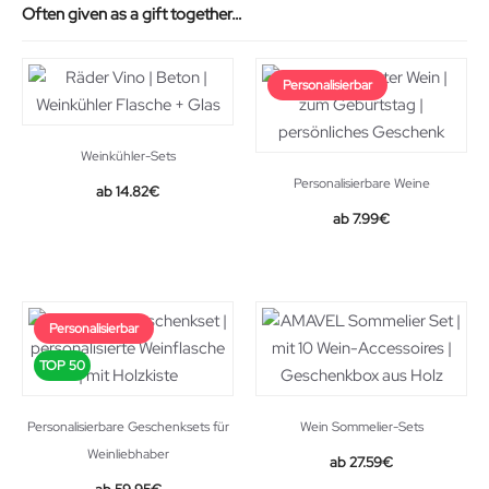
Often given as a gift together…
Personalisierbar
Weinkühler-Sets
Personalisierbare Weine
Original
Current
14.82
€
price
price
7.99
€
was:
is:
16.25€.
14.82€.
Personalisierbar
TOP 50
Personalisierbare Geschenksets für
Wein Sommelier-Sets
Weinliebhaber
Original
Current
27.59
€
price
price