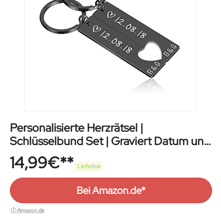
Personalisierte Herzrätsel |
Schlüsselbund Set | Graviert Datum und
Name
14,99
€
Lieferbar
Bei Amazon.de*
Amazon.de