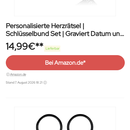
Personalisierte Herzrätsel |
Schlüsselbund Set | Graviert Datum und
Name
14,99
€
Lieferbar
Bei Amazon.de*
Amazon.de
Stand 7. August 2026 18:21