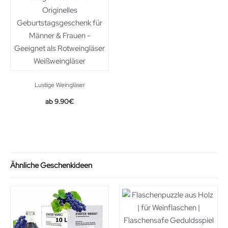
Lustige Weingläser
Original
Current
9.90
€
price
price
was:
is:
15.90€.
9.90€.
Ähnliche Geschenkideen