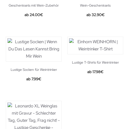
Geschenksets mit Wein-Zubehör
Wein-Geschenksets
24.00
€
32.90
€
Lustige T-Shirts für Weintrinker
Lustige Socken für Weintrinker
17.98
€
Original
Current
7.99
€
price
price
was:
is:
12.99€.
7.99€.