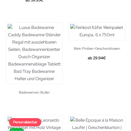
59.95
€
was:
is:
29.59€.
27.59€.
Wein Probier-Geschenkboxen
29.94
€
Badewannen Butler
Personalisierbar