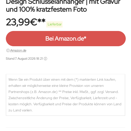
Design Schlüsselanhänger | mit Gravur
und 100% kratzfestem Foto
23,99
€
Lieferbar
Bei Amazon.de*
Amazon.de
Stand 7. August 2026 18:21
Wenn Sie ein Produkt über einen mit dem (*) markierten Link kaufen,
erhalten wir möglicherweise eine kleine Provision von unseren
Partnershops (z.B. Amazon.de) ** Preise inkl. MwSt., ggf. zzgl. Versand.
Zwischenzeitliche Änderung der Preise, Verfügbarkeit, Lieferzeit und -
kosten möglich. Verfügbarkeit und Preise der Produkte können von Land
zu Land variien.