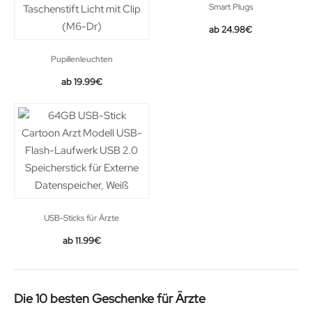
Smart Plugs
Original
Current
24.98
€
price
price
was:
is:
Pupillenleuchten
28.99€.
24.98€.
19.99
€
USB-Sticks für Ärzte
11.99
€
Die 10 besten Geschenke für Ärzte