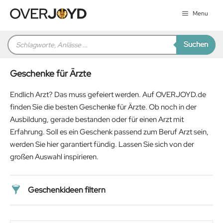
Zum
Menu
Inhalt
springen
Products
Suchen
search
Geschenke für Ärzte
Endlich Arzt? Das muss gefeiert werden. Auf OVERJOYD.de
finden Sie die besten Geschenke für Ärzte. Ob noch in der
Ausbildung, gerade bestanden oder für einen Arzt mit
Erfahrung. Soll es ein Geschenk passend zum Beruf Arzt sein,
werden Sie hier garantiert fündig. Lassen Sie sich von der
großen Auswahl inspirieren.
Geschenkideen filtern
Preis