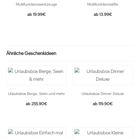
Multifunktionswerkzeuge
Multifunktionsstifte
Original
Current
19.99
€
13.99
€
price
price
was:
is:
15.99€.
13.99€.
Ähnliche Geschenkideen
Urlaubsbox Berge, Seen und mehr
Urlaubsbox Dinner Deluxe
255.90
€
119.90
€