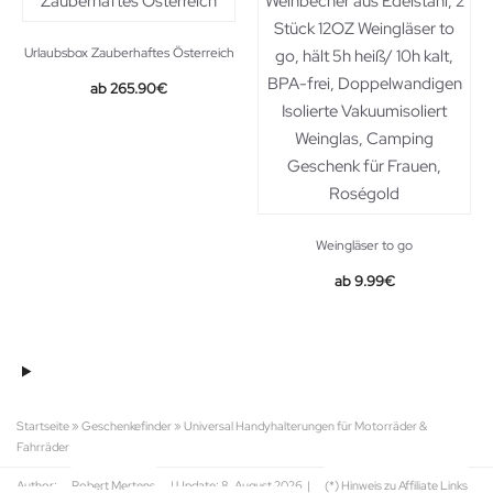
Urlaubsbox Zauberhaftes Österreich
265.90
€
Weingläser to go
9.99
€
Startseite
»
Geschenkefinder
»
Universal Handyhalterungen für Motorräder &
Fahrräder
Author:
Robert Mertens
| Update:
8. August 2026
|
(*) Hinweis zu Affiliate Links