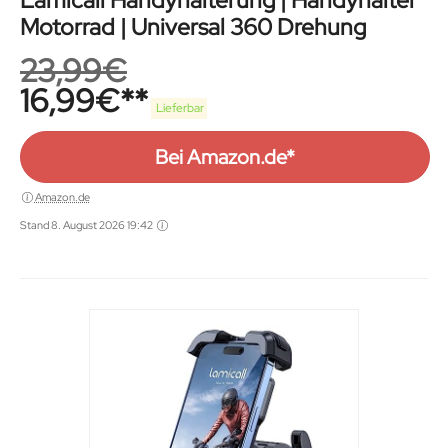
Lamicall Handyhalterung | Handyhalter
Motorrad | Universal 360 Drehung
23,99
€
16,99
€
Lieferbar
Bei Amazon.de*
Amazon.de
Stand 8. August 2026 19:42