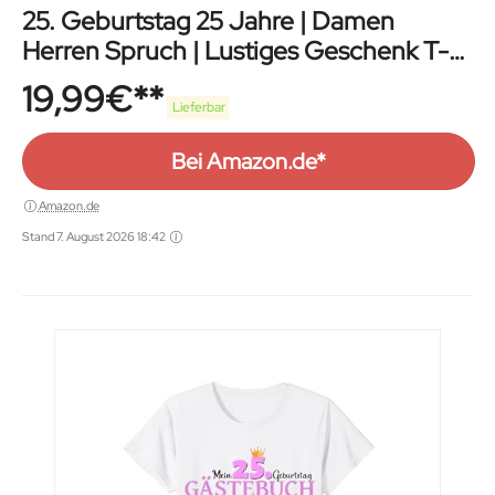
25. Geburtstag 25 Jahre | Damen
Herren Spruch | Lustiges Geschenk T-
Shirt
19,99
€
Lieferbar
Bei Amazon.de*
Amazon.de
Stand 7. August 2026 18:42