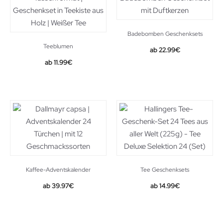
Badebomben Geschenksets
Teeblumen
Original
Current
22.99
€
price
price
11.99
€
was:
is:
34.99€.
22.99€.
Kaffee-Adventskalender
Tee Geschenksets
39.97
€
14.99
€