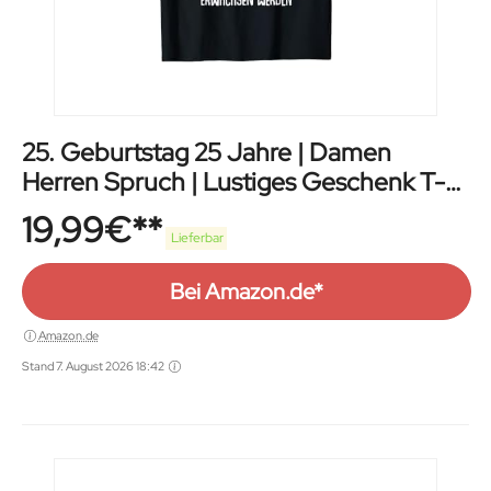
25. Geburtstag 25 Jahre | Damen
Herren Spruch | Lustiges Geschenk T-
Shirt
19,99
€
Lieferbar
Bei Amazon.de*
Amazon.de
Stand 7. August 2026 18:42