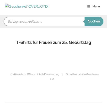
Zum
Menu
Inhalt
springen
Products
Suchen
search
T-Shirts für Frauen zum 25. Geburtstag
für Sie zusammengestellt von
Robert
(*) Hinweis zu Affiliate Links & Finanzierung
|
So wählen wir die Geschenke
aus