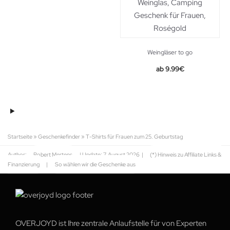
Weingläser to go
9.99
€
Startseite
»
Geschenkefinder
»
T-Shirts für Frauen zum 25. Geburtstag
Author:
Robert Mertens
| Update:
7. August 2026
|
(*) Hinweis zu Affiliate Links &
Finanzierung
|
So wählen wir die Geschenke aus
OVERJOYD ist Ihre zentrale Anlaufstelle für von Experten