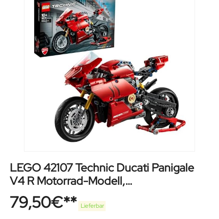
LEGO 42107 Technic Ducati Panigale
V4 R Motorrad-Modell,
Supermotorrad-Schaustück für
79,50
€
Sammler, als Home- oder Büro-Deko,
Lieferbar