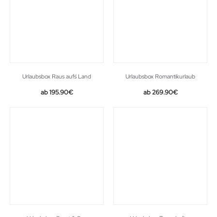
Urlaubsbox Raus auf´s Land
Urlaubsbox Romantikurlaub
195.90
€
269.90
€