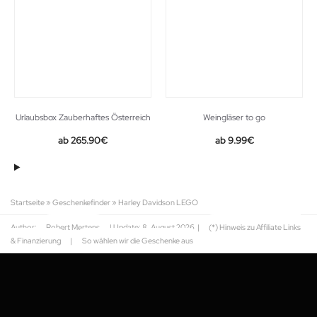
Urlaubsbox Zauberhaftes Österreich
Weingläser to go
265.90
€
9.99
€
Startseite
»
Geschenkefinder
»
Harley Davidson LEGO
Author:
Robert Mertens
| Update:
8. August 2026
|
(*) Hinweis zu Affiliate Links
& Finanzierung
|
So wählen wir die Geschenke aus