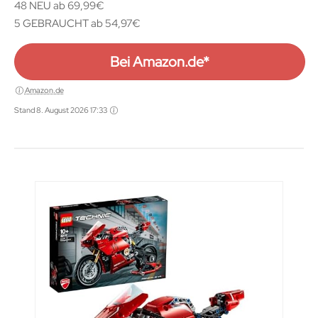
Modellbausatz für Kinder und
48 NEU ab 69,99€
Erwachsene
5 GEBRAUCHT ab 54,97€
Bei Amazon.de*
Amazon.de
Stand 8. August 2026 17:33