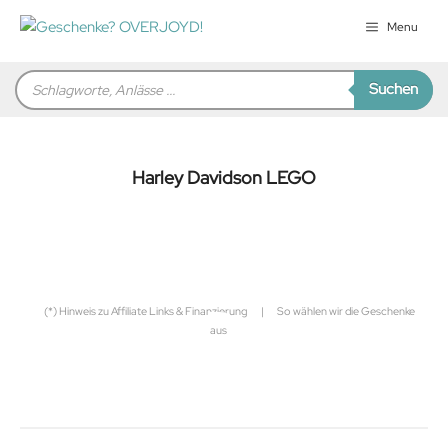
Zum
Menu
Inhalt
springen
Products
Suchen
search
Harley Davidson LEGO
für Sie zusammengestellt von
Robert
(*) Hinweis zu Affiliate Links & Finanzierung
|
So wählen wir die Geschenke
aus