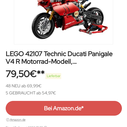
LEGO 42107 Technic Ducati Panigale
V4 R Motorrad-Modell,
Supermotorrad-Schaustück für
79,50
€
Sammler, als Home- oder Büro-Deko,
Lieferbar
Modellbausatz für Kinder und
48 NEU ab 69,99€
Erwachsene
5 GEBRAUCHT ab 54,97€
Bei Amazon.de*
Amazon.de