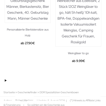
Personalisierte Bierkistensitze aus
Holz
27.90
€
Weingläser to go
9.99
€
Startseite
»
Geschenkefinder
»
DDR Spezialitäten Geschenkboxen
Author:
Robert Mertens
| Update:
8. August 2026
|
(*) Hinweis zu Affiliate Links
& Finanzierung
|
So wählen wir die Geschenke aus