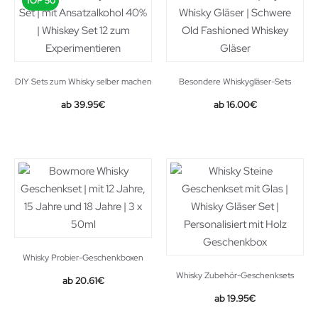
TOP 50
DIY Sets zum Whisky selber machen
Besondere Whiskygläser-Sets
Original
Current
39.95
€
16.00
€
price
price
was:
is:
24.90€.
16.00€.
Whisky Probier-Geschenkboxen
Whisky Zubehör-Geschenksets
Original
Current
20.61
€
price
price
19.95
€
was:
is: