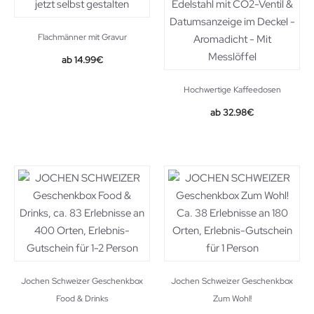
Flachmänner mit Gravur
14.99
€
Hochwertige Kaffeedosen
Original
Current
32.98
€
price
price
was:
is:
36.49€.
32.98€.
Jochen Schweizer Geschenkbox
Jochen Schweizer Geschenkbox
Food & Drinks
Zum Wohl!