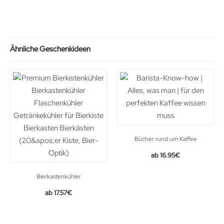
26.99€.
20.61€.
Ähnliche Geschenkideen
Bücher rund um Kaffee
16.95
€
Bierkastenkühler
17.57
€