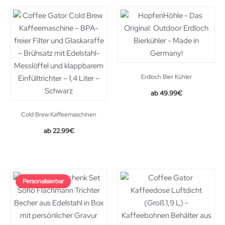
Erdloch Bier Kühler
49.99
€
Cold Brew Kaffeemaschinen
Original
Current
22.99
€
price
price
was:
is:
23.90€.
22.99€.
Personalisierbar