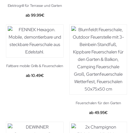
Elektrogrill für Terrasse und Garten
Original
Current
99.99
€
price
price
was:
is:
186.99€.
99.99€.
Faltbare mobile Grills & Feuerschalen
Original
Current
10.49
€
price
price
was:
is:
10.92€.
10.49€.
Feuerschalen für den Garten
49.95
€