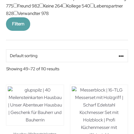
775
Freund
982
Keine
264
Kollege
540
Lebenspartner
828
Verwandter
978
Filtern
Showing 49–72 of 110 results