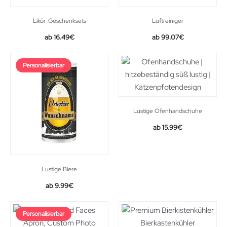
Likör-Geschenksets
Luftreiniger
Original
Current
16.49
€
99.07
€
price
price
was:
is:
Personalisierbar
139.99€.
99.07€.
Lustige Ofenhandschuhe
15.99
€
Lustige Biere
9.99
€
Personalisierbar