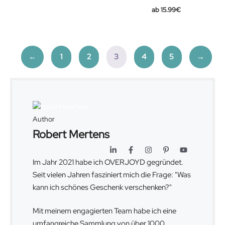
15.99
€
←
1
2
3
4
5
→
Author
Robert Mertens
Im Jahr 2021 habe ich OVERJOYD gegründet.
Seit vielen Jahren fasziniert mich die Frage: "Was
kann ich schönes Geschenk verschenken?"
Mit meinem engagierten Team habe ich eine
umfangreiche Sammlung von über 1000