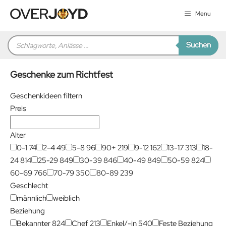
Zum
Menu
Inhalt
springen
Products
Suchen
search
Geschenke zum Richtfest
Geschenkideen filtern
Preis
Alter
0-1
74
2-4
49
5-8
96
90+
219
9-12
162
13-17
313
18-
24
814
25-29
849
30-39
846
40-49
849
50-59
824
60-69
766
70-79
350
80-89
239
Geschlecht
männlich
weiblich
Beziehung
Bekannter
824
Chef
213
Enkel/-in
540
Feste Beziehung