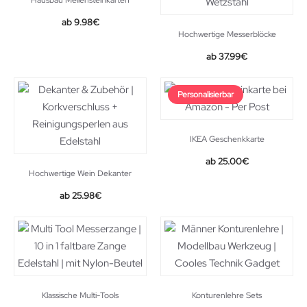
Hausbau Meilensteinkarten
9.98
€
Hochwertige Messerblöcke
37.99
€
Personalisierbar
IKEA Geschenkkarte
25.00
€
Hochwertige Wein Dekanter
Original
Current
25.98
€
price
price
was:
is:
36.88€.
25.98€.
Klassische Multi-Tools
Konturenlehre Sets