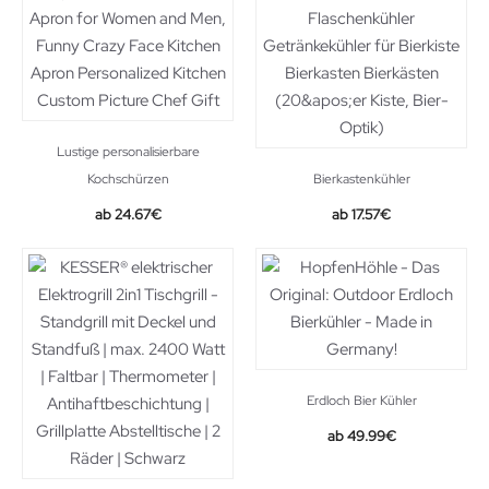
Lustige personalisierbare
Kochschürzen
Bierkastenkühler
24.67
€
17.57
€
Erdloch Bier Kühler
49.99
€