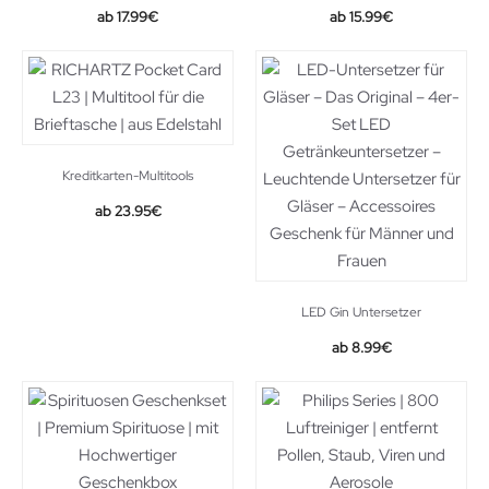
17.99
€
15.99
€
Kreditkarten-Multitools
Original
Current
23.95
€
price
price
was:
is:
38.66€.
23.95€.
LED Gin Untersetzer
8.99
€