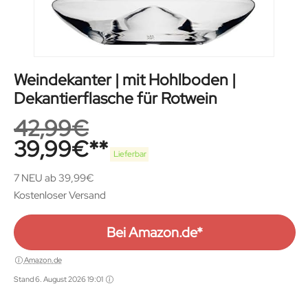
Weindekanter | mit Hohlboden |
Dekantierflasche für Rotwein
42,99
€
39,99
€
Lieferbar
7 NEU ab 39,99€
Kostenloser Versand
Bei Amazon.de*
Amazon.de
Stand 6. August 2026 19:01