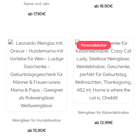
Name und Jahr
18.90
€
17.90
€
Personalisierbar
Weingläser für Katzenliebhaber
Weingläser für Hundebesitzer
13.99
€
15.90
€