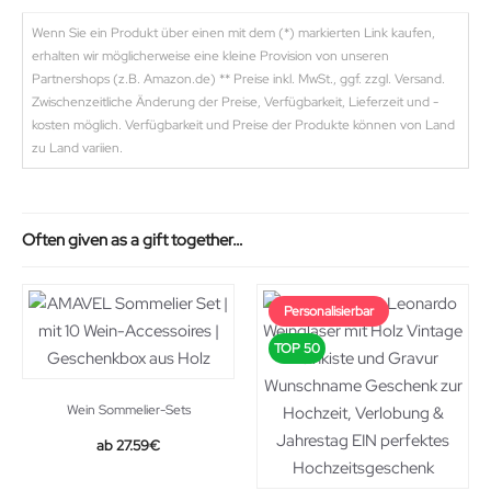
Wenn Sie ein Produkt über einen mit dem (*) markierten Link kaufen,
erhalten wir möglicherweise eine kleine Provision von unseren
Partnershops (z.B. Amazon.de) ** Preise inkl. MwSt., ggf. zzgl. Versand.
Zwischenzeitliche Änderung der Preise, Verfügbarkeit, Lieferzeit und -
kosten möglich. Verfügbarkeit und Preise der Produkte können von Land
zu Land variien.
Often given as a gift together…
Personalisierbar
TOP 50
Wein Sommelier-Sets
Original
Current
27.59
€
price
price
was:
is: