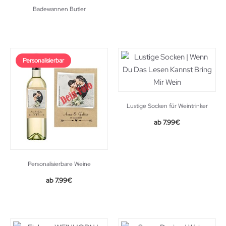
Badewannen Butler
Personalisierbar
Lustige Socken für Weintrinker
Original
Current
7.99
€
price
price
was:
is:
12.99€.
7.99€.
Personalisierbare Weine
7.99
€