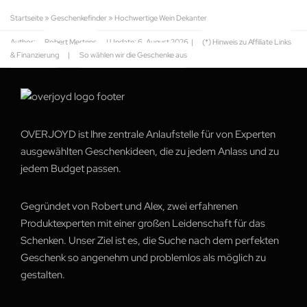
Startseite
»
Geschenkefinder
»
Hochwertige Wein Dekanter
Author:
Robert Mertens
| Update:
6. August 2026
|
(*) Hinweis zu Affiliate Links
& Finanzierung
|
So wählen wir die Geschenke aus
OVERJOYD ist Ihre zentrale Anlaufstelle für von Experten
ausgewählten Geschenkideen, die zu jedem Anlass und zu
jedem Budget passen.
Gegründet von Robert und Alex, zwei erfahrenen
Produktexperten mit einer großen Leidenschaft für das
Schenken. Unser Ziel ist es, die Suche nach dem perfekten
Geschenk so angenehm und problemlos als möglich zu
gestalten.