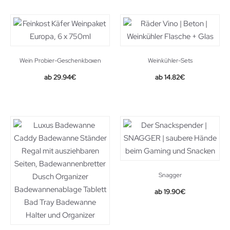
15.90€.
9.90€.
Wein Probier-Geschenkboxen
Weinkühler-Sets
Original
Current
29.94
€
14.82
€
price
price
was:
is:
16.25€.
14.82€.
Snagger
19.90
€