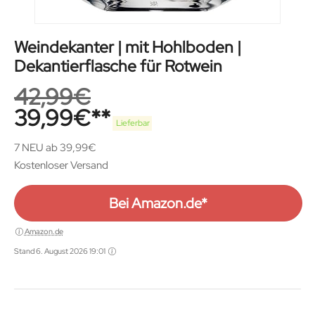
Weindekanter | mit Hohlboden |
Dekantierflasche für Rotwein
42,99
€
39,99
€
Lieferbar
7 NEU ab 39,99€
Kostenloser Versand
Bei Amazon.de*
Amazon.de
Stand 6. August 2026 19:01