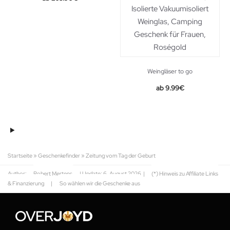
Weingläser to go
9.99
€
Startseite
»
Geschenkefinder
»
Zeitung vom Tag der Geburt
Author:
Robert Mertens
| Update:
6. August 2026
|
(*) Hinweis zu Affiliate Links
& Finanzierung
|
So wählen wir die Geschenke aus