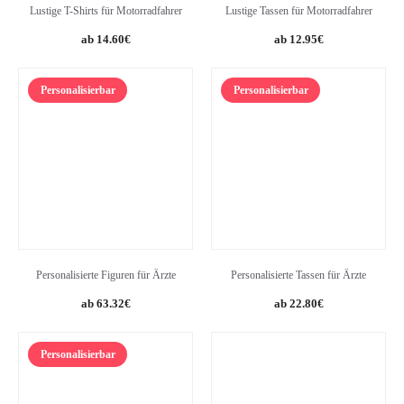
Lustige T-Shirts für Motorradfahrer
Lustige Tassen für Motorradfahrer
Original
Current
14.60
€
12.95
€
price
price
was:
is:
Personalisierbar
Personalisierbar
17.38€.
14.60€.
Personalisierte Figuren für Ärzte
Personalisierte Tassen für Ärzte
63.32
€
22.80
€
Personalisierbar