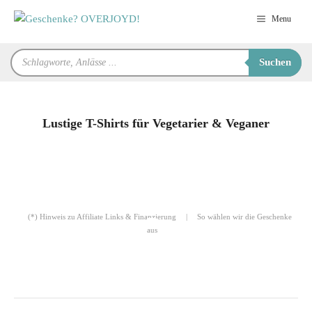
Zum
Menu
Inhalt
springen
Products
Suchen
search
Lustige T-Shirts für Vegetarier & Veganer
für Sie zusammengestellt von
Robert
(*) Hinweis zu Affiliate Links & Finanzierung
|
So wählen wir die Geschenke
aus