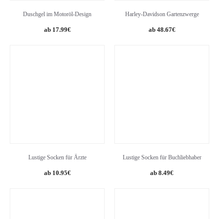
Duschgel im Motoröl-Design
Harley-Davidson Gartenzwerge
17.99
€
48.67
€
Lustige Socken für Ärzte
Lustige Socken für Buchliebhaber
10.95
€
8.49
€