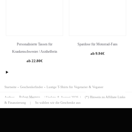
Personalisierte Tassen für
Spardose für Motorrad-Fans
Krankenschwester / Arzthelferin
9.94
€
22.80
€
Startseite
»
Geschenkefinder
»
Lustige T-Shirts für Vegetarier & Veganer
Author:
Robert Mertens
| Update:
8. August 2026
|
(*) Hinweis zu Affiliate Links
& Finanzierung
|
So wählen wir die Geschenke aus