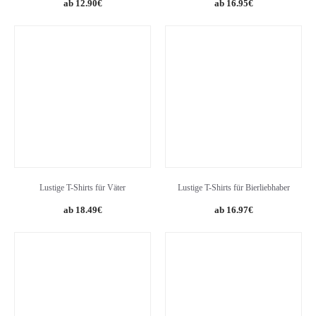
Original
Current
12.90
€
16.95
€
price
price
was:
is:
13.90€.
12.90€.
Lustige T-Shirts für Väter
Lustige T-Shirts für Bierliebhaber
18.49
€
16.97
€