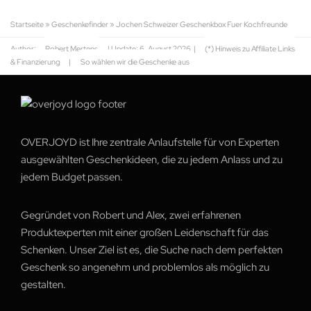
Startseite
»
Geschenkefinder
»
Jochen Schweizer Geschenkbox Fuer Kochfreunde
Author:
Robert Mertens
| Update:
6. August 2026
|
(*) Hinweis zu Affiliate Links
& Finanzierung
|
So wählen wir die Geschenke aus
OVERJOYD ist Ihre zentrale Anlaufstelle für von Experten
ausgewählten Geschenkideen, die zu jedem Anlass und zu
jedem Budget passen.
Gegründet von Robert und Alex, zwei erfahrenen
Produktexperten mit einer großen Leidenschaft für das
Schenken. Unser Ziel ist es, die Suche nach dem perfekten
Geschenk so angenehm und problemlos als möglich zu
gestalten.