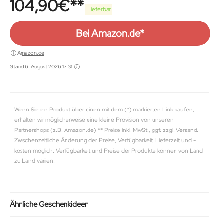
104,90
€
Person
Lieferbar
Bei Amazon.de*
Amazon.de
Stand 6. August 2026 17:31
Wenn Sie ein Produkt über einen mit dem (*) markierten Link kaufen,
erhalten wir möglicherweise eine kleine Provision von unseren
Partnershops (z.B. Amazon.de) ** Preise inkl. MwSt., ggf. zzgl. Versand.
Zwischenzeitliche Änderung der Preise, Verfügbarkeit, Lieferzeit und -
kosten möglich. Verfügbarkeit und Preise der Produkte können von Land
zu Land variien.
Ähnliche Geschenkideen