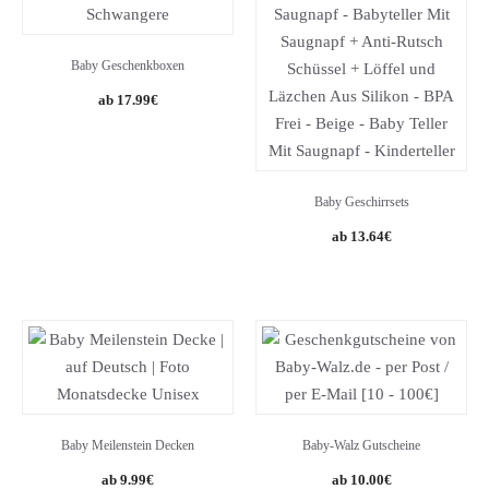
Baby Geschenkboxen
17.99
€
Baby Geschirrsets
Original
Current
13.64
€
price
price
was:
is:
14.20€.
13.64€.
Baby Meilenstein Decken
Baby-Walz Gutscheine
9.99
€
10.00
€