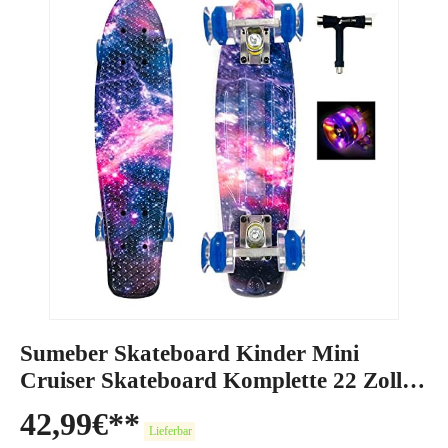
Sumeber Skateboard Kinder Mini
Cruiser Skateboard Komplette 22 Zoll
mit LED Leuchtrollen Skateboard für
42,99
€
Erwachsene Kinder Anfänger
Lieferbar