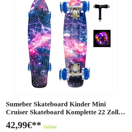
Sumeber Skateboard Kinder Mini
Cruiser Skateboard Komplette 22 Zoll
mit LED Leuchtrollen Skateboard für
42,99
€
Erwachsene Kinder Anfänger
Lieferbar