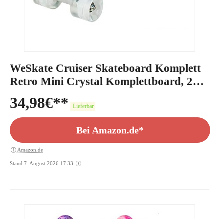
WeSkate Cruiser Skateboard Komplett
Retro Mini Crystal Komplettboard, 22"
55CM Vintage Skate Board mit LED
34,98
€
Leuchtrollen/Deck, Geschenk für
Lieferbar
Erwachsene Jugendliche Kinder Jungen
Bei Amazon.de*
Mädchen
Amazon.de
Stand 7. August 2026 17:33