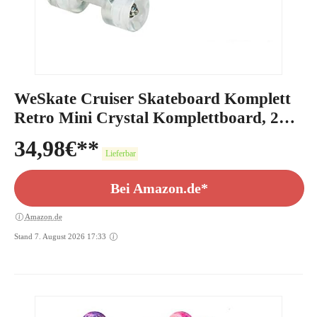
WeSkate Cruiser Skateboard Komplett
Retro Mini Crystal Komplettboard, 22"
55CM Vintage Skate Board mit LED
34,98
€
Leuchtrollen/Deck, Geschenk für
Lieferbar
Erwachsene Jugendliche Kinder Jungen
Bei Amazon.de*
Mädchen
Amazon.de
Stand 7. August 2026 17:33