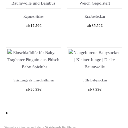
Kapuzentücher
Krabbeldecken
Original
Current
17.50
€
35.59
€
price
price
was:
is:
49.99€.
35.59€.
Spielzeuge als Einschlafhilfen
Süße Babysocken
36.99
€
7.99
€
Startseite
»
Geschenkefinder
»
Skateboards für Kinder