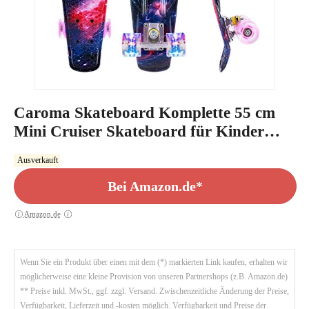
Caroma Skateboard Komplette 55 cm
Mini Cruiser Skateboard für Kinder
Jungen Mädchen Erwachsene, Retro-
Ausverkauft
Skateboard, ABEC-7 Kugellager, LED-
Blitzräder, für Anfänger
Bei Amazon.de*
Amazon.de
Wenn Sie ein Produkt über einen mit dem (*) markierten Link kaufen, erhalten wir
möglicherweise eine kleine Provision von unseren Partnershops (z.B. Amazon.de)
** Preise inkl. MwSt., ggf. zzgl. Versand. Zwischenzeitliche Änderung der Preise,
Verfügbarkeit, Lieferzeit und -kosten möglich. Verfügbarkeit und Preise der