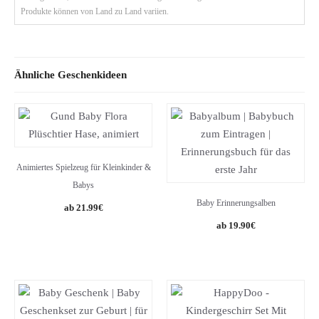
Produkte können von Land zu Land variien.
Ähnliche Geschenkideen
Animiertes Spielzeug für Kleinkinder &
Babys
Baby Erinnerungsalben
Original
Current
21.99
€
price
price
19.90
€
was:
is:
34.99€.
21.99€.