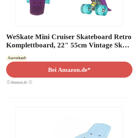
WeSkate Mini Cruiser Skateboard Retro
Komplettboard, 22" 55cm Vintage Skate
Board mit Kunststoff Deck und
Ausverkauft
blinkenden LED-rollen, Cruiser-Board
mit LED Leuchtrollen für Erwachsene
Bei Amazon.de*
Kinder Jungen Mädchen
Amazon.de