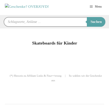
Zum
Menu
Inhalt
springen
Products
Suchen
search
Skateboards für Kinder
für Sie zusammengestellt von
Robert
(*) Hinweis zu Affiliate Links & Finanzierung
|
So wählen wir die Geschenke
aus