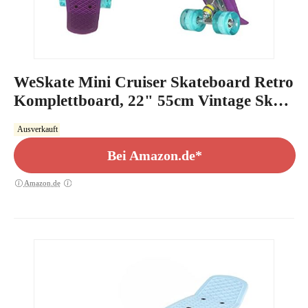
WeSkate Mini Cruiser Skateboard Retro
Komplettboard, 22" 55cm Vintage Skate
Board mit Kunststoff Deck und
Ausverkauft
blinkenden LED-rollen, Cruiser-Board
mit LED Leuchtrollen für Erwachsene
Bei Amazon.de*
Kinder Jungen Mädchen
Amazon.de