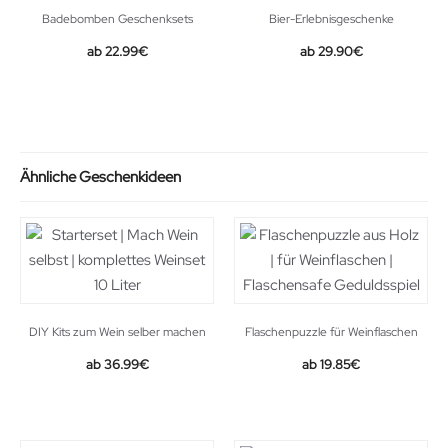
Badebomben Geschenksets
Bier-Erlebnisgeschenke
Original
Current
22.99
€
29.90
€
price
price
was:
is:
34.99€.
22.99€.
Ähnliche Geschenkideen
DIY Kits zum Wein selber machen
Flaschenpuzzle für Weinflaschen
36.99
€
19.85
€