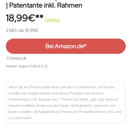
| Patentante inkl. Rahmen
18,99
€
Lieferbar
2 NEU ab 18,99€
Bei Amazon.de*
Amazon.de
Stand 6. August 2026 13:21
Wenn Sie ein Produkt über einen mit dem (*) markierten Link kaufen,
erhalten wir möglicherweise eine kleine Provision von unseren
Partnershops (z.B. Amazon.de) ** Preise inkl. MwSt., ggf. zzgl. Versand.
Zwischenzeitliche Änderung der Preise, Verfügbarkeit, Lieferzeit und -
kosten möglich. Verfügbarkeit und Preise der Produkte können von Land
zu Land variien.