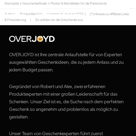
Startseite
»
Geschenkefinder
»
Poster & Wandbilder für die Patentante
Author:
Robert Mertens
| Update:
6. August 2026
|
(*) Hinweis zu Affiliate Links
& Finanzierung
|
So wählen wir die Geschenke aus
OVERJOYD ist Ihre zentrale Anlaufstelle für von Experten
ausgewählten Geschenkideen, die zu jedem Anlass und zu
jedem Budget passen.
Gegründet von Robert und Alex, zwei erfahrenen
Produktexperten mit einer großen Leidenschaft für das
Schenken. Unser Ziel ist es, die Suche nach dem perfekten
Geschenk so angenehm und problemlos als möglich zu
gestalten.
Unser Team von Geschenkexperten führt zuerst