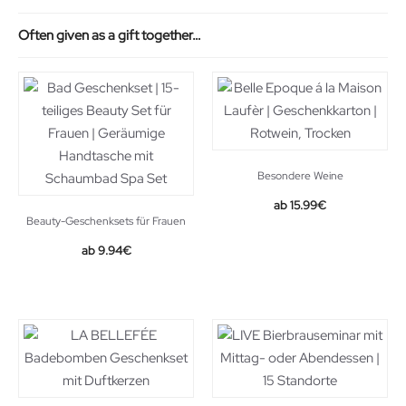
Often given as a gift together…
Besondere Weine
15.99
€
Beauty-Geschenksets für Frauen
Original
Current
9.94
€
price
price
was:
is:
10.99€.
9.94€.