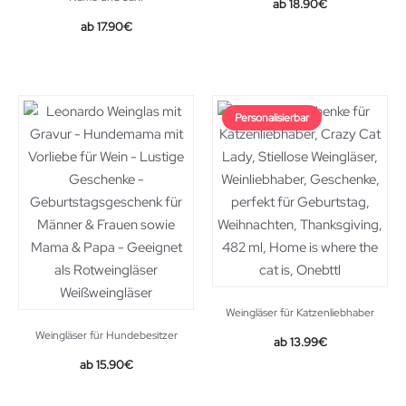
18.90
€
17.90
€
Personalisierbar
Weingläser für Katzenliebhaber
Weingläser für Hundebesitzer
13.99
€
15.90
€