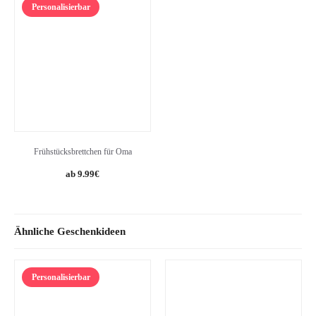
Personalisierbar
8.95€.
7.99€.
Frühstücksbrettchen für Oma
9.99
€
Ähnliche Geschenkideen
Personalisierbar