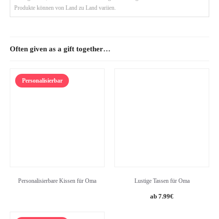
Produkte können von Land zu Land variien.
Often given as a gift together…
Personalisierbar
Personalisierbare Kissen für Oma
Lustige Tassen für Oma
Original
Current
7.99
€
price
price
was:
is: