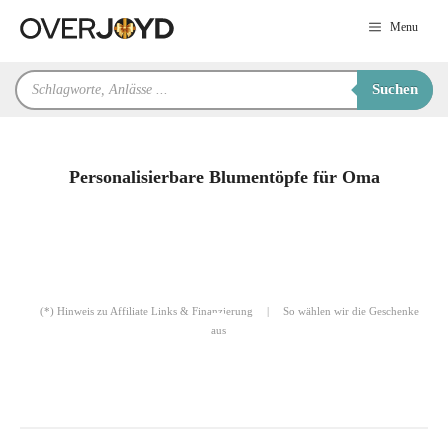
Zum
Menu
Inhalt
springen
Products
Suchen
search
Personalisierbare Blumentöpfe für Oma
für Sie zusammengestellt von
Robert
(*) Hinweis zu Affiliate Links & Finanzierung
|
So wählen wir die Geschenke
aus