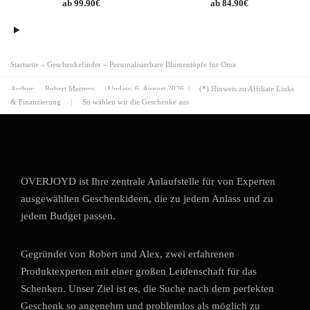
99.90
€
84.90
€
Startseite
»
Geschenkefinder
»
Personalisierbare Blumentöpfe für Oma
Author:
Robert Mertens
| Update:
6. August 2026
|
(*) Hinweis zu Affiliate Links
& Finanzierung
|
So wählen wir die Geschenke aus
OVERJOYD ist Ihre zentrale Anlaufstelle für von Experten
ausgewählten Geschenkideen, die zu jedem Anlass und zu
jedem Budget passen.
Gegründet von Robert und Alex, zwei erfahrenen
Produktexperten mit einer großen Leidenschaft für das
Schenken. Unser Ziel ist es, die Suche nach dem perfekten
Geschenk so angenehm und problemlos als möglich zu