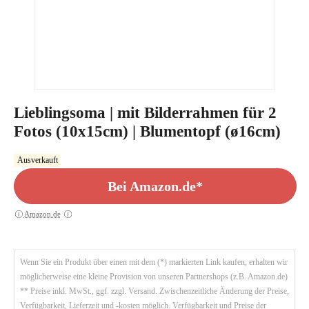
Lieblingsoma | mit Bilderrahmen für 2
Fotos (10x15cm) | Blumentopf (ø16cm)
Ausverkauft
Bei Amazon.de*
Amazon.de
Wenn Sie ein Produkt über einen mit dem (*) markierten Link kaufen, erhalten wir
möglicherweise eine kleine Provision von unseren Partnershops (z.B. Amazon.de)
** Preise inkl. MwSt., ggf. zzgl. Versand. Zwischenzeitliche Änderung der Preise,
Verfügbarkeit, Lieferzeit und -kosten möglich. Verfügbarkeit und Preise der