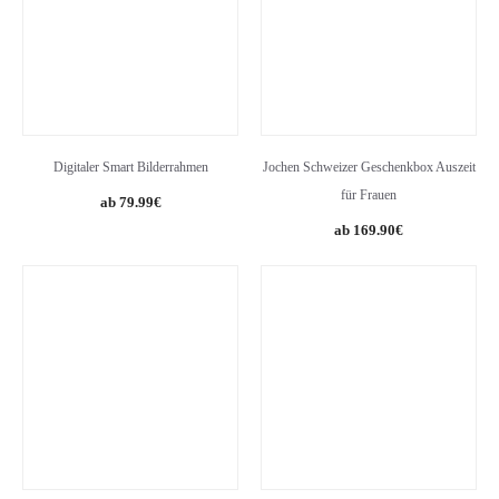
Digitaler Smart Bilderrahmen
Jochen Schweizer Geschenkbox Auszeit
für Frauen
Original
Current
79.99
€
price
price
169.90
€
was:
is:
149.99€.
79.99€.